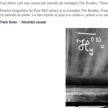
Una dintre cele mai cunoscute melodii ale formației The Beatles, “Yes
Potrivit biografilor lui Paul McCartney și ai formației The Beatles, Pau
cu melodia în minte, s-a dus repede la pian și a cântat-o, pentru a nu uita
Niels Bohr – Modelul atomic