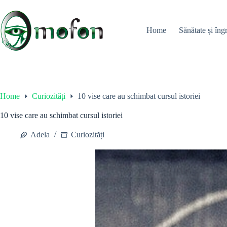
Skip
to
content
Home
Sănătate și îngr
Home
Curiozități
10 vise care au schimbat cursul istoriei
10 vise care au schimbat cursul istoriei
Adela
Curiozități