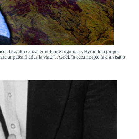
e afară, din cauza iernii foarte friguroase, Byron le-a propus
e ar putea fi adus la viață“. Astfel, în acea noapte fata a visat o