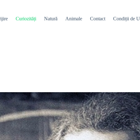
ijire
Curiozități
Natură
Animale
Contact
Condiții de Ut