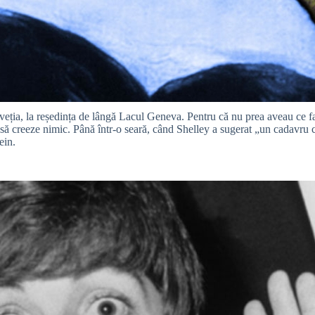
eția, la reședința de lângă Lacul Geneva. Pentru că nu prea aveau ce fac
să creeze nimic. Până într-o seară, când Shelley a sugerat „un cadavru car
ein.