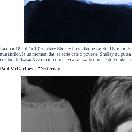
La doar 18 ani, în 1816, Mary Shelley l-a vizitat pe Lordul Byron în Elv
musafirilor, la un moment dat, să scrie câte o poveste. Shelley nu putea 
creatură hidoasă. Aceasta din urma avea să poarte numele de Frankenst
Paul McCartney – “Yesterday”