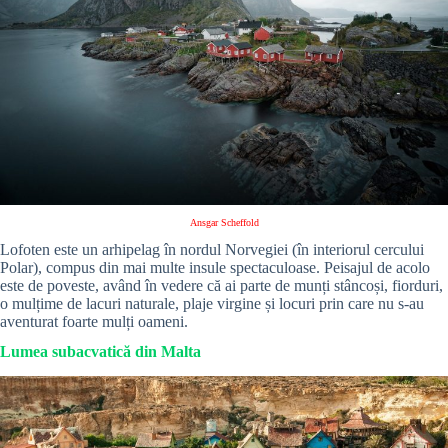
Ansgar Scheffold
Lofoten este un arhipelag în nordul Norvegiei (în interiorul cercului
Polar), compus din mai multe insule spectaculoase. Peisajul de acolo
este de poveste, având în vedere că ai parte de munți stâncoși, fiorduri,
o mulțime de lacuri naturale, plaje virgine și locuri prin care nu s-au
aventurat foarte mulți oameni.
Lumea subacvatică din Malta