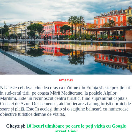
David Mark
Nisa este cel de-al cincilea oraș ca mărime din Franța și este poziționat
în sud-estul țării, pe coasta Mării Mediterane, la poalele Alpilor
Maritimi. Este un recunoscut centru turistic, fiind supranumit capitala
Coastei de Azur. De asemenea, aici în fiecare zi ajung turiști dornici de
soare și plajă. Este în același timp și o stațiune balneară cu numeroase
obiective turistice demne de vizitat.
Citește și:
10 locuri uimitoare pe care le poți vizita cu Google
Street View