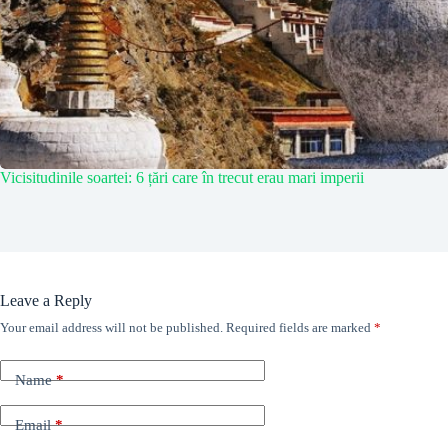
Vicisitudinile soartei: 6 țări care în trecut erau mari imperii
Leave a Reply
Your email address will not be published.
Required fields are marked
*
Name
*
Email
*