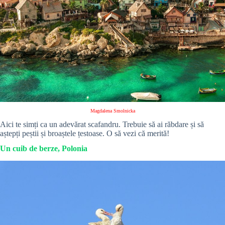
Magdalena Smolnicka
Aici te simți ca un adevărat scafandru. Trebuie să ai răbdare și să
aștepți peștii și broaștele țestoase. O să vezi că merită!
Un cuib de berze, Polonia