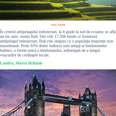
Sasin Tipchai
În centrul arhipelagului indonezian, la 8 grade la sud de ecuator, se află
un loc unic: insula Bali. Din cele 17,508 insule ce formează
arhipelagul indonezian, Bali este singura cu o populaţia majoritar non-
musulmană. Peste 93% dintre balinezi sunt adepţi ai hinduismului
balinez, o formă unică a hinduismului, influenţată de-a lungul
veacurilor de credinţele locale.
Londra, Marea Britanie