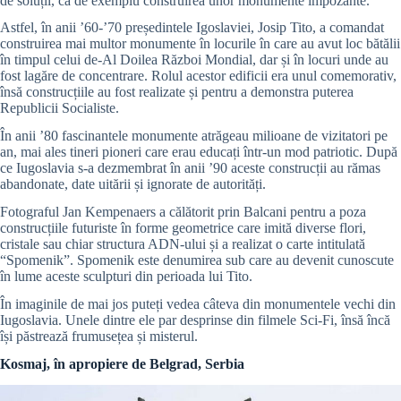
de soluții, ca de exemplu construirea unor monumente impozante.
Astfel, în anii ’60-’70 președintele Igoslaviei, Josip Tito, a comandat
construirea mai multor monumente în locurile în care au avut loc bătălii
în timpul celui de-Al Doilea Război Mondial, dar și în locuri unde au
fost lagăre de concentrare. Rolul acestor edificii era unul comemorativ,
însă construcțiile au fost realizate și pentru a demonstra puterea
Republicii Socialiste.
În anii ’80 fascinantele monumente atrăgeau milioane de vizitatori pe
an, mai ales tineri pioneri care erau educați într-un mod patriotic. După
ce Iugoslavia s-a dezmembrat în anii ’90 aceste construcții au rămas
abandonate, date uitării și ignorate de autorități.
Fotograful Jan Kempenaers a călătorit prin Balcani pentru a poza
construcțiile futuriste în forme geometrice care imită diverse flori,
cristale sau chiar structura ADN-ului și a realizat o carte intitulată
“Spomenik”. Spomenik este denumirea sub care au devenit cunoscute
în lume aceste sculpturi din perioada lui Tito.
În imaginile de mai jos puteți vedea câteva din monumentele vechi din
Iugoslavia. Unele dintre ele par desprinse din filmele Sci-Fi, însă încă
își păstrează frumusețea și misterul.
Kosmaj, în apropiere de Belgrad, Serbia