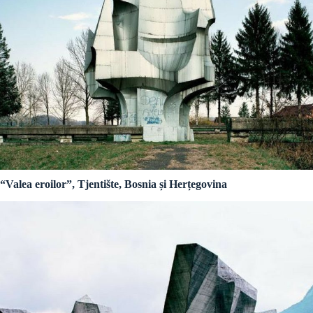
“Valea eroilor”, Tjentište, Bosnia și Herțegovina