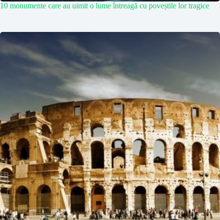
10 monumente care au uimit o lume întreagă cu poveștile lor tragice