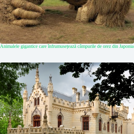
Animalele gigantice care înfrumusețează câmpurile de orez din Japonia