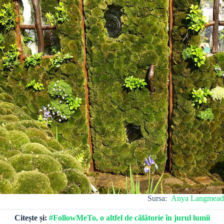
Sursa:
Anya Langmead
Citește și:
#FollowMeTo, o altfel de călătorie în jurul lumii