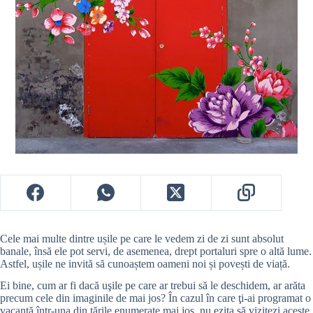
Cele mai multe dintre ușile pe care le vedem zi de zi sunt absolut
banale, însă ele pot servi, de asemenea, drept portaluri spre o altă lume.
Astfel, ușile ne invită să cunoaștem oameni noi și povești de viață.
Ei bine, cum ar fi dacă uşile pe care ar trebui să le deschidem, ar arăta
precum cele din imaginile de mai jos? În cazul în care ţi-ai programat o
vacanţă într-una din ţările enumerate mai jos, nu ezita să vizitezi aceste