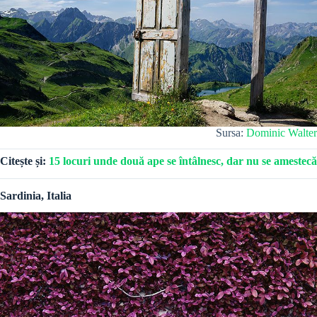
Sursa:
Dominic Walter
Citește și:
15 locuri unde două ape se întâlnesc, dar nu se amestecă
Sardinia, Italia