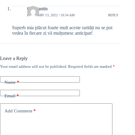
Constantin
FEBRUARY 13, 2022 / 10:54 AM
REPLY
Superb mia plăcut foarte mult aceste rarități nu se pot
vedea în fiecare zi vă mulțumesc anticipat!
Leave a Reply
Your email address will not be published.
Required fields are marked
*
Name
*
Email
*
Add Comment
*