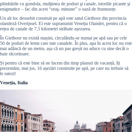
plimbările cu gondola, mulţimea de poduri şi canale, istoriile picante şi
enigmatice – fac din acest “oraş- minune” o oază de frumusețe.
Un alt loc deosebit construit pe apă este satul Giethoor din provincia
olandeză Overijssel. El este supranumit Veneția Olandei, pentru că o
rețea de canale de 7,5 kilometri străbate așezarea.
În Giethoor nu există mașini, circulându-se numai pe apă sau pe cele
50 de poduri de lemn care taie canalele. În plus, apa în acest loc nu este
mai adâncă de un metru, așa că un pas greșit nu aduce cu sine decât o
baie răcoritoare.
Și pentru că este bine să ne facem din timp planuri de vacanță, îți
prezentăm, mai jos, 16 așezări construite pe apă, pe care nu trebuie să
le ratezi!
Veneția, Italia