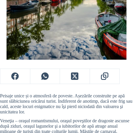
Peisaje unice și o atmosferă de poveste. Așezările construite pe apă
sunt slăbiciunea oricărui turist. Indiferent de anotimp, dacă este frig sau
cald, aceste locuri enigmatice nu îşi pierd niciodată din valoarea şi
unicitatea lor.
Veneţia – oraşul romantismului, oraşul poveştilor de dragoste ascunse
după ziduri, oraşul lagunelor şi a iubitorilor de apă atrage anual
milioane de turiști din toate colțurile lumii. Măştile de carnaval,