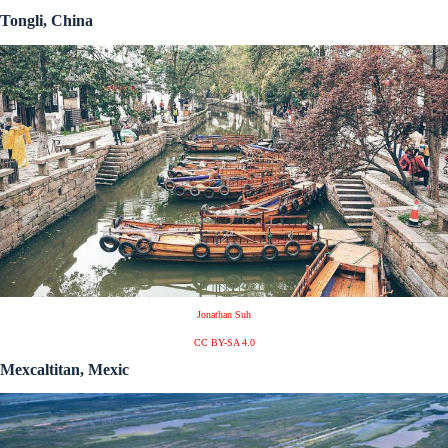
Tongli, China
Jonathan Suh
CC BY-SA 4.0
Mexcaltitan, Mexic