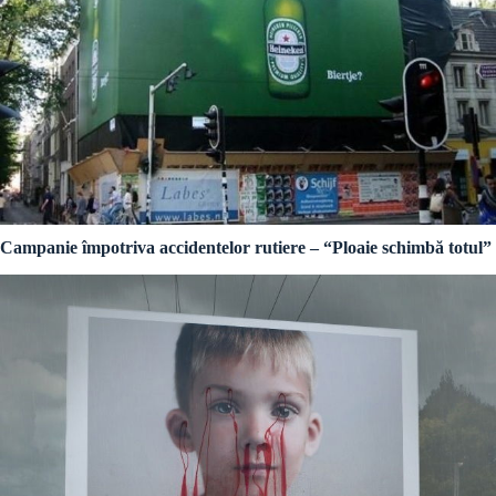
Campanie împotriva accidentelor rutiere – “Ploaie schimbă totul”