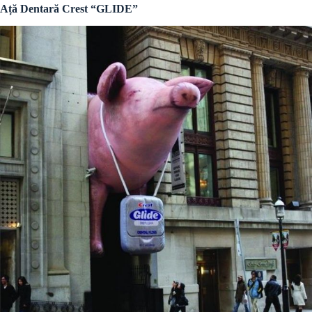
Ață Dentară Crest “GLIDE”