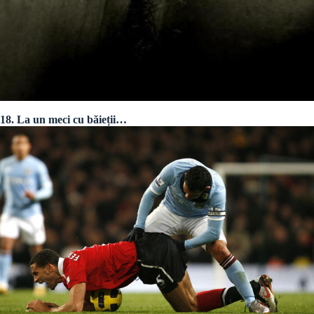
18. La un meci cu băieții…