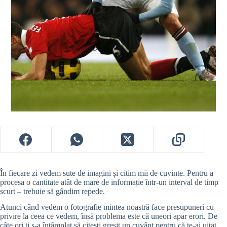
În fiecare zi vedem sute de imagini și citim mii de cuvinte. Pentru a
procesa o cantitate atât de mare de informație într-un interval de timp
scurt – trebuie să gândim repede.
Atunci când vedem o fotografie mintea noastră face presupuneri cu
privire la ceea ce vedem, însă problema este că uneori apar erori. De
câte ori ți s-a întâmplat să citești greșit un cuvânt pentru că te-ai uitat