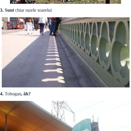
3. Sunt
chiar razele soarelui
4.
Tobogan
, ăh?