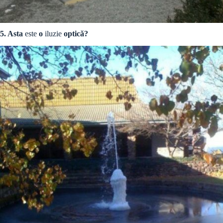
5. Asta
este
o
iluzie
optică?