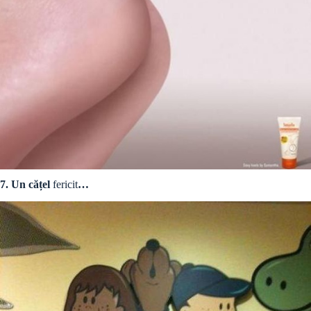
7. Un cățel
fericit
…