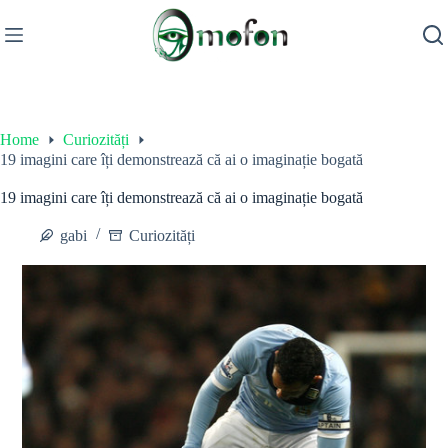
Skip
to
content
Home
Curiozități
19 imagini care îți demonstrează că ai o imaginație bogată
19 imagini care îți demonstrează că ai o imaginație bogată
gabi
Curiozități