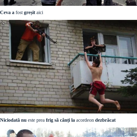
Ceva a
fost
greșit
aici
Niciodată nu
este prea
frig să cânți la
acordeon
dezbrăcat