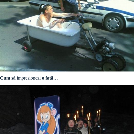
Cum să
impresionezi
o fată…