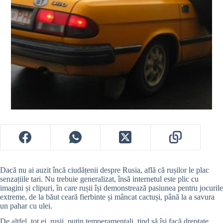
Dacă nu ai auzit încă ciudățenii despre Rusia, află că rușilor le plac
senzațiile tari. Nu trebuie generalizat, însă internetul este plic cu
imagini și clipuri, în care rușii își demonstrează pasiunea pentru jocurile
extreme, de la băut ceară fierbinte și mâncat cactuși, până la a savura
un pahar cu ulei.
De altfel, tot ei, rușii, puțin temperamentali, tind să își facă dreptate