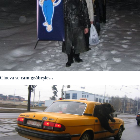
Cineva se
cam grăbește…