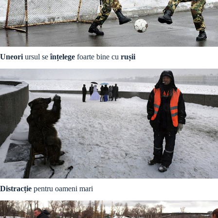
Uneori
ursul se
înțelege
foarte bine cu
rușii
Distracție
pentru oameni mari