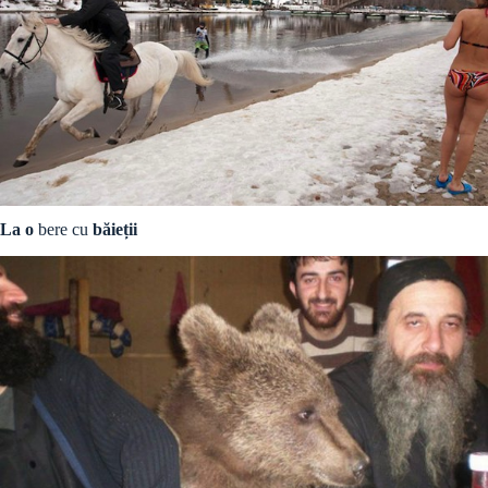
La o
bere cu
băieții