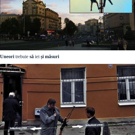
Uneori
trebuie
să
iei
și măsuri