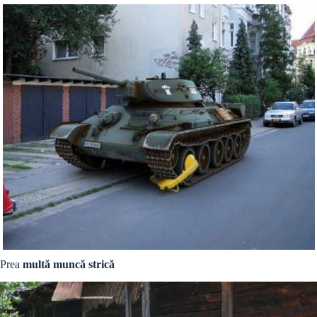
Prea
multă muncă strică