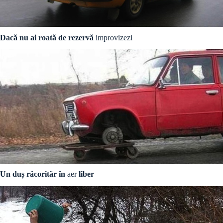
Dacă nu ai roată de rezervă
improvizezi
Un duș răcorităr în
aer
liber