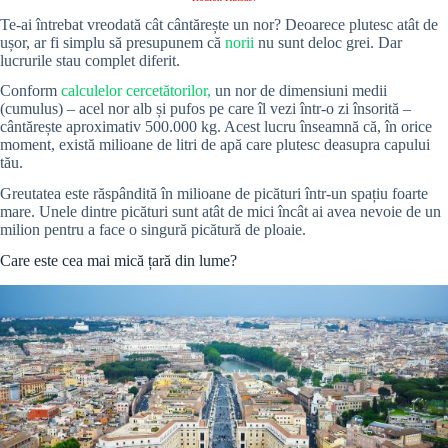
Te-ai întrebat vreodată cât cântărește un nor? Deoarece plutesc atât de
ușor, ar fi simplu să presupunem că
norii
nu sunt deloc grei. Dar
lucrurile stau complet diferit.
Conform
calculelor cercetătorilor,
un nor de dimensiuni medii
(cumulus) – acel nor alb și pufos pe care îl vezi într-o zi însorită –
cântărește aproximativ 500.000 kg. Acest lucru înseamnă că, în orice
moment, există milioane de litri de apă care plutesc deasupra capului
tău.
Greutatea este răspândită în milioane de picături într-un spațiu foarte
mare. Unele dintre picături sunt atât de mici încât ai avea nevoie de un
milion pentru a face o singură picătură de ploaie.
Care este cea mai mică țară din lume?