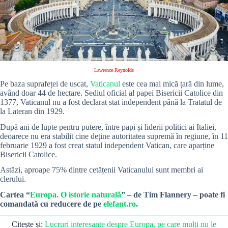
Lawrence Reynolds
Pe baza suprafeței de uscat,
Vaticanul
este cea mai mică țară din lume,
având doar 44 de hectare. Sediul oficial al papei Bisericii Catolice din
1377, Vaticanul nu a fost declarat stat independent până la Tratatul de
la Lateran din 1929.
După ani de lupte pentru putere, între papi și liderii politici ai Italiei,
deoarece nu era stabilit cine deține autoritatea supremă în regiune, în 11
februarie 1929 a fost creat statul independent Vatican, care aparține
Bisericii Catolice.
Astăzi, aproape 75% dintre cetățenii Vaticanului sunt membri ai
clerului.
Cartea “
Europa. O istorie naturală
” – de Tim Flannery – poate fi
comandată cu reducere de pe
elefant.ro
.
Citește și:
Lucruri interesante despre Europa, pe care mulți nu le