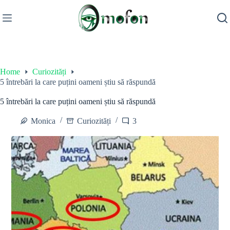
Skip
to
content
Home
Curiozități
5 întrebări la care puțini oameni știu să răspundă
5 întrebări la care puțini oameni știu să răspundă
Monica
Curiozități
3