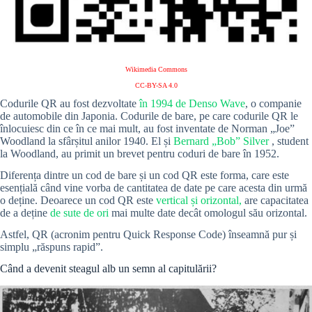
Wikimedia Commons
CC-BY-SA 4.0
Codurile QR au fost dezvoltate
în 1994 de Denso Wave
, o companie
de automobile din Japonia. Codurile de bare, pe care codurile QR le
înlocuiesc din ce în ce mai mult, au fost inventate de Norman „Joe”
Woodland la sfârșitul anilor 1940. El și
Bernard „Bob” Silver
, student
la Woodland, au primit un brevet pentru coduri de bare în 1952.
Diferența dintre un cod de bare și un cod QR este forma, care este
esențială când vine vorba de cantitatea de date pe care acesta din urmă
o deține. Deoarece un cod QR este
vertical și orizontal,
are capacitatea
de a deține
de sute de ori
mai multe date decât omologul său orizontal.
Astfel, QR (acronim pentru Quick Response Code) înseamnă pur și
simplu „răspuns rapid”.
Când a devenit steagul alb un semn al capitulării?