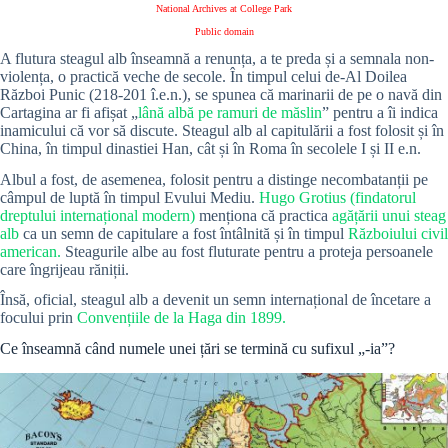
National Archives at College Park
Public domain
A flutura steagul alb înseamnă a renunța, a te preda și a semnala non-
violența, o practică veche de secole.
În timpul celui de-Al Doilea
Război Punic (218-201 î.e.n.), se spunea că marinarii de pe o navă din
Cartagina ar fi afișat „
lână albă pe ramuri de măslin
” pentru a îi indica
inamicului că vor să discute. Steagul alb al capitulării a fost folosit și în
China, în timpul dinastiei Han, cât și în Roma în secolele I și II e.n.
Albul a fost, de asemenea, folosit pentru a distinge necombatanții pe
câmpul de luptă în timpul Evului Mediu.
Hugo Grotius (findatorul
dreptului internațional modern)
menționa că practica
agățării unui steag
alb
ca un semn de capitulare a fost întâlnită și în timpul
Războiului civil
american.
Steagurile albe au fost fluturate pentru a proteja persoanele
care îngrijeau răniții.
Însă, oficial, steagul alb a devenit un semn internațional de încetare a
focului prin
Convențiile de la Haga din 1899.
Ce înseamnă când numele unei țări se termină cu sufixul „-ia”?