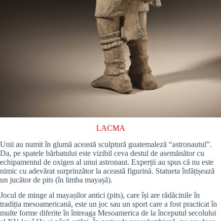
LACMA
Unii au numit în glumă această sculptură guatemaleză “astronautul”.
Da, pe spatele bărbatului este vizibil ceva destul de asemănător cu
echipamentul de oxigen al unui astronaut. Experții au spus că nu este
nimic cu adevărat surprinzător la această figurină. Statueta înfățișează
un jucător de pits (în limba mayașă).
Jocul de minge al mayașilor antici (pits), care își are rădăcinile în
tradiția mesoamericană, este un joc sau un sport care a fost practicat în
multe forme diferite în întreaga Mesoamerica de la începutul secolului