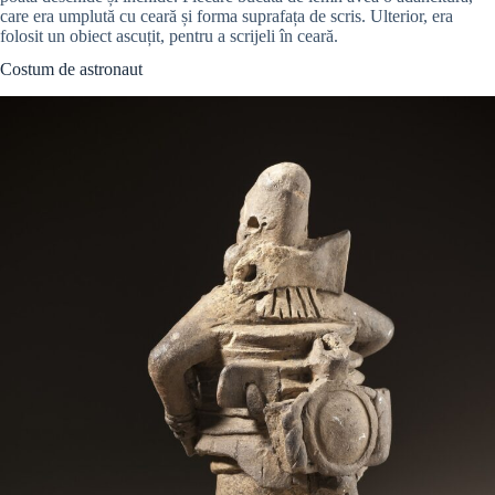
care era umplută cu ceară și forma suprafața de scris. Ulterior, era
folosit un obiect ascuțit, pentru a scrijeli în ceară.
Costum de astronaut