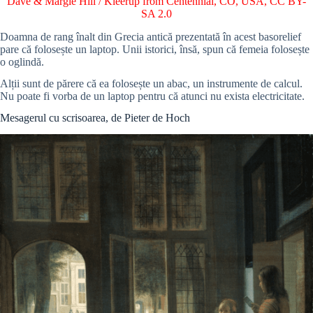
Dave & Margie Hill / Kleerup from Centennial, CO, USA
,
CC BY-
SA 2.0
Doamna de rang înalt din Grecia antică prezentată în acest basorelief
pare că folosește un laptop. Unii istorici, însă, spun că femeia folosește
o oglindă.
Alții sunt de părere că
ea folosește un abac, un instrumente de calcul.
Nu poate fi vorba de un laptop pentru că atunci nu exista electricitate.
Mesagerul cu scrisoarea, de Pieter de Hoch