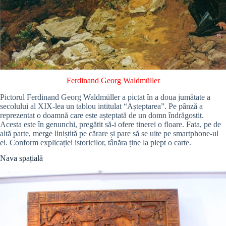
Ferdinand Georg Waldmüller
Pictorul Ferdinand Georg Waldmüller a pictat în a doua jumătate a
secolului al XIX-lea un tablou intitulat “Așteptarea”. Pe pânză a
reprezentat o doamnă care este așteptată de un domn îndrăgostit.
Acesta este în genunchi, pregătit să-i ofere tinerei o floare. Fata, pe de
altă parte, merge liniștită pe cărare și pare să se uite pe smartphone-ul
ei. Conform explicației istoricilor, tânăra ține la piept o carte.
Nava spațială