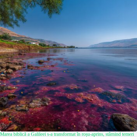
Marea biblică a Galileei s-a transformat în roșu-aprins, stârnind temeri