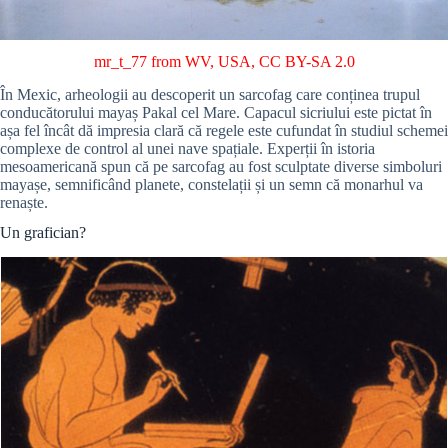
mr_t_77 from WV, USA
,
CC BY-SA 2.0
În Mexic, arheologii au descoperit un sarcofag care conținea trupul
conducătorului mayaș Pakal cel Mare. Capacul sicriului este pictat în
așa fel încât dă impresia clară că regele este cufundat în studiul schemei
complexe de control al unei nave spațiale. Experții în istoria
mesoamericană spun că pe sarcofag au fost sculptate diverse simboluri
mayașe, semnificând planete, constelații și un semn că monarhul va
renaște.
Un grafician?