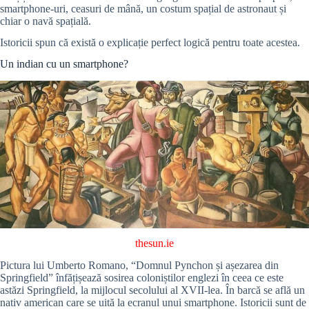
smartphone-uri, ceasuri de mână, un costum spațial de astronaut și
chiar o navă spațială.
Istoricii spun că există o explicație perfect logică pentru toate acestea.
Un indian cu un smartphone?
thesun.ie
Pictura lui Umberto Romano, “Domnul Pynchon și așezarea din
Springfield” înfățișează sosirea coloniștilor englezi în ceea ce este
astăzi Springfield, la mijlocul secolului al XVII-lea. În barcă se află un
nativ american care se uită la ecranul unui smartphone. Istoricii sunt de