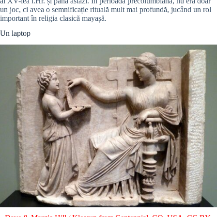
al XV-lea î.Hr. și până astăzi. În perioada precolumbiană, nu era doar
un joc, ci avea o semnificație rituală mult mai profundă, jucând un rol
important în religia clasică mayașă.
Un laptop