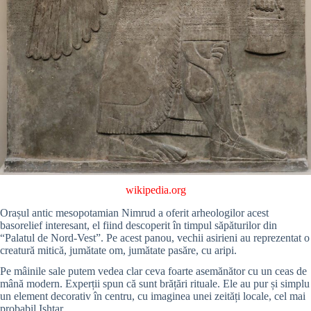
wikipedia.org
Orașul antic mesopotamian Nimrud a oferit arheologilor acest
basorelief interesant, el fiind descoperit în timpul săpăturilor din
“Palatul de Nord-Vest”. Pe acest panou, vechii asirieni au reprezentat o
creatură mitică, jumătate om, jumătate pasăre, cu aripi.
Pe mâinile sale putem vedea clar ceva foarte asemănător cu un ceas de
mână modern. Experții spun că sunt brățări rituale. Ele au pur și simplu
un element decorativ în centru, cu imaginea unei zeități locale, cel mai
probabil Ishtar.