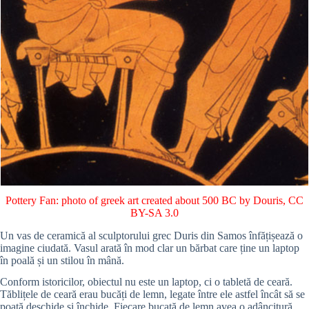
Pottery Fan: photo of greek art created about 500 BC by Douris
,
CC
BY-SA 3.0
Un vas de ceramică al sculptorului grec Duris din Samos înfățișează o
imagine ciudată. Vasul arată în mod clar un bărbat care ține un laptop
în poală și un stilou în mână.
Conform istoricilor, obiectul nu este un laptop, ci o tabletă de ceară.
Tăblițele de ceară erau bucăți de lemn, legate între ele astfel încât să se
poată deschide și închide. Fiecare bucată de lemn avea o adâncitură,