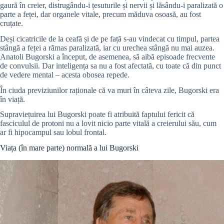
gaură în creier, distrugându-i țesuturile și nervii și lăsându-i paralizată o
parte a feței, dar organele vitale, precum măduva osoasă, au fost
cruțate.
Deși cicatricile de la ceafă și de pe față s-au vindecat cu timpul, partea
stângă a feței a rămas paralizată, iar cu urechea stângă nu mai auzea.
Anatoli Bugorski a început, de asemenea, să aibă episoade frecvente
de convulsii. Dar inteligența sa nu a fost afectată, cu toate că din punct
de vedere mental – acesta obosea repede.
În ciuda previziunilor raționale că va muri în câteva zile, Bugorski era
în viață.
Supraviețuirea lui Bugorski poate fi atribuită faptului fericit că
fasciculul de protoni nu a lovit nicio parte vitală a creierului său, cum
ar fi hipocampul sau lobul frontal.
Viața (în mare parte) normală a lui Bugorski