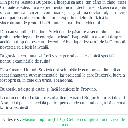
Din păcate, Anatoli Bugorski a început să aibă, din când în când, crize.
Cu toate acestea, nu a experimentat niciun declin mental, așa că a putut
să continue să lucreze încontinuare și să-și obțină doctoratul, iar ulterior
a ocupat postul de coordonator al experimentelor de fizică la
sincrotronul de protoni U-70, unde a avut loc incidentul.
Din cauza politicii Uniunii Sovietice de păstrare a secretului asupra
problemelor legate de energia nucleară, Bugorski nu a vorbit despre
accident timp de peste un deceniu. Abia după dezastrul de la Cernobîl,
povestea sa a ieșit la iveală.
Bugorski
a continuat să facă vizite periodice la o clinică specială,
pentru examinările de rutină.
Destrămarea Uniunii Sovietice și schimbările economice din țară au
secat finanțarea guvernamentală, iar proiectul la care
Bugorski lucra
a
fost oprit și, în cele din urmă, abandonat.
Bugorski trăiește și astăzi și încă locuiește în Protvino.
La momentul redactării acestui articol, Anatoli Bugorski are 80 de ani.
A solicitat pensie specială pentru persoanele cu handicap, însă cererea
i-a fost respinsă.
Citește și:
Mașina timpului (LHC): Cel mai complicat lucru creat de
oameni