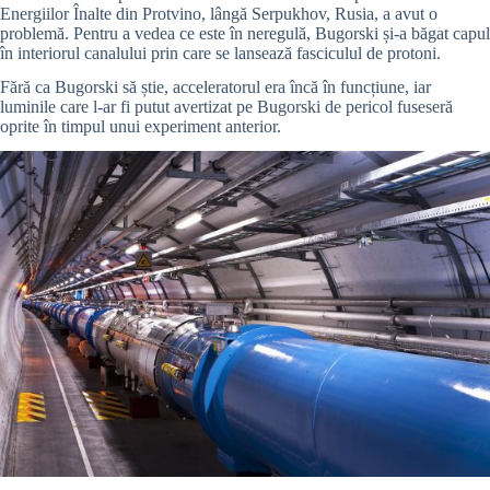
Energiilor Înalte din Protvino, lângă Serpukhov, Rusia, a avut o
problemă. Pentru a vedea ce este în neregulă, Bugorski și-a băgat capul
în interiorul canalului prin care se lansează fasciculul de protoni.
Fără ca Bugorski să știe, acceleratorul era încă în funcțiune, iar
luminile care l-ar fi putut avertizat pe Bugorski de pericol fuseseră
oprite în timpul unui experiment anterior.