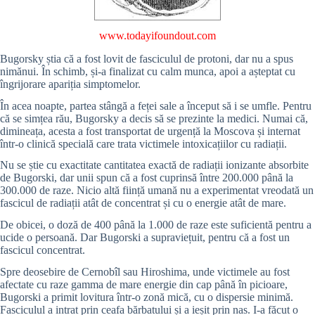
www.todayifoundout.com
Bugorsky știa că a fost lovit de fasciculul de protoni, dar nu a spus
nimănui. În schimb, și-a finalizat cu calm munca, apoi a așteptat cu
îngrijorare apariția simptomelor.
În acea noapte, partea stângă a feței sale a început să i se umfle. Pentru
că se simțea rău, Bugorsky a decis să se prezinte la medici. Numai că,
dimineața, acesta a fost transportat de urgență la Moscova și internat
într-o clinică specială care trata victimele intoxicațiilor cu radiații.
Nu se știe cu exactitate cantitatea exactă de radiații ionizante absorbite
de Bugorski, dar unii spun că a fost cuprinsă între 200.000 până la
300.000 de raze. Nicio altă ființă umană nu a experimentat vreodată un
fascicul de radiații atât de concentrat și cu o energie atât de mare.
De obicei, o doză de 400 până la 1.000 de raze este suficientă pentru a
ucide o persoană. Dar Bugorski a supraviețuit, pentru că a fost un
fascicul concentrat.
Spre deosebire de Cernobîl sau Hiroshima, unde victimele au fost
afectate cu raze gamma de mare energie din cap până în picioare,
Bugorski a primit lovitura într-o zonă mică, cu o dispersie minimă.
Fasciculul a intrat prin ceafa bărbatului și a ieșit prin nas. I-a făcut o