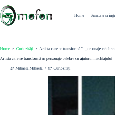
Skip
to
content
Home
Sănătate și îngr
Home
Curiozități
Artista care se transformă în personaje celebre
Artista care se transformă în personaje celebre cu ajutorul machiajului
Mihaela Mihaela
Curiozități