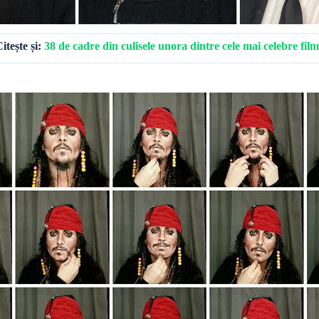
itește și:
38 de cadre din culisele unora dintre cele mai celebre fil