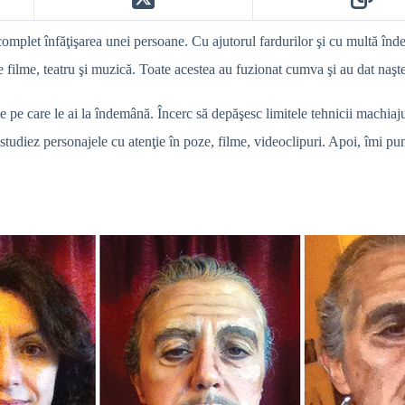
omplet înfăţişarea unei persoane. Cu ajutorul fardurilor şi cu multă îndem
 de filme, teatru şi muzică. Toate acestea au fuzionat cumva şi au dat naş
le pe care le ai la îndemână. Încerc să depăşesc limitele tehnicii machiaju
studiez personajele cu atenţie în poze, filme, videoclipuri. Apoi, îmi pun