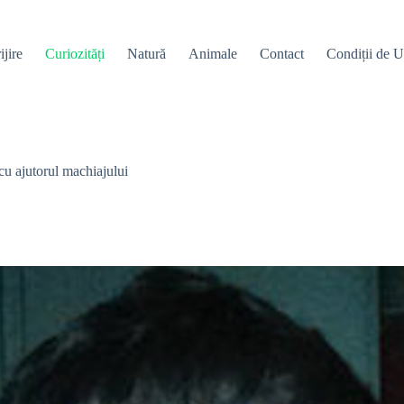
ijire
Curiozități
Natură
Animale
Contact
Condiții de Ut
 cu ajutorul machiajului