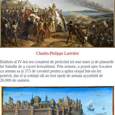
Charles-Philippe Larivière
Balduin al IV-lea era conștient de pericolul tot mai mare și de planurile
lui Saladin de a cuceri Ierusalimul. Prin urmare, a pornit spre Ascalon
cu armata sa și 375 de cavaleri pentru a apăra orașul într-un loc
potrivit, dar el și soldații săi au fost opriți de armata ayyubidă de
26.000 de oameni.