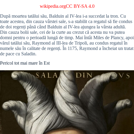
wikipedia.org
CC BY-SA 4.0
După moartea tatălui său, Balduin al IV-lea i-a succedat la tron. Cu
toate acestea, din cauza vârstei sale, s-a stabilit ca regatul să fie condus
de doi regenți până când Balduin al IV-lea ajungea la vârsta adultă.
Din cauza bolii sale, cei de la curte au crezut că acesta nu va putea
domni pentru o perioadă lungă de timp. Mai întâi Miles de Plancy, apoi
vărul tatălui său, Raymond al III-lea de Tripoli, au condus regatul în
numele său în calitate de regenți. În 1175, Raymond a încheiat un tratat
de pace cu Saladin.
Pericol tot mai mare în Est