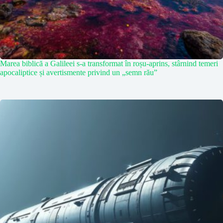
Marea biblică a Galileei s-a transformat în roșu-aprins, stârnind temeri
apocaliptice și avertismente privind un „semn rău”