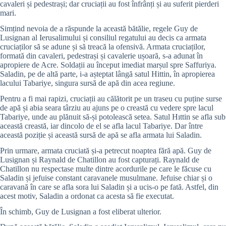
cavaleri și pedestrași; dar cruciații au fost înfrânți și au suferit pierderi
mari.
Simțind nevoia de a răspunde la această bătălie, regele Guy de
Lusignan al Ierusalimului și consiliul regatului au decis ca armata
cruciaților să se adune și să treacă la ofensivă. Armata cruciaților,
formată din cavaleri, pedestrași și cavalerie ușoară, s-a adunat în
apropiere de Acre. Soldații au început imediat marșul spre Saffuriya.
Saladin, pe de altă parte, i-a așteptat lângă satul Hittin, în apropierea
lacului Tabariye, singura sursă de apă din acea regiune.
Pentru a fi mai rapizi, cruciații au călătorit pe un traseu cu puține surse
de apă și abia seara târziu au ajuns pe o creastă cu vedere spre lacul
Tabariye, unde au plănuit să-și potolească setea. Satul Hıttin se afla sub
această creastă, iar dincolo de el se afla lacul Tabariye. Dar între
această poziție și această sursă de apă se afla armata lui Saladin.
Prin urmare, armata cruciată și-a petrecut noaptea fără apă. Guy de
Lusignan și Raynald de Chatillon au fost capturați. Raynald de
Chatillon nu respectase multe dintre acordurile pe care le făcuse cu
Saladin și jefuise constant caravanele musulmane. Jefuise chiar și o
caravană în care se afla sora lui Saladin și a ucis-o pe fată. Astfel, din
acest motiv, Saladin a ordonat ca acesta să fie executat.
În schimb, Guy de Lusignan a fost eliberat ulterior.