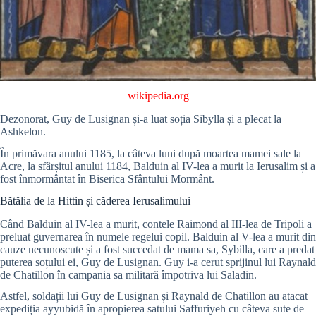
wikipedia.org
Dezonorat, Guy de Lusignan și-a luat soția Sibylla și a plecat la
Ashkelon.
În primăvara anului 1185, la câteva luni după moartea mamei sale la
Acre, la sfârșitul anului 1184, Balduin al IV-lea a murit la Ierusalim și a
fost înmormântat în Biserica Sfântului Mormânt.
Bătălia de la Hittin și căderea Ierusalimului
Când Balduin al IV-lea a murit, contele Raimond al III-lea de Tripoli a
preluat guvernarea în numele regelui copil. Balduin al V-lea a murit din
cauze necunoscute și a fost succedat de mama sa, Sybilla, care a predat
puterea soțului ei, Guy de Lusignan. Guy i-a cerut sprijinul lui Raynald
de Chatillon în campania sa militară împotriva lui Saladin.
Astfel, soldații lui Guy de Lusignan și Raynald de Chatillon au atacat
expediția ayyubidă în apropierea satului Saffuriyeh cu câteva sute de