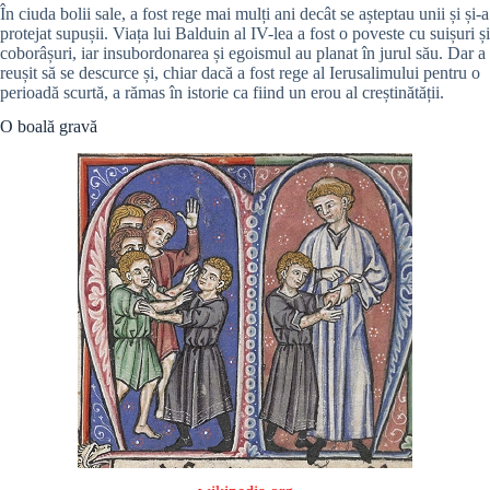
În ciuda bolii sale, a fost rege mai mulți ani decât se așteptau unii și și-a
protejat supușii. Viața lui Balduin al IV-lea a fost o poveste cu suișuri și
coborâșuri, iar insubordonarea și egoismul au planat în jurul său. Dar a
reușit să se descurce și, chiar dacă a fost rege al Ierusalimului pentru o
perioadă scurtă, a rămas în istorie ca fiind un erou al creștinătății.
O boală gravă