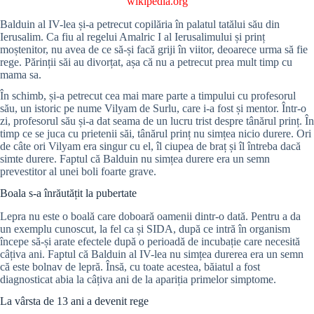
wikipedia.org
Balduin al IV-lea și-a petrecut copilăria în palatul tatălui său din
Ierusalim. Ca fiu al regelui Amalric I al Ierusalimului și prinț
moștenitor, nu avea de ce să-și facă griji în viitor, deoarece urma să fie
rege. Părinții săi au divorțat, așa că nu a petrecut prea mult timp cu
mama sa.
În schimb, și-a petrecut cea mai mare parte a timpului cu profesorul
său, un istoric pe nume Vilyam de Surlu, care i-a fost și mentor. Într-o
zi, profesorul său și-a dat seama de un lucru trist despre tânărul prinț. În
timp ce se juca cu prietenii săi, tânărul prinț nu simțea nicio durere. Ori
de câte ori Vilyam era singur cu el, îl ciupea de braț și îl întreba dacă
simte durere. Faptul că Balduin nu simțea durere era un semn
prevestitor al unei boli foarte grave.
Boala s-a înrăutățit la pubertate
Lepra nu este o boală care doboară oamenii dintr-o dată. Pentru a da
un exemplu cunoscut, la fel ca și SIDA, după ce intră în organism
începe să-și arate efectele după o perioadă de incubație care necesită
câțiva ani. Faptul că Balduin al IV-lea nu simțea durerea era un semn
că este bolnav de lepră. Însă, cu toate acestea, băiatul a fost
diagnosticat abia la câțiva ani de la apariția primelor simptome.
La vârsta de 13 ani a devenit rege