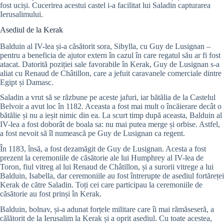
fost uciși. Cucerirea acestui castel i-a facilitat lui Saladin capturarea
Ierusalimului.
Asediul de la Kerak
Balduin al IV-lea și-a căsătorit sora, Sibylla, cu Guy de Lusignan –
pentru a beneficia de ajutor extern în cazul în care regatul său ar fi fost
atacat. Datorită poziției sale favorabile în Kerak, Guy de Lusignan s-a
aliat cu Renaud de Châtillon, care a jefuit caravanele comerciale dintre
Egipt și Damasc.
Saladin a vrut să se răzbune pe aceste jafuri, iar bătălia de la Castelul
Belvoir a avut loc în 1182. Aceasta a fost mai mult o încăierare decât o
bătălie și nu a ieșit nimic din ea. La scurt timp după aceasta, Balduin al
IV-lea a fost doborât de boala sa: nu mai putea merge și orbise. Astfel,
a fost nevoit să îl numească pe Guy de Lusignan ca regent.
În 1183, însă, a fost dezamăgit de Guy de Lusignan. Acesta a fost
prezent la ceremoniile de căsătorie ale lui Humphrey al IV-lea de
Toron, fiul vitreg al lui Renaud de Châtillon, și a surorii vitrege a lui
Balduin, Isabella, dar ceremoniile au fost întrerupte de asediul fortăreței
Kerak de către Saladin. Toți cei care participau la ceremoniile de
căsătorie au fost prinși în Kerak.
Balduin, bolnav, și-a adunat forțele militare care îi mai rămăseseră, a
călătorit de la Ierusalim la Kerak și a oprit asediul. Cu toate acestea,