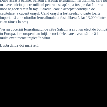
După această bătălie, Saladin a asediat Ierusalimul. Ierusalimul, care nu
mai avea nicio putere militară pentru a se apăra, a fost predat în urma
unor negocieri față în față. Saladin, care a acceptat condițiile de
capitulare, a cucerit orașul. Când orașul a fost predat, o parte foarte
importantă a locuitorilor Ierusalimului a fost eliberată, iar 13.000 dintre
ei au rămas în oraș.
Vestea cuceririi Ierusalimului de către Saladin a avut un efect de bombă
în Europa, iar europenii au inițiat cruciadele, care aveau să ducă la
multe evenimente tragice în viitor.
Lupta dintre doi mari regi