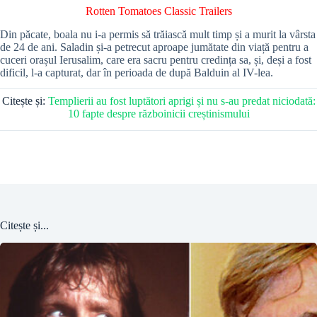
Rotten Tomatoes Classic Trailers
Din păcate, boala nu i-a permis să trăiască mult timp și a murit la vârsta
de 24 de ani. Saladin și-a petrecut aproape jumătate din viață pentru a
cuceri orașul Ierusalim, care era sacru pentru credința sa, și, deși a fost
dificil, l-a capturat, dar în perioada de după Balduin al IV-lea.
Citește și:
Templierii au fost luptători aprigi și nu s-au predat niciodată:
10 fapte despre războinicii creștinismului
Citește și...