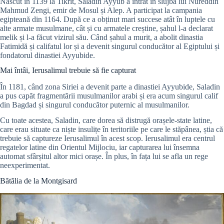
Născut în 1139 la Tikrit, Saladin Ayyub a intrat în slujba lui Nureddin
Mahmud Zengi, emir de Mosul și Alep. A participat la campania
egipteană din 1164. După ce a obținut mari succese atât în luptele cu
alte armate musulmane, cât și cu armatele creștine, șahul l-a declarat
melik și l-a făcut vizirul său. Când șahul a murit, a abolit dinastia
Fatimidă și califatul lor și a devenit singurul conducător al Egiptului și
fondatorul dinastiei Ayyubide.
Mai întâi, Ierusalimul trebuie să fie capturat
În 1181, când zona Siriei a devenit parte a dinastiei Ayyubide, Saladin
a pus capăt fragmentării musulmanilor arabi și era acum singurul calif
din Bagdad și singurul conducător puternic al musulmanilor.
Cu toate acestea, Saladin, care dorea să distrugă orașele-state latine,
care erau situate ca niște insulițe în teritoriile pe care le stăpânea, știa că
trebuie să captureze Ierusalimul în acest scop. Ierusalimul era centrul
regatelor latine din Orientul Mijlociu, iar capturarea lui însemna
automat sfârșitul altor mici orașe. În plus, în fața lui se afla un rege
neexperimentat.
Bătălia de la Montgisard