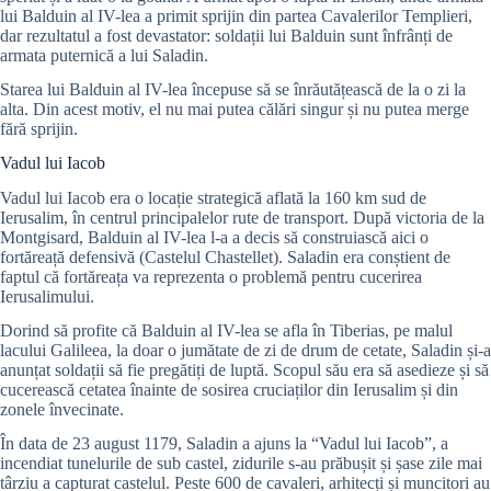
lui Balduin al IV-lea a primit sprijin din partea Cavalerilor Templieri,
dar rezultatul a fost devastator: soldații lui Balduin sunt înfrânți de
armata puternică a lui Saladin.
Starea lui Balduin al IV-lea începuse să se înrăutățească de la o zi la
alta. Din acest motiv, el nu mai putea călări singur și nu putea merge
fără sprijin.
Vadul lui Iacob
Vadul lui Iacob era o locație strategică aflată la 160 km sud de
Ierusalim, în centrul principalelor rute de transport. După victoria de la
Montgisard, Balduin al IV-lea l-a a decis să construiască aici o
fortăreață defensivă (Castelul Chastellet). Saladin era conștient de
faptul că fortăreața va reprezenta o problemă pentru cucerirea
Ierusalimului.
Dorind să profite că Balduin al IV-lea se afla în Tiberias, pe malul
lacului Galileea, la doar o jumătate de zi de drum de cetate, Saladin și-a
anunțat soldații să fie pregătiți de luptă. Scopul său era să asedieze și să
cucerească cetatea înainte de sosirea cruciaților din Ierusalim și din
zonele învecinate.
În data de 23 august 1179, Saladin a ajuns la “Vadul lui Iacob”, a
incendiat tunelurile de sub castel, zidurile s-au prăbușit și șase zile mai
târziu a capturat castelul. Peste 600 de cavaleri, arhitecți și muncitori au