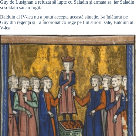
Guy de Lusignan a refuzat să lupte cu Saladin și armata sa, iar Saladin
și soldații săi au fugit.
Balduin al IV-lea nu a putut accepta această situație, l-a înlăturat pe
Guy din regență și l-a încoronat co-rege pe fiul surorii sale, Balduin al
V-lea.