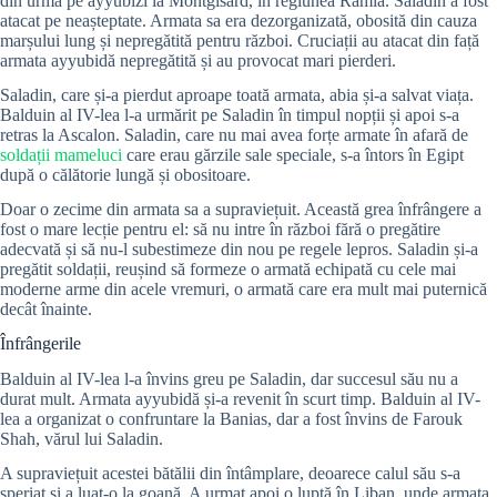
din urmă pe ayyubizi la Montgisard, în regiunea Ramla. Saladin a fost
atacat pe neașteptate. Armata sa era dezorganizată, obosită din cauza
marșului lung și nepregătită pentru război. Cruciații au atacat din față
armata ayyubidă nepregătită și au provocat mari pierderi.
Saladin, care și-a pierdut aproape toată armata, abia și-a salvat viața.
Balduin al IV-lea l-a urmărit pe Saladin în timpul nopții și apoi s-a
retras la Ascalon. Saladin, care nu mai avea forțe armate în afară de
soldații mameluci
care erau gărzile sale speciale, s-a întors în Egipt
după o călătorie lungă și obositoare.
Doar o zecime din armata sa a supraviețuit. Această grea înfrângere a
fost o mare lecție pentru el: să nu intre în război fără o pregătire
adecvată și să nu-l subestimeze din nou pe regele lepros. Saladin și-a
pregătit soldații, reușind să formeze o armată echipată cu cele mai
moderne arme din acele vremuri, o armată care era mult mai puternică
decât înainte.
Înfrângerile
Balduin al IV-lea l-a învins greu pe Saladin, dar succesul său nu a
durat mult. Armata ayyubidă și-a revenit în scurt timp. Balduin al IV-
lea a organizat o confruntare la Banias, dar a fost învins de Farouk
Shah, vărul lui Saladin.
A supraviețuit acestei bătălii din întâmplare, deoarece calul său s-a
speriat și a luat-o la goană. A urmat apoi o luptă în Liban, unde armata