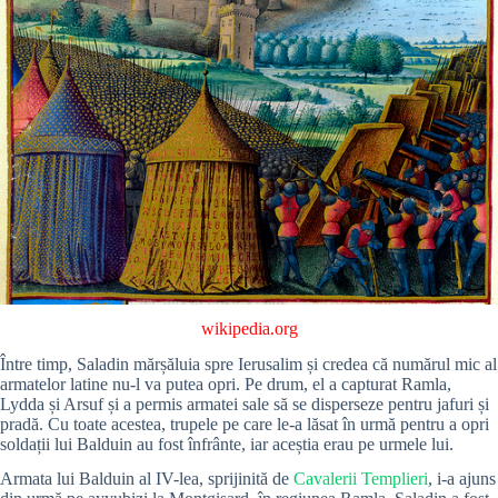
wikipedia.org
Între timp, Saladin mărșăluia spre Ierusalim și credea că numărul mic al
armatelor latine nu-l va putea opri. Pe drum, el a capturat Ramla,
Lydda și Arsuf și a permis armatei sale să se disperseze pentru jafuri și
pradă. Cu toate acestea, trupele pe care le-a lăsat în urmă pentru a opri
soldații lui Balduin au fost înfrânte, iar aceștia erau pe urmele lui.
Armata lui Balduin al IV-lea, sprijinită de
Cavalerii Templieri
, i-a ajuns