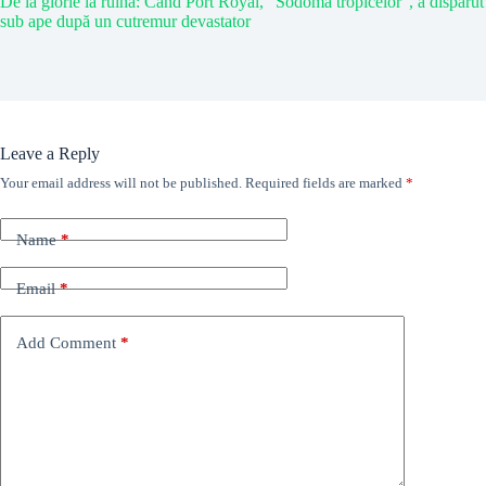
De la glorie la ruină: Când Port Royal, “Sodoma tropicelor”, a dispărut
sub ape după un cutremur devastator
Leave a Reply
Your email address will not be published.
Required fields are marked
*
Name
*
Email
*
Add Comment
*