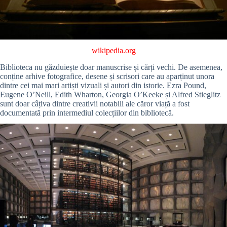
wikipedia.org
Biblioteca nu găzduiește doar manuscrise și cărți vechi. De asemenea,
conține arhive fotografice, desene și scrisori care au aparținut unora
dintre cei mai mari artiști vizuali și autori din istorie. Ezra Pound,
Eugene O’Neill, Edith Wharton, Georgia O’Keeke și Alfred Stieglitz
sunt doar câțiva dintre creativii notabili ale căror viață a fost
documentată prin intermediul colecțiilor din bibliotecă.