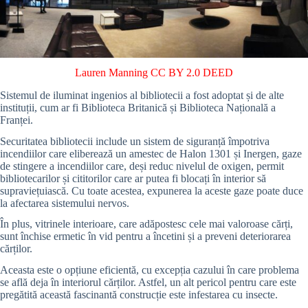
Lauren Manning
CC BY 2.0 DEED
Sistemul de iluminat ingenios al bibliotecii a fost adoptat și de alte
instituții, cum ar fi Biblioteca Britanică și Biblioteca Națională a
Franței.
Securitatea bibliotecii include un sistem de siguranță împotriva
incendiilor care eliberează un amestec de Halon 1301 și Inergen, gaze
de stingere a incendiilor care, deși reduc nivelul de oxigen, permit
bibliotecarilor și cititorilor care ar putea fi blocați în interior să
supraviețuiască. Cu toate acestea, expunerea la aceste gaze poate duce
la afectarea sistemului nervos.
În plus, vitrinele interioare, care adăpostesc cele mai valoroase cărți,
sunt închise ermetic în vid pentru a încetini și a preveni deteriorarea
cărților.
Aceasta este o opțiune eficientă, cu excepția cazului în care problema
se află deja în interiorul cărților. Astfel, un alt pericol pentru care este
pregătită această fascinantă construcție este infestarea cu insecte.