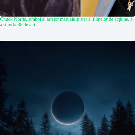
Chuck Norris, simbol al artelor marțiale și star al filmelor de acțiune, s-
a stins la 86 de ani