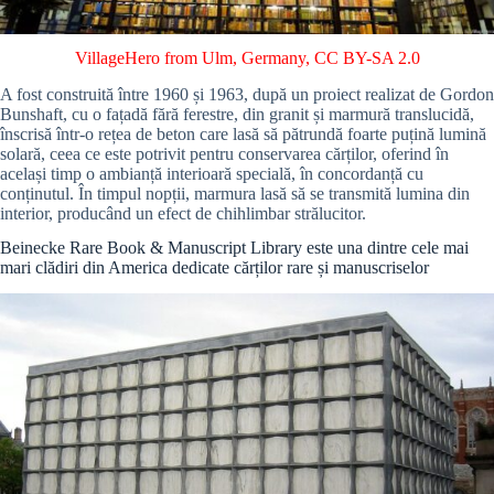
VillageHero from Ulm, Germany
,
CC BY-SA 2.0
A fost construită între 1960 și 1963, după un proiect realizat de Gordon
Bunshaft, cu o fațadă fără ferestre, din granit și marmură translucidă,
înscrisă într-o rețea de beton care lasă să pătrundă foarte puțină lumină
solară, ceea ce este potrivit pentru conservarea cărților, oferind în
același timp o ambianță interioară specială, în concordanță cu
conținutul. În timpul nopții, marmura lasă să se transmită lumina din
interior, producând un efect de chihlimbar strălucitor.
Beinecke Rare Book & Manuscript Library este una dintre cele mai
mari clădiri din America dedicate cărților rare și manuscriselor