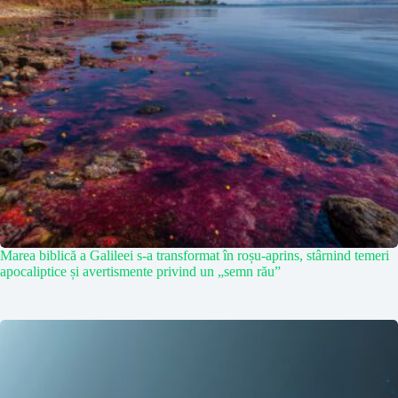
Marea biblică a Galileei s-a transformat în roșu-aprins, stârnind temeri
apocaliptice și avertismente privind un „semn rău”