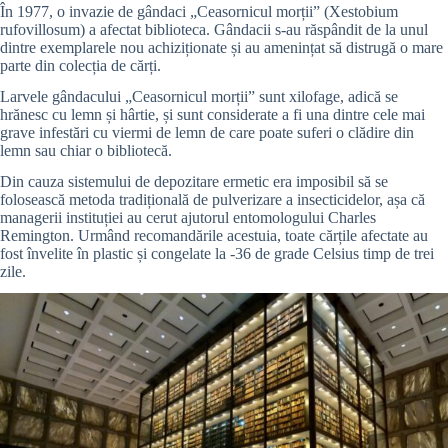
În 1977, o invazie de gândaci „Ceasornicul morții” (Xestobium
rufovillosum) a afectat biblioteca. Gândacii s-au răspândit de la unul
dintre exemplarele nou achiziționate și au amenințat să distrugă o mare
parte din colecția de cărți.
Larvele gândacului „Ceasornicul morții” sunt xilofage, adică se
hrănesc cu lemn și hârtie, și sunt considerate a fi una dintre cele mai
grave infestări cu viermi de lemn de care poate suferi o clădire din
lemn sau chiar o bibliotecă.
Din cauza sistemului de depozitare ermetic era imposibil să se
folosească metoda tradițională de pulverizare a insecticidelor, așa că
managerii instituției au cerut ajutorul entomologului Charles
Remington. Urmând recomandările acestuia, toate cărțile afectate au
fost învelite în plastic și congelate la -36 de grade Celsius timp de trei
zile.