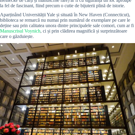
Beinecke de cărți și manuscrise rare) ar fi cu siguranță un loc aproape
la fel de fascinant, fiind precum o cutie de bijuterii plină de istorie.
Aparținând Universității Yale și situată în New Haven (Connecticut),
biblioteca se remarcă nu numai prin numărul de exemplare pe care le
deține sau prin calitatea unora dintre principalele sale comori, cum ar fi
Manuscrisul Voynich
, ci și prin clădirea magnifică și surprinzătoare
care o găzduiește.