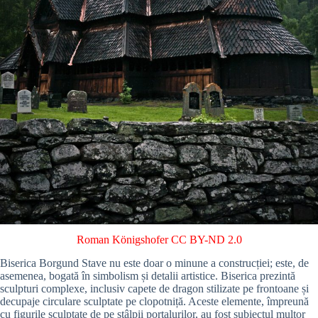
Roman Königshofer
CC BY-ND 2.0
Biserica Borgund Stave nu este doar o minune a construcției; este, de
asemenea, bogată în simbolism și detalii artistice. Biserica prezintă
sculpturi complexe, inclusiv capete de dragon stilizate pe frontoane și
decupaje circulare sculptate pe clopotniță. Aceste elemente, împreună
cu figurile sculptate de pe stâlpii portalurilor, au fost subiectul multor