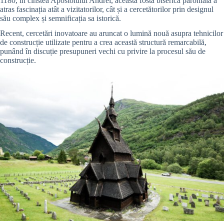
1180, în cinstea Apostolului Andrei, această fostă biserică parohială a
atras fascinația atât a vizitatorilor, cât și a cercetătorilor prin designul
său complex și semnificația sa istorică.
Recent, cercetări inovatoare au aruncat o lumină nouă asupra tehnicilor
de construcție utilizate pentru a crea această structură remarcabilă,
punând în discuție presupuneri vechi cu privire la procesul său de
construcție.