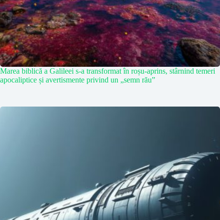
Marea biblică a Galileei s-a transformat în roșu-aprins, stârnind temeri
apocaliptice și avertismente privind un „semn rău”