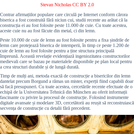
Stevan Nicholas
CC BY 2.0
Contrar afirmațiilor populare care circulă pe Internet conform cărora
biserica a fost construită fără niciun cui, studii recente au arătat că la
construcția ei au fost folosite peste 11.000 de cuie. Cu toate acestea,
aceste cuie nu au fost făcute din metal, ci din lemn.
Peste 10.000 de cuie de lemn au fost folosite pentru a fixa șindrile de
lemn care protejează biserica de intemperii, în timp ce peste 1.200 de
cuie de lemn au fost folosite pentru a ține structura principală
împreună. Această revelație evidențiază ingeniozitatea constructorilor
medievali care se bazau pe materialele disponibile pe plan local pentru
a crea structuri durabile și de lungă durată.
Timp de mulți ani, metoda exactă de construcție a bisericilor din lemn
dantelat precum Borgund a rămas un mister, experții fiind capabili doar
să facă presupuneri. Cu toate acestea, cercetările recente efectuate de o
echipă de la Universitatea Tehnică din München au oferit informații
fascinante cu privire la procesul de construcție. Folosind instrumente
digitale avansate și modelare 3D, cercetătorii au reușit să reconstruiască
secvența de construcție cu detalii fără precedent.