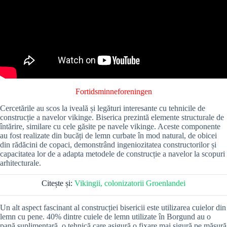
Fortidsminneforeningen
Cercetările au scos la iveală și legături interesante cu tehnicile de
construcție a navelor vikinge. Biserica prezintă elemente structurale de
întărire, similare cu cele găsite pe navele vikinge. Aceste componente
au fost realizate din bucăți de lemn curbate în mod natural, de obicei
din rădăcini de copaci, demonstrând ingeniozitatea constructorilor și
capacitatea lor de a adapta metodele de construcție a navelor la scopuri
arhitecturale.
Citește și:
Vikingii, colonizatorii Groenlandei
Un alt aspect fascinant al construcției bisericii este utilizarea cuielor din
lemn cu pene. 40% dintre cuiele de lemn utilizate în Borgund au o
pană suplimentară, o tehnică care asigură o fixare mai sigură pe măsură