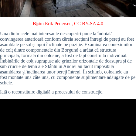
Bjørn Erik Pedersen
,
CC BY-SA 4.0
Una dintre cele mai interesante descoperiri pune la îndoială
convingerea anterioară conform căreia secțiuni întregi de pereți au fost
asamblate pe sol și apoi înclinate pe poziție. Examinarea conexiunilor
de colț dintre componentele din Borgund a arătat că structura
principală, formată din coloane, a fost de fapt construită individual.
Îmbinările de colț suprapuse ale grinzilor orizontale de deasupra și de
sub crucile de lemn ale Sfântului Andrei au făcut imposibilă
asamblarea și înclinarea unor pereți întregi. În schimb, coloanele au
fost montate una câte una, cu componente suplimentare adăugate de pe
schele.
Iată o reconstituire digitală a procesului de construcție.