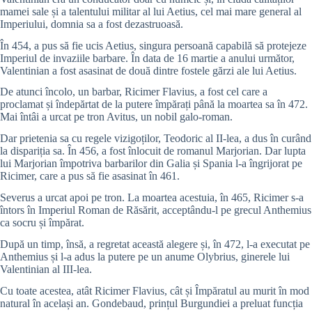
mamei sale și a talentului militar al lui Aetius, cel mai mare general al
Imperiului, domnia sa a fost dezastruoasă.
În 454, a pus să fie ucis Aetius, singura persoană capabilă să protejeze
Imperiul de invaziile barbare. În data de 16 martie a anului următor,
Valentinian a fost asasinat de două dintre fostele gărzi ale lui Aetius.
De atunci încolo, un barbar, Ricimer Flavius, a fost cel care a
proclamat și îndepărtat de la putere împărați până la moartea sa în 472.
Mai întâi a urcat pe tron Avitus, un nobil galo-roman.
Dar prietenia sa cu regele vizigoților, Teodoric al II-lea, a dus în curând
la dispariția sa. În 456, a fost înlocuit de romanul Marjorian. Dar lupta
lui Marjorian împotriva barbarilor din Galia și Spania l-a îngrijorat pe
Ricimer, care a pus să fie asasinat în 461.
Severus a urcat apoi pe tron. La moartea acestuia, în 465, Ricimer s-a
întors în Imperiul Roman de Răsărit, acceptându-l pe grecul Anthemius
ca socru și împărat.
După un timp, însă, a regretat această alegere și, în 472, l-a executat pe
Anthemius și l-a adus la putere pe un anume Olybrius, ginerele lui
Valentinian al III-lea.
Cu toate acestea, atât Ricimer Flavius, cât și Împăratul au murit în mod
natural în același an. Gondebaud, prințul Burgundiei a preluat funcția