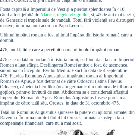
barbar, Odoacru, și și-a încheiat viața într-o mănăstire.
Fosta capitală a Imperiului de Vest și-a pierdut splendoarea în 410,
când a fost jefuită de
Alaric I, regele vizigoților
, și, 45 de ani mai târziu,
de Genseric și trupele sale de vandali. Totul fără violență sau distrugeri
masive, în urma unui acord cu Papa Leon I.
Ultimul împărat roman a fost ultimul împărat din istoria romană care a
domnit.
476, anul fatidic care a pecetluit soarta ultimului împărat roman
476 este o dată importantă în istoria lumii, ea fiind data la care Imperiul
Roman a luat sfârșit. Desființarea Romei antice a fost, de asemenea,
sinonimă cu începutul Evului Mediu. Exact în data de 4 septembrie
476, Flavius Romulus Augustulus, împăratul roman al Imperiului
Roman de Apus, a fost detronat de către Odoacru (latină Flavius
Odoacer), căpetenia herulilor (neam germanic din uniunea de triburi a
goților), printr-o lovitură de stat. Abdicarea sa e considerată sfârșitul
Imperiului Roman de Apus. Romulus Augustulus fusese proclamat
împărat de către tatăl său, Orestes, în data de 31 octombrie 475.
Tatăl lui Romulus Augustulus ajunsese la putere cu ajutorul armatei din
Ravenna. În urma numirii fiului lui Orestes, armata se aștepta la o
compensație financiară, care nu a mai sosit.