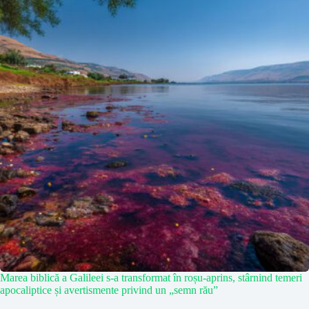
Marea biblică a Galileei s-a transformat în roșu-aprins, stârnind temeri
apocaliptice și avertismente privind un „semn rău”