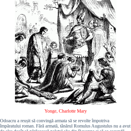
Yonge, Charlotte Mary
Odoacru a reușit să convingă armata să se revolte împotriva
împăratului roman. Fără armată, tânărul Romulus Augustulus nu a avut