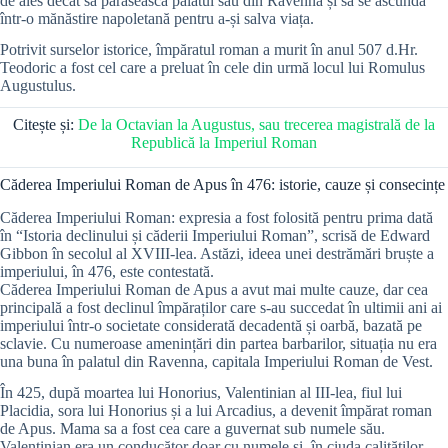
de ales decât să părăsească palatul său din Ravenna și să se ascundă
într-o mănăstire napoletană pentru a-și salva viața.
Potrivit surselor istorice, împăratul roman a murit în anul 507 d.Hr.
Teodoric a fost cel care a preluat în cele din urmă locul lui Romulus
Augustulus.
Citește și:
De la Octavian la Augustus, sau trecerea magistrală de la
Republică la Imperiul Roman
Căderea Imperiului Roman de Apus în 476: istorie, cauze și consecințe
Căderea Imperiului Roman: expresia a fost folosită pentru prima dată
în “Istoria declinului și căderii Imperiului Roman”, scrisă de Edward
Gibbon în secolul al XVIII-lea. Astăzi, ideea unei destrămări bruște a
imperiului, în 476, este contestată.
Căderea Imperiului Roman de Apus a avut mai multe cauze, dar cea
principală a fost declinul împăraților care s-au succedat în ultimii ani ai
imperiului într-o societate considerată decadentă și oarbă, bazată pe
sclavie. Cu numeroase amenințări din partea barbarilor, situația nu era
una buna în palatul din Ravenna, capitala Imperiului Roman de Vest.
În 425, după moartea lui Honorius, Valentinian al III-lea, fiul lui
Placidia, sora lui Honorius și a lui Arcadius, a devenit împărat roman
de Apus. Mama sa a fost cea care a guvernat sub numele său.
Valentinian era un conducător doar cu numele și, în ciuda calităților