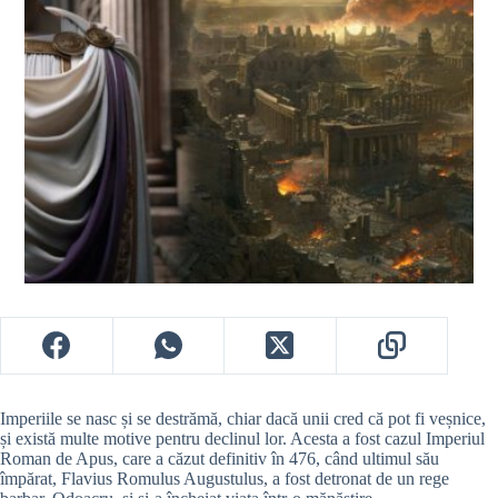
Imperiile se nasc și se destrămă, chiar dacă unii cred că pot fi veșnice,
și există multe motive pentru declinul lor. Acesta a fost cazul Imperiul
Roman de Apus, care a căzut definitiv în 476, când ultimul său
împărat, Flavius Romulus Augustulus, a fost detronat de un rege