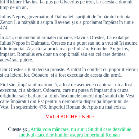
lui Ricimer Flavius, l-a pus pe Glycerius pe tron, iar acesta a domnit
timp de un an.
Iulius Nepos, guvernator al Dalmației, sprijinit de împăratul oriental
Zenon I, a mărșăluit asupra Ravenei și s-a proclamat împărat în iunie
474.
În 475, comandantul armatei romane, Flavius Orestes, l-a exilat pe
Iulius Nepos în Dalmația. Orestes nu a putut sau nu a vrut să își asume
titlu imperial. Așa că l-a proclamat pe fiul său, Romulus Augustus,
împărat. Romulus era doar un copil; tatăl său era cel care deținea
adevărata putere.
Dar Orestes a luat decizii proaste. A intrat în conflict cu poporul Heruli
și cu liderul lor, Odoacru, și a fost executat de acesta din urmă.
Fiul său, împăratul marionetă, a fost de asemenea capturat: nu a fost
executat, ci a abdicat. Odoacru, care nu putea fi împărat din cauza
originilor sale barbare, a trimis însemnele puterii împăratului din Vest
către împăratul din Est pentru a demonstra dispariția Imperiului de
Vest. În septembrie 476, Imperiul Roman de Apus nu mai exista.
Michel BOCHET
Kellie
Citește și:
„Attila voia mâncare, nu aur”: Studiul care dezvăluie
motivul atacurilor hunilor asupra Imperiului Roman