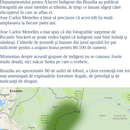
Departamentului pentru Afaceri Indigene din Brazilia au publicat
fotografii ale unor membri ai tribului, în timp ce lansau săgeţi către
elicopterul în care se aflau ei.
Jose Carlos Meirelles a ținut să precizeze că acest trib își mută
amplasarea la fiecare patru ani.
Jose Carlos Meirelles a mai spus că din fotografiile surprinse de
Ricardo Stuckert se poate vedea faptul că indigenii sunt bine hrăniţi şi
sănătoşi. Culturile de porumb şi banane din jurul aşezării lor par
suficiente pentru a asigura hrana pentru 80-100 de oameni.
Momentan despre această grupare de indigeni nu se cunoasc foarte
multe detalii, nici măcar limba pe care o vorbesc.
Brazilia are aproximativ 80 de astfel de triburi, a căror existenţă este tot
mai ameninţată de exploatările forestiere ilegale, de petrolişti şi de
traficanţii de droguri.