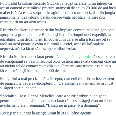
Fotograful brazilian Ricardo Stuckert a reușit să arate lumii întregi că
acești oameni care trăiesc precum strămoșii de acum 20.000 de ani încă
mai există. Acesta a surprins imagini inedite cu un trib izolat din jungla
amazoniană, dezvăluind detalii despre viaţa neolitică, la care nici
cercetătorii nu au avut acces.
Ricardo Stuckert a descoperit din întâmplare comunitățile indigene din
apropierea graniţei dintre Brazilia şi Peru, în timpul unei expediții, la
jumătatea lunii decembrie. Elicopterul în care se afla a fost nevoit să
facă un ocol pentru a evita o furtună și astfel, această întâmplare
neprevăzută l-a făcut să descopere tribul izolat.
Ricardo Stuckert a declarat pentru
National Geographic
că este extrem
de emoționant să vezi în secolul XXI că încă mai există oameni care nu
au niciun fel de contact cu civilizaţia. Oameni care trăiesc aşa cum o
făceau strămoşii lor acum 20.000 de ani.
Fotograful a mai precizat că la început, oamenii din trib au fost extrem
de panicați la vederea elicopterului. De asemenea, oamenii au aruncat
și săgeți spre elicopter.
Specialistul Jose Carlos Meirelles, care a studiat triburile indigene
pentru mai bine de 40 de ani, a declarat că aceste săgeți erau un fel de
avertisment, ele însemnând: “Lăsaţi-ne în pace. Nu deranjaţi”.
Acelaşi trib a intrat în atenţia lumii în 2008, când agenţii