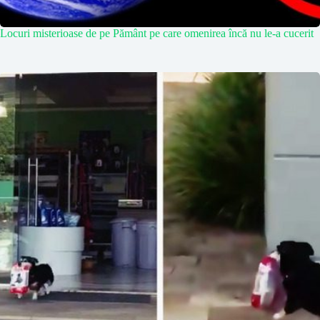
Locuri misterioase de pe Pământ pe care omenirea încă nu le-a cucerit