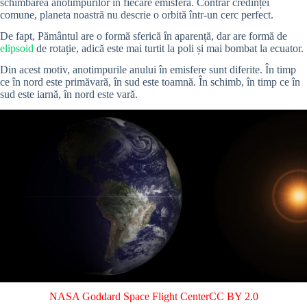
schimbarea anotimpurilor în fiecare emisferă. Contrar credinței
comune, planeta noastră nu descrie o orbită într-un cerc perfect.
De fapt, Pământul are o formă sferică în aparență, dar are formă de
elipsoid
de rotație, adică este mai turtit la poli și mai bombat la ecuator.
Din acest motiv, anotimpurile anului în emisfere sunt diferite. În timp
ce în nord este primăvară, în sud este toamnă. În schimb, în timp ce în
sud este iarnă, în nord este vară.
NASA Goddard Space
Flight Center
CC BY 2.0