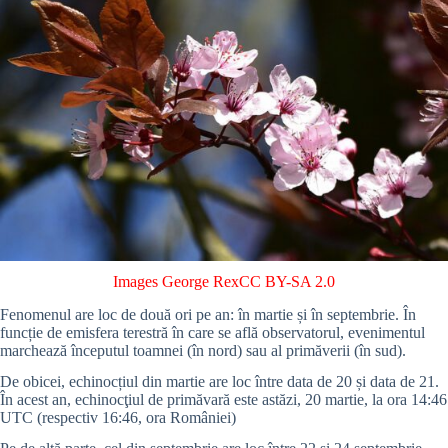
Images George Rex
CC BY-SA 2.0
Fenomenul are loc de două ori pe an: în martie și în septembrie. În
funcție de emisfera terestră în care se află observatorul, evenimentul
marchează începutul toamnei (în nord) sau al primăverii (în sud).
De obicei, echinocțiul din martie are loc între data de 20 și data de 21.
În acest an, echinocţiul de primăvară este astăzi, 20 martie, la ora 14:46
UTC (respectiv 16:46, ora României)