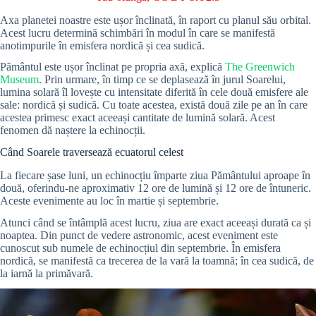
Axa planetei noastre este ușor înclinată, în raport cu planul său orbital.
Acest lucru determină schimbări în modul în care se manifestă
anotimpurile în emisfera nordică și cea sudică.
Pământul este ușor înclinat pe propria axă, explică
The Greenwich
Museum
. Prin urmare, în timp ce se deplasează în jurul Soarelui,
lumina solară îl lovește cu intensitate diferită în cele două emisfere ale
sale: nordică și sudică. Cu toate acestea, există două zile pe an în care
acestea primesc exact aceeași cantitate de lumină solară. Acest
fenomen dă naștere la echinocții.
Când Soarele traversează ecuatorul celest
La fiecare șase luni, un echinocțiu împarte ziua Pământului aproape în
două, oferindu-ne aproximativ 12 ore de lumină și 12 ore de întuneric.
Aceste evenimente au loc în martie și septembrie.
Atunci când se întâmplă acest lucru, ziua are exact aceeași durată ca și
noaptea. Din punct de vedere astronomic, acest eveniment este
cunoscut sub numele de echinocțiul din septembrie. În emisfera
nordică, se manifestă ca trecerea de la vară la toamnă; în cea sudică, de
la iarnă la primăvară.