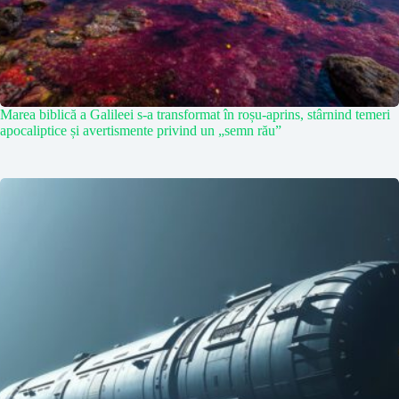
Marea biblică a Galileei s-a transformat în roșu-aprins, stârnind temeri
apocaliptice și avertismente privind un „semn rău”