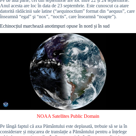
Pe de altă parte, cel din septembrie are loc între 22 și 24 septembrie.
Anul acesta are loc în data de 23 septembrie. Este cunoscut ca atare
datorită rădăcinii sale latine (“aequinoctium” format din “aequus”, care
înseamnă “egal” şi “nox”, “noctis”, care înseamnă “noapte”).
Echinocțiul marchează anotimpuri opuse în nord și în sud
NOAA Satellites
Public Domain
Pe lângă faptul că axa Pământului este deplasată, trebuie să se ia în
considerare și mișcarea de translație a Pământului pentru a înțelege