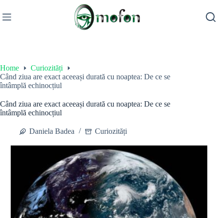
Skip
to
content
Home
Curiozități
Când ziua are exact aceeași durată cu noaptea: De ce se
întâmplă echinocțiul
Când ziua are exact aceeași durată cu noaptea: De ce se
întâmplă echinocțiul
Daniela Badea
Curiozități