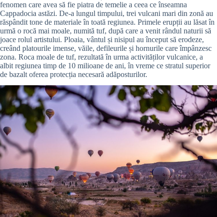
fenomen care avea să fie piatra de temelie a ceea ce înseamna
Cappadocia astăzi. De-a lungul timpului, trei vulcani mari din zonă au
răspândit tone de materiale în toată regiunea. Primele erupții au lăsat în
urmă o rocă mai moale, numită tuf, după care a venit rândul naturii să
joace rolul artistului. Ploaia, vântul și nisipul au început să erodeze,
creând platourile imense, văile, defileurile și hornurile care împânzesc
zona. Roca moale de tuf, rezultată în urma activităților vulcanice, a
albit regiunea timp de 10 milioane de ani, în vreme ce stratul superior
de bazalt oferea protecția necesară adăposturilor.