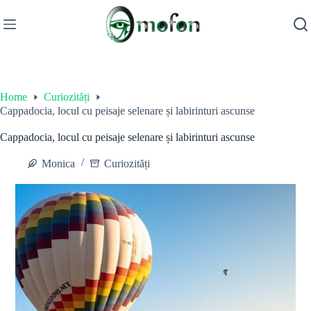
Skip
to
content
Home
Curiozități
Cappadocia, locul cu peisaje selenare și labirinturi ascunse
Cappadocia, locul cu peisaje selenare și labirinturi ascunse
Monica
Curiozități