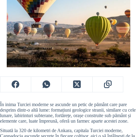
În inima Turciei moderne se ascunde un petic de pământ care pare
desprins dintr-o altă lume: formațiuni geologice stranii, similare cu cele
lunare, labirinturi subterane, fortărețe, orașe construite sub pământ și
elemente care, luate împreună, oferă un farmec aparte acestei zone.
Situată la 320 de kilometri de Ankara, capitala Turciei moderne,
Cappadocia ascunde secrete în fiecare colțișor, aici o să întâlnești de la