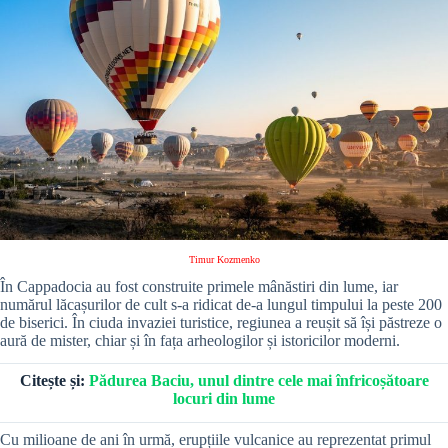
Timur Kozmenko
În Cappadocia au fost construite primele mânăstiri din lume, iar
numărul lăcașurilor de cult s-a ridicat de-a lungul timpului la peste 200
de biserici. În ciuda invaziei turistice, regiunea a reușit să își păstreze o
aură de mister, chiar și în fața arheologilor și istoricilor moderni.
Citește și:
Pădurea Baciu, unul dintre cele mai înfricoșătoare
locuri din lume
Cu milioane de ani în urmă, erupțiile vulcanice au reprezentat primul