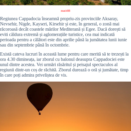
macit88
Regiunea Cappadocia înseamnă propriu-zis provinciile Aksaray,
Nevsehir, Nigde, Kayseri, Kirsehir și este, în general, o zonă mai
răcoroasă decât coastele mărilor Mediterană și Egee. Dacă dorești să
eviti căldura extremă și aglomerațiile turistice, cea mai indicată
perioada pentru a călători este din aprilie până la jumătatea lunii iunie
sau din septembrie până în octombrie.
Există cateva lucruri în această lume pentru care merită să te trezești la
ora 4.30 dimineața, iar zborul cu balonul deasupra Cappadociei este
unul dintre acestea. Vei urmări răsăritul și peisajul spectaculos al
regiunii dintr-un coș de răchită. Zborul durează o oră și jumătate, timp
în care poți admira priveliștea de vis.