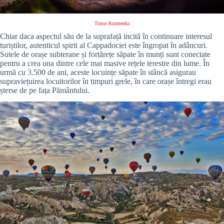
Timur Kozmenko
Chiar daca aspectul său de la suprafață incită în continuare interesul
turiștilor, autenticul spirit al Cappadociei este îngropat în adâncuri.
Sutele de orașe subterane și fortărețe săpate în munți sunt conectate
pentru a crea una dintre cele mai masive rețele terestre din lume. În
urmă cu 3.500 de ani, aceste locuințe săpate în stâncă asigurau
supraviețuirea locuitorilor în timpuri grele, în care orașe întregi erau
șterse de pe fața Pământului.