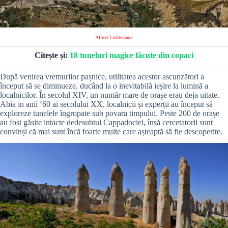
Alfred Lichtenauer
Citește și:
18 tuneluri magice făcute din copaci
După venirea vremurilor pașnice, utilitatea acestor ascunzători a
început să se diminueze, ducând la o inevitabilă ieșire la lumină a
localnicilor. În secolul XIV, un număr mare de orașe erau deja uitate.
Abia in anii ‘60 ai secolului XX, localnicii și experții au început să
exploreze tunelele îngropate sub povara timpului. Peste 200 de orașe
au fost găsite intacte dedesubtul Cappadociei, însă cercetatorii sunt
convinși că mai sunt încă foarte multe care așteaptă să fie descoperite.