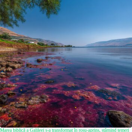
Marea biblică a Galileei s-a transformat în roșu-aprins, stârnind temeri