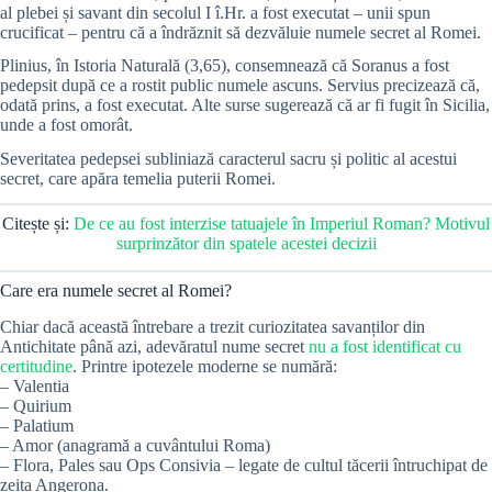
al plebei și savant din secolul I î.Hr. a fost executat – unii spun
crucificat – pentru că a îndrăznit să dezvăluie numele secret al Romei.
Plinius, în Istoria Naturală (3,65), consemnează că Soranus a fost
pedepsit după ce a rostit public numele ascuns. Servius precizează că,
odată prins, a fost executat. Alte surse sugerează că ar fi fugit în Sicilia,
unde a fost omorât.
Severitatea pedepsei subliniază caracterul sacru și politic al acestui
secret, care apăra temelia puterii Romei.
Citește și:
De ce au fost interzise tatuajele în Imperiul Roman? Motivul
surprinzător din spatele acestei decizii
Care era numele secret al Romei?
Chiar dacă această întrebare a trezit curiozitatea savanților din
Antichitate până azi, adevăratul nume secret
nu a fost identificat cu
cert
i
tudine
. Printre ipotezele moderne se numără:
– Valentia
– Quirium
– Palatium
– Amor (anagramă a cuvântului Roma)
– Flora, Pales sau Ops Consivia – legate de cultul tăcerii întruchipat de
zeița Angerona.