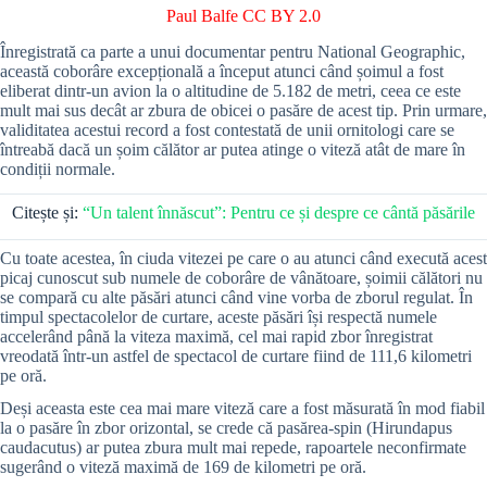
Paul Balfe
CC BY 2.0
Înregistrată ca parte a unui documentar pentru National Geographic,
această coborâre excepțională a început atunci când șoimul a fost
eliberat dintr-un avion la o altitudine de 5.182 de metri, ceea ce este
mult mai sus decât ar zbura de obicei o pasăre de acest tip. Prin urmare,
validitatea acestui record a fost contestată de unii ornitologi care se
întreabă dacă un șoim călător ar putea atinge o viteză atât de mare în
condiții normale.
Citește și:
“Un talent înnăscut”: Pentru ce și despre ce cântă păsările
Cu toate acestea, în ciuda vitezei pe care o au atunci când execută acest
picaj cunoscut sub numele de coborâre de vânătoare, șoimii călători nu
se compară cu alte păsări atunci când vine vorba de zborul regulat. În
timpul spectacolelor de curtare, aceste păsări își respectă numele
accelerând până la viteza maximă, cel mai rapid zbor înregistrat
vreodată într-un astfel de spectacol de curtare fiind de 111,6 kilometri
pe oră.
Deși aceasta este cea mai mare viteză care a fost măsurată în mod fiabil
la o pasăre în zbor orizontal, se crede că pasărea-spin (Hirundapus
caudacutus) ar putea zbura mult mai repede, rapoartele neconfirmate
sugerând o viteză maximă de 169 de kilometri pe oră.