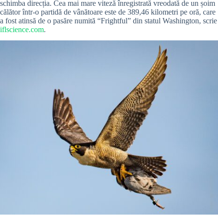
schimba direcția. Cea mai mare viteză înregistrată vreodată de un șoim
călător într-o partidă de vânătoare este de 389,46 kilometri pe oră, care
a fost atinsă de o pasăre numită “Frightful” din statul Washington, scrie
iflscience.com
.