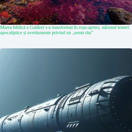
Marea biblică a Galileei s-a transformat în roșu-aprins, stârnind temeri
apocaliptice și avertismente privind un „semn rău”