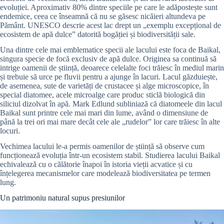
evoluției. Aproximativ 80% dintre speciile pe care le adăpostește sunt
endemice, ceea ce înseamnă că nu se găsesc nicăieri altundeva pe
Pământ. UNESCO descrie acest lac drept un „exemplu excepțional de
ecosistem de apă dulce” datorită bogăției și biodiversității sale.
Una dintre cele mai emblematice specii ale lacului este foca de Baikal,
singura specie de focă exclusiv de apă dulce. Originea sa continuă să
intrige oamenii de știință, deoarece celelalte foci trăiesc în mediul marin
și trebuie să urce pe fluvii pentru a ajunge în lacuri. Lacul găzduiește,
de asemenea, sute de varietăți de crustacee și alge microscopice, în
special diatomee, acele microalge care produc sticlă biologică din
siliciul dizolvat în apă. Mark Edlund subliniază că diatomeele din lacul
Baikal sunt printre cele mai mari din lume, având o dimensiune de
până la trei ori mai mare decât cele ale „rudelor” lor care trăiesc în alte
locuri.
Vechimea lacului le-a permis oamenilor de știință să observe cum
funcționează evoluția într-un ecosistem stabil. Studierea lacului Baikal
echivalează cu o călătorie înapoi în istoria vieții acvatice și cu
înțelegerea mecanismelor care modelează biodiversitatea pe termen
lung.
Un patrimoniu natural supus presiunilor