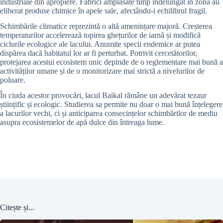
industriale din apropiere. Fabrici amplasate timp îndelungat în zonă au
eliberat produse chimice în apele sale, afectându-i echilibrul fragil.
Schimbările climatice reprezintă o altă amenințare majoră. Creșterea
temperaturilor accelerează topirea ghețurilor de iarnă și modifică
ciclurile ecologice ale lacului. Anumite specii endemice ar putea
dispărea dacă habitatul lor ar fi perturbat. Potrivit cercetătorilor,
protejarea acestui ecosistem unic depinde de o reglementare mai bună a
activităților umane și de o monitorizare mai strictă a nivelurilor de
poluare.
În ciuda acestor provocări, lacul Baikal rămâne un adevărat tezaur
științific și ecologic. Studierea sa permite nu doar o mai bună înțelegere
a lacurilor vechi, ci și anticiparea consecințelor schimbărilor de mediu
asupra ecosistemelor de apă dulce din întreaga lume.
Citește și...