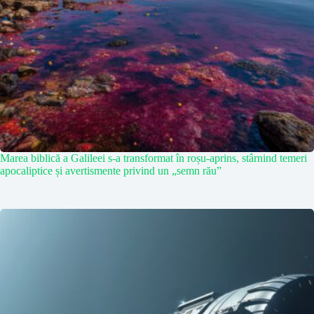
Marea biblică a Galileei s-a transformat în roșu-aprins, stârnind temeri
apocaliptice și avertismente privind un „semn rău”