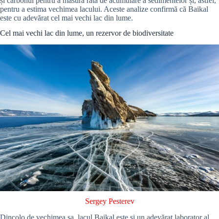
și carbonul pentru a măsura rata de acumulare a sedimentelor și, astfel,
pentru a estima vechimea lacului. Aceste analize confirmă că Baikal
este cu adevărat cel mai vechi lac din lume.
Cel mai vechi lac din lume, un rezervor de biodiversitate
Sergey Pesterev
Dincolo de vechimea sa, lacul Baikal este și un adevărat laborator al