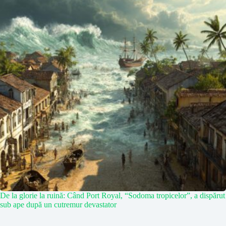
De la glorie la ruină: Când Port Royal, “Sodoma tropicelor”, a dispărut
sub ape după un cutremur devastator