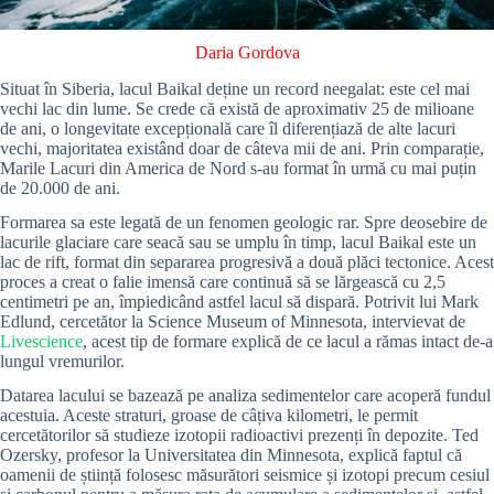
Daria Gordova
Situat în Siberia, lacul Baikal deține un record neegalat: este cel mai
vechi lac din lume. Se crede că există de aproximativ 25 de milioane
de ani, o longevitate excepțională care îl diferențiază de alte lacuri
vechi, majoritatea existând doar de câteva mii de ani. Prin comparație,
Marile Lacuri din America de Nord s-au format în urmă cu mai puțin
de 20.000 de ani.
Formarea sa este legată de un fenomen geologic rar. Spre deosebire de
lacurile glaciare care seacă sau se umplu în timp, lacul Baikal este un
lac de rift, format din separarea progresivă a două plăci tectonice. Acest
proces a creat o falie imensă care continuă să se lărgească cu 2,5
centimetri pe an, împiedicând astfel lacul să dispară. Potrivit lui Mark
Edlund, cercetător la Science Museum of Minnesota, intervievat de
Livescience
, acest tip de formare explică de ce lacul a rămas intact de-a
lungul vremurilor.
Datarea lacului se bazează pe analiza sedimentelor care acoperă fundul
acestuia. Aceste straturi, groase de câțiva kilometri, le permit
cercetătorilor să studieze izotopii radioactivi prezenți în depozite. Ted
Ozersky, profesor la Universitatea din Minnesota, explică faptul că
oamenii de știință folosesc măsurători seismice și izotopi precum cesiul