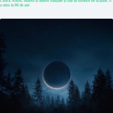
Chuck Norris, simbol al artelor marțiale și star al filmelor de acțiune, s-
a stins la 86 de ani