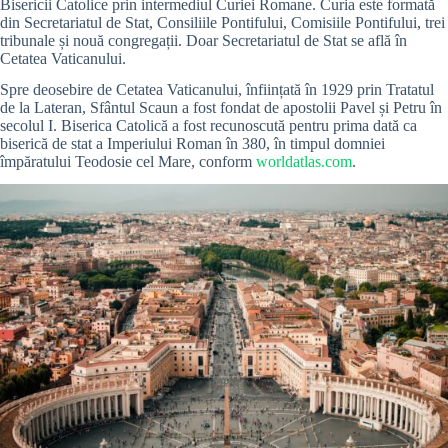
Bisericii Catolice prin intermediul Curiei Romane. Curia este formată
din Secretariatul de Stat, Consiliile Pontifului, Comisiile Pontifului, trei
tribunale și nouă congregații. Doar Secretariatul de Stat se află în
Cetatea Vaticanului.
Spre deosebire de Cetatea Vaticanului, înființată în 1929 prin Tratatul
de la Lateran, Sfântul Scaun a fost fondat de apostolii Pavel și Petru în
secolul I. Biserica Catolică a fost recunoscută pentru prima dată ca
biserică de stat a Imperiului Roman în 380, în timpul domniei
împăratului Teodosie cel Mare, conform
worldatlas.com
.