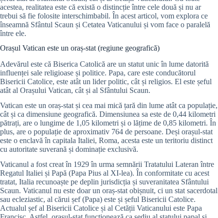
acestea, realitatea este că există o distincție între cele două și nu ar
trebui să fie folosite interschimbabil. În acest articol, vom explora ce
înseamnă Sfântul Scaun și Cetatea Vaticanului și vom face o paralelă
între ele.
Orașul Vatican este un oraș-stat (regiune geografică)
Adevărul este că Biserica Catolică are un statut unic în lume datorită
influenței sale religioase și politice. Papa, care este conducătorul
Bisericii Catolice, este atât un lider politic, cât și religios. El este șeful
atât al Orașului Vatican, cât și al Sfântului Scaun.
Vatican este un oraș-stat și cea mai mică țară din lume atât ca populație,
cât și ca dimensiune geografică. Dimensiunea sa este de 0,44 kilometri
pătrați, are o lungime de 1,05 kilometri și o lățime de 0,85 kilometri. În
plus, are o populație de aproximativ 764 de persoane. Deși orașul-stat
este o enclavă în capitala Italiei, Roma, acesta este un teritoriu distinct
cu autoritate suverană și dominație exclusivă.
Vaticanul a fost creat în 1929 în urma semnării Tratatului Lateran între
Regatul Italiei și Papă (Papa Pius al XI-lea). În conformitate cu acest
tratat, Italia recunoaște pe deplin jurisdicția și suveranitatea Sfântului
Scaun. Vaticanul nu este doar un oraș-stat obișnuit, ci un stat sacerdotal
sau ecleziastic, al cărui șef (Papa) este și șeful Bisericii Catolice.
Actualul șef al Bisericii Catolice și al Cetății Vaticanului este Papa
Francisc. Astfel, orașul-stat funcționează ca sediu al statului papal și