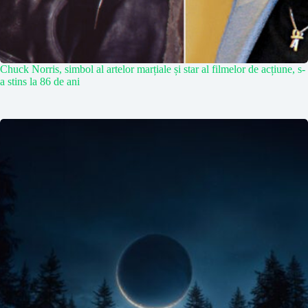
Chuck Norris, simbol al artelor marțiale și star al filmelor de acțiune, s-
a stins la 86 de ani