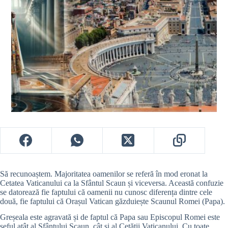
Să recunoaștem. Majoritatea oamenilor se referă în mod eronat la
Cetatea Vaticanului ca la Sfântul Scaun și viceversa. Această confuzie
se datorează fie faptului că oamenii nu cunosc diferența dintre cele
două, fie faptului că Orașul Vatican găzduiește Scaunul Romei (Papa).
Greșeala este agravată și de faptul că Papa sau Episcopul Romei este
șeful atât al Sfântului Scaun, cât și al Cetății Vaticanului. Cu toate