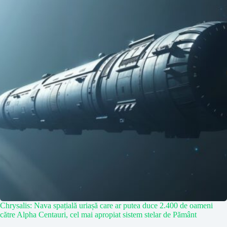
Chrysalis: Nava spațială uriașă care ar putea duce 2.400 de oameni
către Alpha Centauri, cel mai apropiat sistem stelar de Pământ