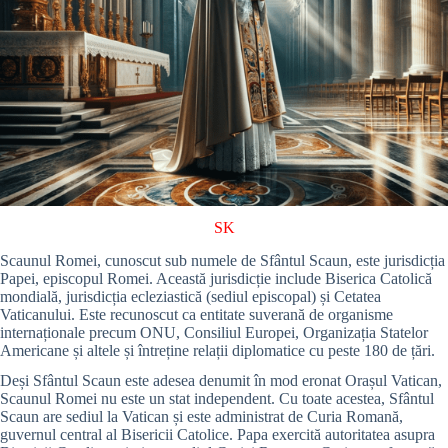
SK
Scaunul Romei, cunoscut sub numele de Sfântul Scaun, este jurisdicția
Papei, episcopul Romei. Această jurisdicție include Biserica Catolică
mondială, jurisdicția ecleziastică (sediul episcopal) și Cetatea
Vaticanului. Este recunoscut ca entitate suverană de organisme
internaționale precum ONU, Consiliul Europei, Organizația Statelor
Americane și altele și întreține relații diplomatice cu peste 180 de țări.
Deși Sfântul Scaun este adesea denumit în mod eronat Orașul Vatican,
Scaunul Romei nu este un stat independent. Cu toate acestea, Sfântul
Scaun are sediul la Vatican și este administrat de Curia Romană,
guvernul central al Bisericii Catolice. Papa exercită autoritatea asupra