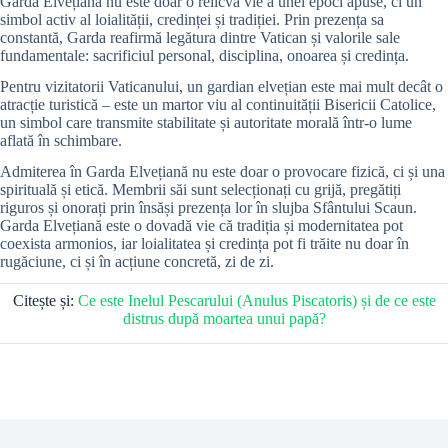
Garda Elvețiană nu este doar o relicvă vie a unei epoci apuse, ci un
simbol activ al loialității, credinței și tradiției. Prin prezența sa
constantă, Garda reafirmă legătura dintre Vatican și valorile sale
fundamentale: sacrificiul personal, disciplina, onoarea și credința.
Pentru vizitatorii Vaticanului, un gardian elvețian este mai mult decât o
atracție turistică – este un martor viu al continuității Bisericii Catolice,
un simbol care transmite stabilitate și autoritate morală într-o lume
aflată în schimbare.
Admiterea în Garda Elvețiană nu este doar o provocare fizică, ci și una
spirituală și etică. Membrii săi sunt selecționați cu grijă, pregătiți
riguros și onorați prin însăși prezența lor în slujba Sfântului Scaun.
Garda Elvețiană este o dovadă vie că tradiția și modernitatea pot
coexista armonios, iar loialitatea și credința pot fi trăite nu doar în
rugăciune, ci și în acțiune concretă, zi de zi.
Citește și:
Ce este Inelul Pescarului (Anulus Piscatoris) și de ce este
distrus după moartea unui papă?