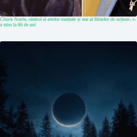
Chuck Norris, simbol al artelor marțiale și star al filmelor de acțiune, s-
a stins la 86 de ani