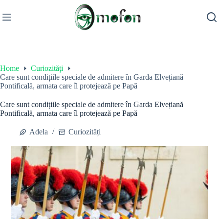
Skip
to
content
Home
Curiozități
Care sunt condițiile speciale de admitere în Garda Elvețiană
Pontificală, armata care îl protejează pe Papă
Care sunt condițiile speciale de admitere în Garda Elvețiană
Pontificală, armata care îl protejează pe Papă
Adela
Curiozități