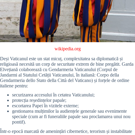
wikipedia.org
Deși Vaticanul este un stat micuț, complexitatea sa diplomatică și
religioasă necesită un corp de securitate extrem de bine pregătit. Garda
Elvețiană colaborează cu Gendarmeria Vaticanului (Corpul de
Jandarmi al Statului Cetății Vaticanului, în italiană: Corpo della
Gendarmeria dello Stato della Città del Vaticano) și forțele de ordine
italiene pentru:
securizarea accesului în cetatea Vaticanului;
protecția reședințelor papale;
escortarea Papei în vizitele externe;
gestionarea mulțimilor la audiențele generale sau evenimente
speciale (cum ar fi funeraliile papale sau proclamarea unui nou
pontif).
Într-o epocă marcată de amenințări cibernetice, terorism și instabilitate