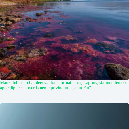
Marea biblică a Galileei s-a transformat în roșu-aprins, stârnind temeri
apocaliptice și avertismente privind un „semn rău”