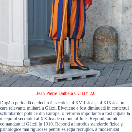
Jean-Pierre Dalbéra
CC BY 2.0
După o perioadă de declin în secolele al XVIII-lea și al XIX-lea, în
care relevanța militară a Gărzii Elvețiene a fost diminuată în contextul
schimbărilor politice din Europa, o reformă importantă a fost inițiată la
începutul secolului al XX-lea de colonelul Jules Repond, numit
comandant al Gărzii în 1910. Repond a introdus standarde fizice și
psihologice mai riguroase pentru selecția recruților, a modernizat