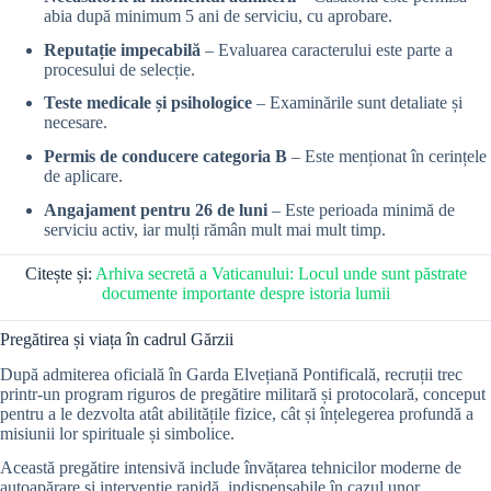
abia după minimum 5 ani de serviciu, cu aprobare.
Reputație impecabilă
– Evaluarea caracterului este parte a
procesului de selecție.
Teste medicale și psihologice
– Examinările sunt detaliate și
necesare.
Permis de conducere categoria B
– Este menționat în cerințele
de aplicare.
Angajament pentru 26 de luni
– Este perioada minimă de
serviciu activ, iar mulți rămân mult mai mult timp.
Citește și:
Arhiva secretă a Vaticanului: Locul unde sunt păstrate
documente importante despre istoria lumii
Pregătirea și viața în cadrul Gărzii
După admiterea oficială în Garda Elvețiană Pontificală, recruții trec
printr-un program riguros de pregătire militară și protocolară, conceput
pentru a le dezvolta atât abilitățile fizice, cât și înțelegerea profundă a
misiunii lor spirituale și simbolice.
Această pregătire intensivă include învățarea tehnicilor moderne de
autoapărare și intervenție rapidă, indispensabile în cazul unor