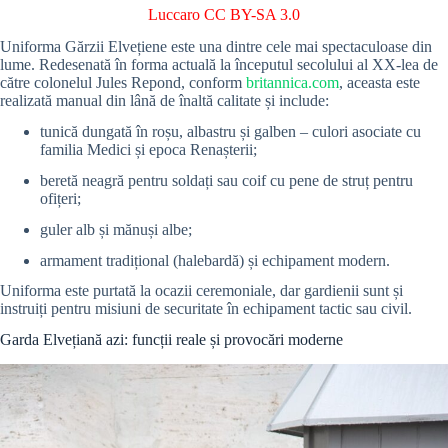
Luccaro
CC BY-SA 3.0
Uniforma Gărzii Elvețiene este una dintre cele mai spectaculoase din
lume. Redesenată în forma actuală la începutul secolului al XX-lea de
către colonelul Jules Repond, conform
britannica.com
, aceasta este
realizată manual din lână de înaltă calitate și include:
tunică dungată în roșu, albastru și galben – culori asociate cu
familia Medici și epoca Renașterii;
beretă neagră pentru soldați sau coif cu pene de struț pentru
ofițeri;
guler alb și mănuși albe;
armament tradițional (halebardă) și echipament modern.
Uniforma este purtată la ocazii ceremoniale, dar gardienii sunt și
instruiți pentru misiuni de securitate în echipament tactic sau civil.
Garda Elvețiană azi: funcții reale și provocări moderne