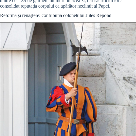
dintre cei 189 de gardieni au murit în acea zi, dar sacrificiul lor a
consolidat reputația corpului ca apărător neclintit al Papei.
Reformă și renaștere: contribuția colonelului Jules Repond