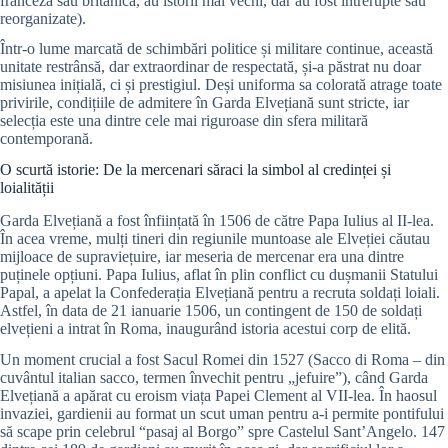
franceză sau britanică, au istorii mai vechi, dar au fost întrerupte sau
reorganizate).
Într-o lume marcată de schimbări politice și militare continue, această
unitate restrânsă, dar extraordinar de respectată, și-a păstrat nu doar
misiunea inițială, ci și prestigiul. Deși uniforma sa colorată atrage toate
privirile, condițiile de admitere în Garda Elvețiană sunt stricte, iar
selecția este una dintre cele mai riguroase din sfera militară
contemporană.
O scurtă istorie: De la mercenari săraci la simbol al credinței și
loialității
Garda Elvețiană a fost înființată în 1506 de către Papa Iulius al II-lea.
În acea vreme, mulți tineri din regiunile muntoase ale Elveției căutau
mijloace de supraviețuire, iar meseria de mercenar era una dintre
puținele opțiuni. Papa Iulius, aflat în plin conflict cu dușmanii Statului
Papal, a apelat la Confederația Elvețiană pentru a recruta soldați loiali.
Astfel, în data de 21 ianuarie 1506, un contingent de 150 de soldați
elvețieni a intrat în Roma, inaugurând istoria acestui corp de elită.
Un moment crucial a fost Sacul Romei din 1527 (Sacco di Roma – din
cuvântul italian sacco, termen învechit pentru „jefuire”), când Garda
Elvețiană a apărat cu eroism viața Papei Clement al VII-lea. În haosul
invaziei, gardienii au format un scut uman pentru a-i permite pontifului
să scape prin celebrul “pasaj al Borgo” spre Castelul Sant’Angelo. 147