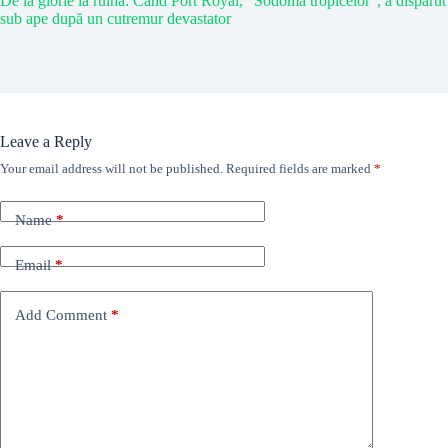
De la glorie la ruină: Când Port Royal, “Sodoma tropicelor”, a dispărut
sub ape după un cutremur devastator
Leave a Reply
Your email address will not be published.
Required fields are marked
*
Name
*
Email
*
Add Comment
*