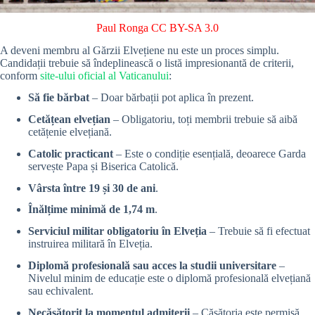
Paul Ronga
CC BY-SA 3.0
A deveni membru al Gărzii Elvețiene nu este un proces simplu.
Candidații trebuie să îndeplinească o listă impresionantă de criterii,
conform
site-ului oficial al Vaticanului
:
Să fie bărbat
– Doar bărbații pot aplica în prezent.
Cetățean elvețian
– Obligatoriu, toți membrii trebuie să aibă
cetățenie elvețiană.
Catolic practicant
– Este o condiție esențială, deoarece Garda
servește Papa și Biserica Catolică.
Vârsta între 19 și 30 de ani
.
Înălțime minimă de 1,74 m
.
Serviciul militar obligatoriu în Elveția
– Trebuie să fi efectuat
instruirea militară în Elveția.
Diplomă profesională sau acces la studii universitare
–
Nivelul minim de educație este o diplomă profesională elvețiană
sau echivalent.
Necăsătorit la momentul admiterii
– Căsătoria este permisă