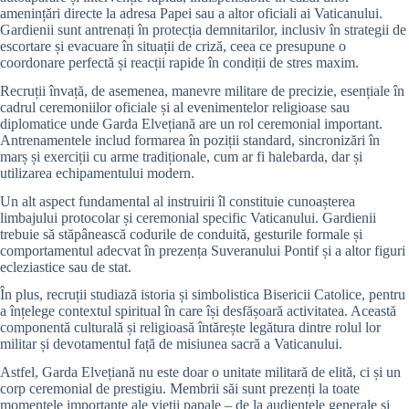
amenințări directe la adresa Papei sau a altor oficiali ai Vaticanului.
Gardienii sunt antrenați în protecția demnitarilor, inclusiv în strategii de
escortare și evacuare în situații de criză, ceea ce presupune o
coordonare perfectă și reacții rapide în condiții de stres maxim.
Recruții învață, de asemenea, manevre militare de precizie, esențiale în
cadrul ceremoniilor oficiale și al evenimentelor religioase sau
diplomatice unde Garda Elvețiană are un rol ceremonial important.
Antrenamentele includ formarea în poziții standard, sincronizări în
marș și exerciții cu arme tradiționale, cum ar fi halebarda, dar și
utilizarea echipamentului modern.
Un alt aspect fundamental al instruirii îl constituie cunoașterea
limbajului protocolar și ceremonial specific Vaticanului. Gardienii
trebuie să stăpânească codurile de conduită, gesturile formale și
comportamentul adecvat în prezența Suveranului Pontif și a altor figuri
ecleziastice sau de stat.
În plus, recruții studiază istoria și simbolistica Bisericii Catolice, pentru
a înțelege contextul spiritual în care își desfășoară activitatea. Această
componentă culturală și religioasă întărește legătura dintre rolul lor
militar și devotamentul față de misiunea sacră a Vaticanului.
Astfel, Garda Elvețiană nu este doar o unitate militară de elită, ci și un
corp ceremonial de prestigiu. Membrii săi sunt prezenți la toate
momentele importante ale vieții papale – de la audiențele generale și