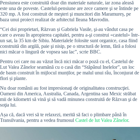
Pensiunea este construită doar din materiale naturale, iar zona aleasă
este una de poveste. Castelul-pensiune are zece camere şi se întinde pe
320 mp. A fost construit de meşteri şi muncitori din Maramureș, pe
baza unui proiect realizat de arhitectul Ileana Mavrodin.
“Cei doi proprietari, Răzvan și Gabriela Vasile, şi-au vândut casa pe
care o aveau în apropierea capitalei, pentru a-şi construi «castelul» într-
un sat, la 35 km de Sibiu. Materialele folosite sunt organice, casa fiind
construită din argilă, paie şi nisip, pe o structură de lemn, fără a folosi
nici măcar o lingură de vopsea sau lac”, scrie BBC.
Pentru cei care nu au văzut încă nici măcar o poză cu el, Castelul de
Lut Valea Zânelor seamănă cu o casă din “Stăpânul Inelelor”, un loc
de basm construit în mijlocul munților, pe malul unui râu, înconjurat de
flori și plante.
Nu doar românii au fost impresionaţi de originalitatea construcţiei.
Oameni din America, Australia, Canada, Argentina sau Mexic străbat
mii de kilometri să vină şi să vadă minunea construită de Răzvan şi de
soţia lui.
Așa că, dacă vrei să te relaxezi, merită să faci o plimbare până în
Transilvania, pentru a vedea frumosul
Castel de lut Valea Zânelor
.