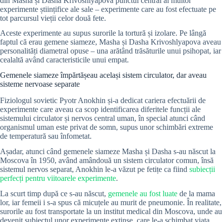
din Masha și Dasha Krivoshlyapova punctul central al multor
experimente științifice ale sale – experimente care au fost efectuate pe
tot parcursul vieții celor două fete.
Aceste experimente au supus surorile la tortură și izolare. Pe lângă
faptul că erau gemene siameze, Masha și Dasha Krivoshlyapova aveau
personalități diametral opuse – una arătând trăsăturile unui psihopat, iar
cealaltă având caracteristicile unui empat.
Gemenele siameze împărtășeau același sistem circulator, dar aveau
sisteme nervoase separate
Fiziologul sovietic Pyotr Anokhin și-a dedicat cariera efectuării de
experimente care aveau ca scop identificarea diferitele funcții ale
sistemului circulator și nervos central uman, în special atunci când
organismul uman este privat de somn, supus unor schimbări extreme
de temperatură sau înfometat.
Așadar, atunci când gemenele siameze Masha și Dasha s-au născut la
Moscova în 1950, având amândouă un sistem circulator comun, însă
sistemul nervos separat, Anokhin le-a văzut pe fetițe ca fiind
subiecții
perfecți pentru viitoarele experimente
.
La scurt timp după ce s-au născut,
gemenele au fost luate
de la mama
lor, iar femeii i s-a spus că micuțele au murit de pneumonie. În realitate,
surorile au fost transportate la un institut medical din Moscova, unde au
devenit subiectul unor experimente extinse, care le-a schimbat viața.