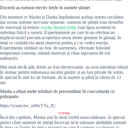
Doctorii au torturat efectiv fetele în numele științei
Din moment ce Masha și Dasha împărtășeau același sistem circulator,
dar aveau sisteme nervoase separate, oamenii de știință erau deosebit
de interesați să testeze
reacția fiecărei fetițe
(sau lipsa acesteia) la
suferința fizică a surorii. Experimentele pe care le-au efectuat au
implicat tactici precum acoperirea uneia dintre gemene în gheață, în
timp ce cealaltă era atent observat pentru a i se vedea reacția.
Experimente similare au fost, de asemenea, efectuate folosind
temperaturi extreme, stimuli dureroși și chiar injectarea de iod
radioactiv.
Mai mult decât atât, fetele au fost electrocutate, au avut introduse tuburi
în stomac pentru măsurarea sucului gastric și au fost private de somn,
în special în anii lor de formare, de la naștere și până la vârsta de 12
ani.
Masha a afișat multe trăsături de personalitate în concordanță cu
psihopatia
https://youtu.be/_m9txYTa_fU
ТОПЧИК
Încă din copilărie, Masha erat în mod vizibil neascultătoare, în special
atunci când oamenii de știință încercau să le măsoare abilitățile motorii.
În timp ce Dasha își ridica piciorul pe care îl controla ca răspuns la