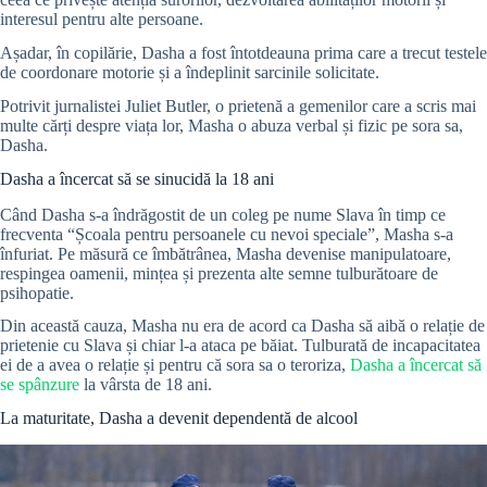
interesul pentru alte persoane.
Așadar, în copilărie, Dasha a fost întotdeauna prima care a trecut testele
de coordonare motorie și a îndeplinit sarcinile solicitate.
Potrivit jurnalistei Juliet Butler, o prietenă a gemenilor care a scris mai
multe cărți despre viața lor, Masha o abuza verbal și fizic pe sora sa,
Dasha.
Dasha a încercat să se sinucidă la 18 ani
Când Dasha s-a îndrăgostit de un coleg pe nume Slava în timp ce
frecventa “Școala pentru persoanele cu nevoi speciale”, Masha s-a
înfuriat. Pe măsură ce îmbătrânea, Masha devenise manipulatoare,
respingea oamenii, mințea și prezenta alte semne tulburătoare de
psihopatie.
Din această cauza, Masha nu era de acord ca Dasha să aibă o relație de
prietenie cu Slava și chiar l-a ataca pe băiat. Tulburată de incapacitatea
ei de a avea o relație și pentru că sora sa o teroriza,
Dasha a încercat să
se spânzure
la vârsta de 18 ani.
La maturitate, Dasha a devenit dependentă de alcool