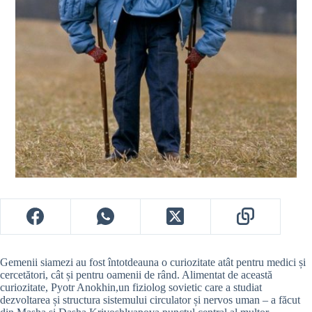
Gemenii siamezi au fost întotdeauna o curiozitate atât pentru medici și
cercetători, cât și pentru oamenii de rând. Alimentat de această
curiozitate, Pyotr Anokhin,un fiziolog sovietic care a studiat
dezvoltarea și structura sistemului circulator și nervos uman – a făcut