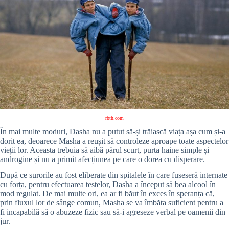
rbth.com
În mai multe moduri, Dasha nu a putut să-și trăiască viața așa cum și-a
dorit ea, deoarece Masha a reușit să controleze aproape toate aspectelor
vieții lor. Aceasta trebuia să aibă părul scurt, purta haine simple și
androgine și nu a primit afecțiunea pe care o dorea cu disperare.
După ce surorile au fost eliberate din spitalele în care fuseseră internate
cu forța, pentru efectuarea testelor, Dasha a început să bea alcool în
mod regulat. De mai multe ori, ea ar fi băut în exces în speranța că,
prin fluxul lor de sânge comun, Masha se va îmbăta suficient pentru a
fi incapabilă să o abuzeze fizic sau să-i agreseze verbal pe oamenii din
jur.