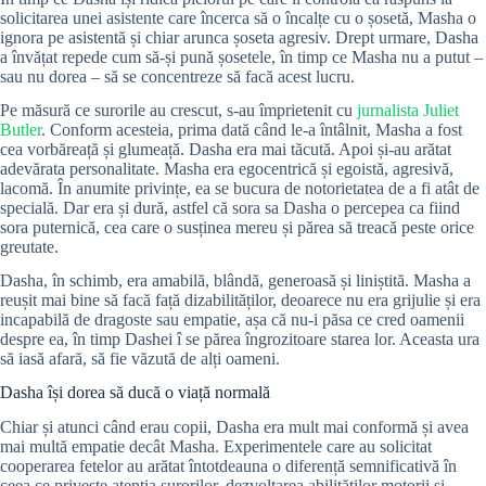
solicitarea unei asistente care încerca să o încalțe cu o șosetă, Masha o
ignora pe asistentă și chiar arunca șoseta agresiv. Drept urmare, Dasha
a învățat repede cum să-și pună șosetele, în timp ce Masha nu a putut –
sau nu dorea – să se concentreze să facă acest lucru.
Pe măsură ce surorile au crescut, s-au împrietenit cu
jurnalista Juliet
Butler
. Conform acesteia, prima dată când le-a întâlnit, Masha a fost
cea vorbăreață și glumeață. Dasha era mai tăcută. Apoi și-au arătat
adevărata personalitate. Masha era egocentrică și egoistă, agresivă,
lacomă. În anumite privințe, ea se bucura de notorietatea de a fi atât de
specială. Dar era și dură, astfel că sora sa Dasha o percepea ca fiind
sora puternică, cea care o susținea mereu și părea să treacă peste orice
greutate.
Dasha, în schimb, era amabilă, blândă, generoasă și liniștită. Masha a
reușit mai bine să facă față dizabilităților, deoarece nu era grijulie și era
incapabilă de dragoste sau empatie, așa că nu-i păsa ce cred oamenii
despre ea, în timp Dashei î se părea îngrozitoare starea lor. Aceasta ura
să iasă afară, să fie văzută de alți oameni.
Dasha își dorea să ducă o viață normală
Chiar și atunci când erau copii, Dasha era mult mai conformă și avea
mai multă empatie decât Masha. Experimentele care au solicitat
cooperarea fetelor au arătat întotdeauna o diferență semnificativă în
ceea ce privește atenția surorilor, dezvoltarea abilităților motorii și