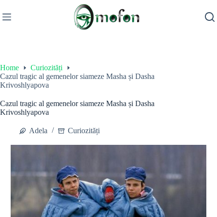
Skip
to
content
Home
Curiozități
Cazul tragic al gemenelor siameze Masha și Dasha
Krivoshlyapova
Cazul tragic al gemenelor siameze Masha și Dasha
Krivoshlyapova
Adela
Curiozități