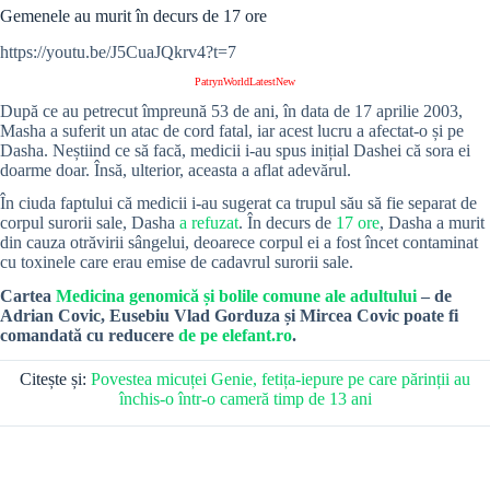
Gemenele au murit în decurs de 17 ore
https://youtu.be/J5CuaJQkrv4?t=7
PatrynWorldLatestNew
După ce au petrecut împreună 53 de ani, în data de 17 aprilie 2003,
Masha a suferit un atac de cord fatal, iar acest lucru a afectat-o și pe
Dasha. Neștiind ce să facă, medicii i-au spus inițial Dashei că sora ei
doarme doar. Însă, ulterior, aceasta a aflat adevărul.
În ciuda faptului că medicii i-au sugerat ca trupul său să fie separat de
corpul surorii sale, Dasha
a refuzat
. În decurs de
17 ore
, Dasha a murit
din cauza otrăvirii sângelui, deoarece corpul ei a fost încet contaminat
cu toxinele care erau emise de cadavrul surorii sale.
Cartea
Medicina genomică și bolile comune ale adultului
– de
Adrian Covic, Eusebiu Vlad Gorduza și Mircea Covic poate fi
comandată cu reducere
de pe elefant.ro
.
Citește și:
Povestea micuței Genie, fetița-iepure pe care părinții au
închis-o într-o cameră timp de 13 ani