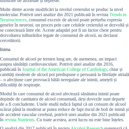
tulburare de anxietate și depresie.
Multe dintre aceste modificări la nivelul creierului se produc la nivel
molecular. Potrivit unei analize din 2021 publicată în revista
Trends in
Neurosciences
, consumul excesiv de alcool poate perturba expresia
genelor în neuroni, un proces prin care celulele creierului se dezvoltă și
se conectează între ele. Aceste adaptări pot fi un factor cheie pentru
dezvoltarea tulburărilor legate de consumul de alcool, au declarat
cercetătorii.
Inima
Consumul de alcool pe termen lung are, de asemenea, un impact
asupra sănătății cardiovasculare. Potrivit unei analize din 2016,
publicată în
Journal of the American College of Cardiology
, chiar și
cantități modeste de alcool pot predispune o persoană la fibrilație atrială
– o afecțiune care provoacă bătăi neregulate ale inimii, amețeli și
dificultăți de respirație.
Modul în care consumul de alcool afectează sănătatea inimii poate
depinde de cantitatea de alcool consumată, deși dovezile sunt departe
de a fi concludente. Unele studii indică faptul că un consum de alcool
scăzut până la moderat ar putea reduce de fapt riscul de boli de inimă și
de accident vascular cerebral, potrivit unei analize din 2021 publicată
în
revista Nutrients
. Cu toate acestea, acest lucru nu este bine înțeles.
O analiză din 2017 publicată în revista
Alcohol Research
sugerează că