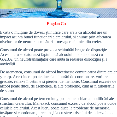
Bogdan Costin
Există o mulțime de dovezi științifice care arată că alcoolul are un
impact asupra bunei funcționări a creierului, și anume prin afectarea
nivelurilor de neurotransmițători – mesageri chimici din creier.
Consumul de alcool poate provoca schimbări bruște de dispoziție.
Acest lucru se datorează faptului că alcoolul interacționează cu
GABA, un neurotransmițător care ajută la reglarea dispoziției și a
anxietății.
De asemenea, consumul de alcool încetinește comunicarea dintre creier
și corp. Acest lucru poate duce la tulburări de coordonare, vorbire
greoaie, reflexe încetinite și pierderi de memorie. Consumul excesiv de
alcool poate duce, de asemenea, la alte probleme, cum ar fi tulburările
de somn.
Consumul de alcool pe termen lung poate duce chiar la modificări ale
structurii creierului. Mai exact, consumul excesiv de alcool poate ucide
celulele creierului. Acest lucru poate duce la probleme de memorie,
învățare și coordonare, precum și la creșterea riscului de a dezvolta o