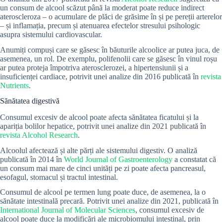
un consum de alcool scăzut până la moderat poate reduce indirect
ateroscleroza – o acumulare de plăci de grăsime în și pe pereții arterelor
– și inflamația, precum și atenuarea efectelor stresului psihologic
asupra sistemului cardiovascular.
Anumiți compuși care se găsesc în băuturile alcoolice ar putea juca, de
asemenea, un rol. De exemplu, polifenolii care se găsesc în vinul roșu
ar putea proteja împotriva aterosclerozei, a hipertensiunii și a
insuficienței cardiace, potrivit unei analize din 2016 publicată în
revista
Nutrients
.
Sănătatea digestivă
Consumul excesiv de alcool poate afecta sănătatea ficatului și la
apariția bolilor hepatice, potrivit unei analize din 2021 publicată în
revista Alcohol Research
.
Alcoolul afectează și alte părți ale sistemului digestiv. O analiză
publicată în 2014 în
World Journal of Gastroenterology
a constatat că
un consum mai mare de cinci unități pe zi poate afecta pancreasul,
esofagul, stomacul și tractul intestinal.
Consumul de alcool pe termen lung poate duce, de asemenea, la o
sănătate intestinală precară. Potrivit unei analize din 2021, publicată în
International Journal of Molecular Sciences
, consumul excesiv de
alcool poate duce la modificări ale microbiomului intestinal, prin