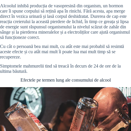
Alcoolul inhibă producția de vasopresină din organism, un hormon
care îi spune corpului să rețină apa în rinichi. Fără acesta, apa merge
direct în vezica urinară și lasă corpul deshidratat. Durerea de cap este
reacția creierului la această pierdere de lichid, în timp ce greața și lipsa
de energie sunt răspunsul organismului la nivelul scăzut de zahăr din
sânge și la pierderea mineralelor și a electroliților care ajută organismul
să funcționeze corect.
Cu cât o persoană bea mai mult, cu atât este mai probabil să resimtă
aceste efecte și cu atât mai mult îi poate lua mai mult timp să se
recupereze.
Simptomele mahmurelii tind să treacă în decurs de 24 de ore de la
ultima băutură.
Efectele pe termen lung ale consumului de alcool