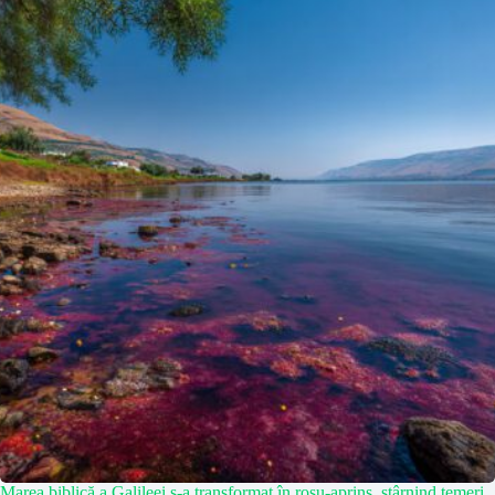
Marea biblică a Galileei s-a transformat în roșu-aprins, stârnind temeri