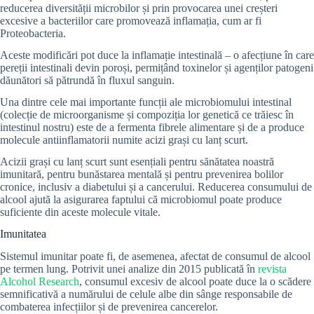
reducerea diversității microbilor și prin provocarea unei creșteri
excesive a bacteriilor care promovează inflamația, cum ar fi
Proteobacteria.
Aceste modificări pot duce la inflamație intestinală – o afecțiune în care
pereții intestinali devin poroși, permițând toxinelor și agenților patogeni
dăunători să pătrundă în fluxul sanguin.
Una dintre cele mai importante funcții ale microbiomului intestinal
(colecție de microorganisme și compoziția lor genetică ce trăiesc în
intestinul nostru) este de a fermenta fibrele alimentare și de a produce
molecule antiinflamatorii numite acizi grași cu lanț scurt.
Acizii grași cu lanț scurt sunt esențiali pentru sănătatea noastră
imunitară, pentru bunăstarea mentală și pentru prevenirea bolilor
cronice, inclusiv a diabetului și a cancerului. Reducerea consumului de
alcool ajută la asigurarea faptului că microbiomul poate produce
suficiente din aceste molecule vitale.
Imunitatea
Sistemul imunitar poate fi, de asemenea, afectat de consumul de alcool
pe termen lung. Potrivit unei analize din 2015 publicată în
revista
Alcohol Research
, consumul excesiv de alcool poate duce la o scădere
semnificativă a numărului de celule albe din sânge responsabile de
combaterea infecțiilor și de prevenirea cancerelor.