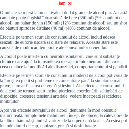
iam_os
O unitate se referă la un echivalent de 14 grame de alcool pur. Această
cantitate poate fi găsită într-o sticlă de bere (350 ml) (5% conținut de
alcool), un pahar de vin (150 ml) (12% conținut de alcool) sau un shot
de băuturi spirtoase distilate (40 ml) (40% conținut de alcool).
Efectele pe termen scurt ale consumului de alcool includ adesea
senzații de euforie ușoară și o stare de relaxare. Această stare este
cauzată de modificări temporare ale conexiunilor creierului.
Alcoolul poate interfera cu neurotransmițătorii, care sunt substanțe
chimice care ajută la transmiterea mesajelor între neuronii din creier,
ceea ce duce la modificări ale dispoziției, comportamentului și gândirii.
Efectele pe termen scurt ale consumului moderat de alcool pot varia de
la înroșirea pielii și probleme de concentrare până la simptome mai
grave, cum ar fi starea de vomă și leșinul. Alte efecte ale consumului
de alcool pe termen scurt includ pierderea coordonării, schimbări de
dispoziție, creșterea tensiunii arteriale, vedere încețoșată și scăderea
inhibițiilor.
Apoi vin efectele sevrajului de alcool, denumite în mod obișnuit
mahmureală. Simptomele mahmurelii încep, de obicei, la câteva ore de
la ultima băutură și tind să varieze de la o persoană la alta. Acestea pot
include dureri de cap, epuizare, greață și deshidratare.