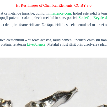
Hi-Res Images of Chemical Elements
,
CC BY 3.0
cat ca metal de tranziție, conform
iflscience.com
. Iridiul este solid la 
ușii puternic colorați decât metalul în sine, potrivit
Societății Regale 
unct de topire foarte ridicate. De fapt, iridiul este elementul cel mai rezis
ea elementului – cu toate acestea, mulți oameni, inclusiv chimiștii fra
 platină, relatează
LiveScience
. Metalul a fost găsit prin dizolvarea plat