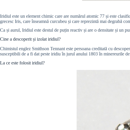
Iridiul este un element chimic care are numărul atomic 77 și este clasifi
grecesc Iris, care înseamnă curcubeu și care reprezintă mai degrabă comp
Ca și aurul, Iridiul este destul de puțin reactiv și are o densitate și un p
Cine a descoperit și izolat iridiul?
Chimistul englez Smithson Tennant este persoana creditată cu descoperir
susceptibili de a fi dat peste iridiu în jurul anului 1803 în minereurile de
La ce este folosit iridiul?