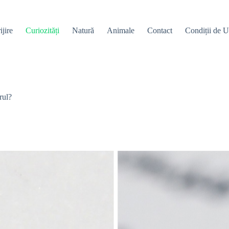
ijire
Curiozități
Natură
Animale
Contact
Condiții de Ut
rul?