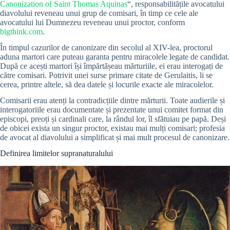
Canonization of Saint Thomas Aquinas
“, responsabilitățile avocatului
diavolului reveneau unui grup de comisari, în timp ce cele ale
avocatului lui Dumnezeu reveneau unui proctor, conform
bigthink.com
.
În timpul cazurilor de canonizare din secolul al XIV-lea, proctorul
aduna martori care puteau garanta pentru miracolele legate de candidat.
După ce acești martori își împărtășeau mărturiile, ei erau interogați de
către comisari. Potrivit unei surse primare citate de Gerulaitis, li se
cerea, printre altele, să dea datele și locurile exacte ale miracolelor.
Comisarii erau atenți la contradicțiile dintre mărturii. Toate audierile și
interogatoriile erau documentate și prezentate unui comitet format din
episcopi, preoți și cardinali care, la rândul lor, îl sfătuiau pe papă. Deși
de obicei exista un singur proctor, existau mai mulți comisari; profesia
de avocat al diavolului a simplificat și mai mult procesul de canonizare.
Definirea limitelor supranaturalului