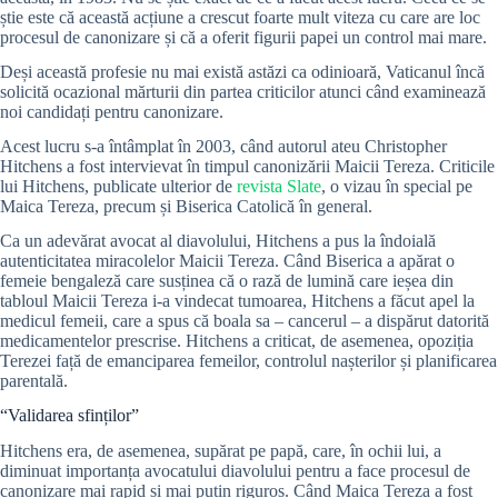
știe este că această acțiune a crescut foarte mult viteza cu care are loc
procesul de canonizare și că a oferit figurii papei un control mai mare.
Deși această profesie nu mai există astăzi ca odinioară, Vaticanul încă
solicită ocazional mărturii din partea criticilor atunci când examinează
noi candidați pentru canonizare.
Acest lucru s-a întâmplat în 2003, când autorul ateu Christopher
Hitchens a fost intervievat în timpul canonizării Maicii Tereza. Criticile
lui Hitchens, publicate ulterior de
revista Slate
, o vizau în special pe
Maica Tereza, precum și Biserica Catolică în general.
Ca un adevărat avocat al diavolului, Hitchens a pus la îndoială
autenticitatea miracolelor Maicii Tereza. Când Biserica a apărat o
femeie bengaleză care susținea că o rază de lumină care ieșea din
tabloul Maicii Tereza i-a vindecat tumoarea, Hitchens a făcut apel la
medicul femeii, care a spus că boala sa – cancerul – a dispărut datorită
medicamentelor prescrise. Hitchens a criticat, de asemenea, opoziția
Terezei față de emanciparea femeilor, controlul nașterilor și planificarea
parentală.
“Validarea sfinților”
Hitchens era, de asemenea, supărat pe papă, care, în ochii lui, a
diminuat importanța avocatului diavolului pentru a face procesul de
canonizare mai rapid și mai puțin riguros. Când Maica Tereza a fost