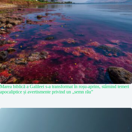
Marea biblică a Galileei s-a transformat în roșu-aprins, stârnind temeri
apocaliptice și avertismente privind un „semn rău”