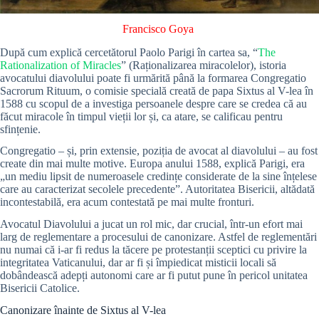
Francisco Goya
După cum explică cercetătorul Paolo Parigi în cartea sa, “
The
Rationalization of Miracles
” (Raționalizarea miracolelor), istoria
avocatului diavolului poate fi urmărită până la formarea Congregatio
Sacrorum Rituum, o comisie specială creată de papa Sixtus al V-lea în
1588 cu scopul de a investiga persoanele despre care se credea că au
făcut miracole în timpul vieții lor și, ca atare, se calificau pentru
sfințenie.
Congregatio – și, prin extensie, poziția de avocat al diavolului – au fost
create din mai multe motive. Europa anului 1588, explică Parigi, era
„un mediu lipsit de numeroasele credințe considerate de la sine înțelese
care au caracterizat secolele precedente”. Autoritatea Bisericii, altădată
incontestabilă, era acum contestată pe mai multe fronturi.
Avocatul Diavolului a jucat un rol mic, dar crucial, într-un efort mai
larg de reglementare a procesului de canonizare. Astfel de reglementări
nu numai că i-ar fi redus la tăcere pe protestanții sceptici cu privire la
integritatea Vaticanului, dar ar fi și împiedicat misticii locali să
dobândească adepți autonomi care ar fi putut pune în pericol unitatea
Bisericii Catolice.
Canonizare înainte de Sixtus al V-lea