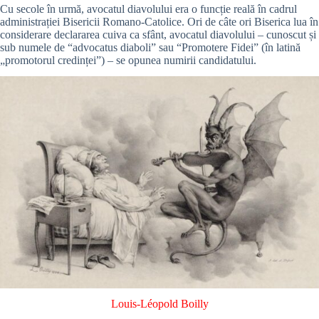
Cu secole în urmă, avocatul diavolului era o funcție reală în cadrul
administrației Bisericii Romano-Catolice. Ori de câte ori Biserica lua în
considerare declararea cuiva ca sfânt, avocatul diavolului – cunoscut și
sub numele de “advocatus diaboli” sau “Promotere Fidei” (în latină
„promotorul credinței”) – se opunea numirii candidatului.
Louis-Léopold Boilly