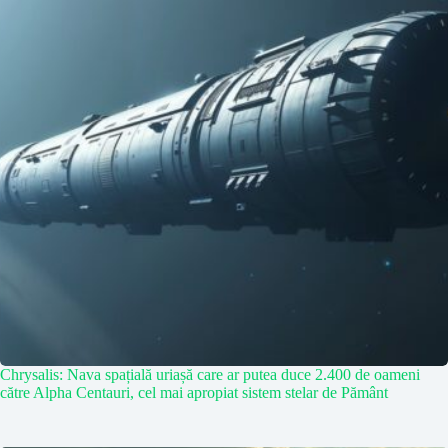
Chrysalis: Nava spațială uriașă care ar putea duce 2.400 de oameni
către Alpha Centauri, cel mai apropiat sistem stelar de Pământ