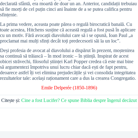
declarată sfântă, era moartă de doar un an. Anterior, candidații trebuiau
să fie morți de cel puțin cinci ani înainte de a se putea califica pentru
sfințenie.
La prima vedere, aceasta poate părea o regulă birocratică banală. Cu
toate acestea, Hitchens susține că această regulă a fost pusă în aplicare
cu un motiv. Fără avocații diavolului care să i se opună, Ioan Paul „a
proclamat mai mulți sfinți decât toți predecesorii săi la un loc”.
Deși profesia de avocat al diavolului a dispărut în prezent, moștenirea
sa continuă să trăiască – în mod ironic – în știință. Inspirat de acest
obicei străvechi, filosoful științei Karl Popper credea că este mai bine
să argumentezi împotriva unui lucru chiar dacă ești de fapt pentru,
deoarece astfel îți vei elimina prejudecățile și vei consolida integritatea
rezultatelor tale: același raționament care a dus la crearea Congregatio.
Emile Delperée (1850-1896)
Citește și:
Cine a fost Lucifer? Ce spune Biblia despre îngerul decăzut