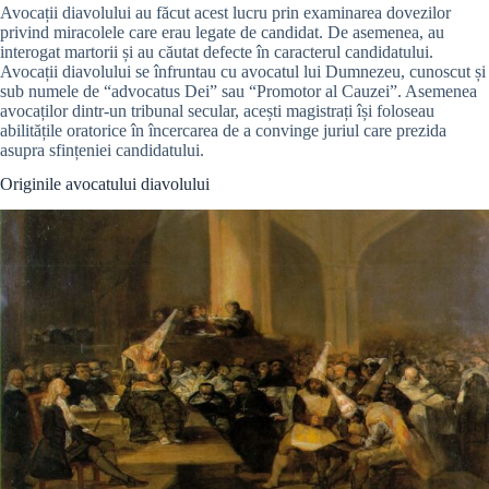
Avocații diavolului au făcut acest lucru prin examinarea dovezilor
privind miracolele care erau legate de candidat. De asemenea, au
interogat martorii și au căutat defecte în caracterul candidatului.
Avocații diavolului se înfruntau cu avocatul lui Dumnezeu, cunoscut și
sub numele de “advocatus Dei” sau “Promotor al Cauzei”. Asemenea
avocaților dintr-un tribunal secular, acești magistrați își foloseau
abilitățile oratorice în încercarea de a convinge juriul care prezida
asupra sfințeniei candidatului.
Originile avocatului diavolului