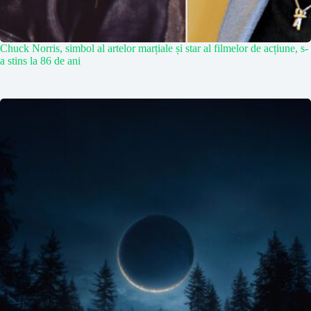
Chuck Norris, simbol al artelor marțiale și star al filmelor de acțiune, s-
a stins la 86 de ani