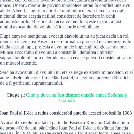
unice. Uneori, mărturiile privind miracolele intrau în conflict unele cu
altele. Alteori, singurii martori ai unui miracol erau femei sau copii,
niciunul dintre aceștia nefiind considerat de încredere în ochii
administratorilor Bisericii din acea vreme. În aceste cazuri, a fost
rândul avocatului diavolului să le acorde credibilitate.
După cum s-a menționat, avocații diavolului nu au jucat decât un rol
minor în încercarea Bisericii de a formaliza procesul de canonizare. În
ciuda acestui fapt, profesia a avut unele implicații religioase majore.
Munca avocatului diavolului a constat în „definirea limitelor
supranaturalului” prin determinarea a ceea ce putea fi considerat sau nu
un miracol autentic.
Sarcina avocatului diavolului nu era să nege existența miracolelor, ci să
arate falsele miracole. Procedând astfel, se legitima pretenția Bisericii
de a fi gardianul supranaturalului.
Citește și:
Cum și de ce au fost distruse orașele antice Sodoma și
Gomora
Ioan Paul al II-lea a redus considerabil puterile acestei profesii în 1983
Avocatul diavolului a făcut parte din Biserica Romano-Catolică timp
de peste 400 de ani, până când Ioan Paul al II-lea a desființat funcția
aceasta, în 1983. Nu se știe exact de ce a făcut acest lucru. Ceea ce se