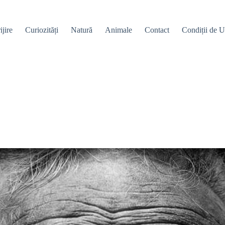
ijire
Curiozități
Natură
Animale
Contact
Condiții de Ut