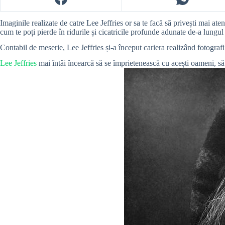
Imaginile realizate de catre Lee Jeffries or sa te facă să privești mai ate
cum te poți pierde în ridurile și cicatricile profunde adunate de-a lungul 
Contabil de meserie, Lee Jeffries și-a început cariera realizând fotografi
Lee Jeffries
mai întâi încearcă să se împrietenească cu acești oameni, să l