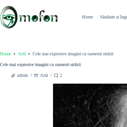
Skip
to
content
Home
Sănătate și îngr
Home
Artă
Cele mai expresive imagini cu oamenii străzii
Cele mai expresive imagini cu oamenii străzii
admin
Artă
2