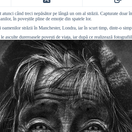
nt atunci când treci nepăsător pe lângă un om al străzii. Capturate doar în
anilor, în poveștile pline de emoție din spatele lor.
i oamenilor străzii în Manchester, Londra, iar în scurt timp, dintr-o simpl
e asculte dureroasele povești de viața, iar după ce realizează fotografiil