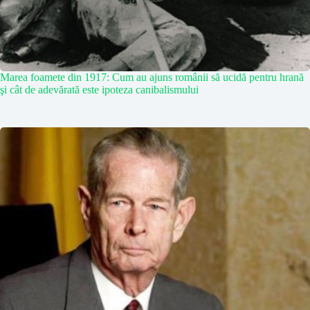
Marea foamete din 1917: Cum au ajuns românii să ucidă pentru hrană
şi cât de adevărată este ipoteza canibalismului