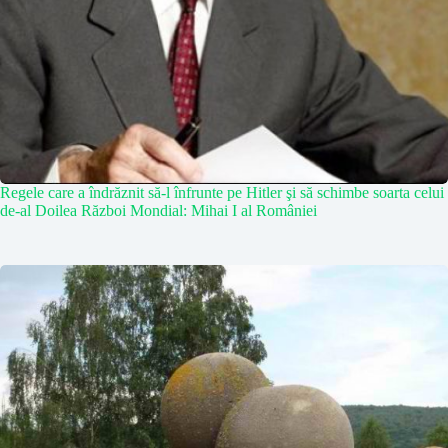
Regele care a îndrăznit să-l înfrunte pe Hitler şi să schimbe soarta celui
de-al Doilea Război Mondial: Mihai I al României