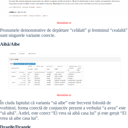
dexonline.ro
Pronumele demonstrative de depărtare “celălalt” şi femininul “cealaltă”
sunt singurele variante corecte.
Aibă/Aibe
dexonline.ro
În ciuda faptului că varianta “să aibe” este frecvent folosită de
vorbitori, forma corectă de conjunctiv prezent a verbului “a avea” este
“să aibă”. Astfel, este corect “El vrea să aibă casa lui” și este greșit “El
vrea să aibe casa lui”.
Dragile/Dragele