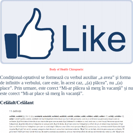
Body of Health Chiropractic
Condiţional-optativul se formează cu verbul auxiliar „a avea” şi forma
de infinitiv a verbului, care este, în acest caz, „(a) plăcea”, nu „(a)
place”. Prin urmare, este corect “Mi-ar plăcea să merg în vacanță” și nu
este corect “Mi-ar place să merg în vacanță”.
Celălalt/Celălant