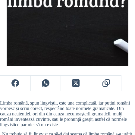
Limba română, spun lingviștii, este una complicată, iar puțini români
vorbesc și scriu corect, respectând toate normele gramaticale. Din
cauza neatenției, ori din din cauza necunoaşterii gramaticii, mulți
români inventează cuvinte, sau le pronunță greșit, astfel că normele
lingvistice par nici să nu existe.
„Nu trebuie să fii lingvist ca să-ţi dai seama că limba română s-a urâţit