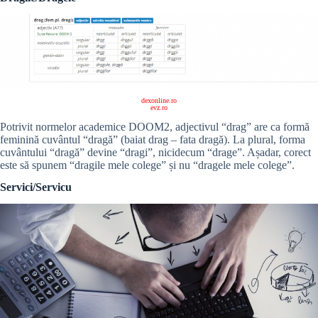
dexonline.ro
evz.ro
Potrivit normelor academice DOOM2, adjectivul “drag” are ca formă
feminină cuvântul “dragă” (baiat drag – fata dragă). La plural, forma
cuvântului “dragă” devine “dragi”, nicidecum “drage”. Așadar, corect
este să spunem “dragile mele colege” și nu “dragele mele colege”.
Servici/Servicu