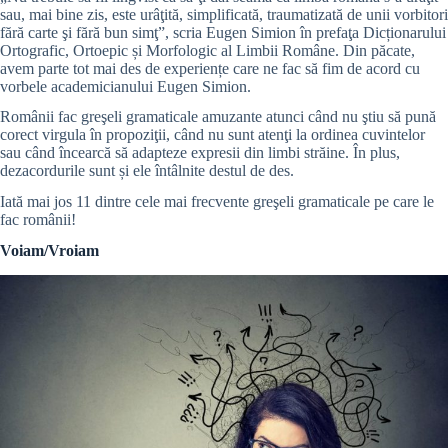
sau, mai bine zis, este urâţită, simplificată, traumatizată de unii vorbitori
fără carte şi fără bun simţ”, scria Eugen Simion în prefaţa Dicționarului
Ortografic, Ortoepic și Morfologic al Limbii Române. Din păcate,
avem parte tot mai des de experiențe care ne fac să fim de acord cu
vorbele academicianului Eugen Simion.
Românii fac greşeli gramaticale amuzante atunci când nu ştiu să pună
corect virgula în propoziţii, când nu sunt atenţi la ordinea cuvintelor
sau când încearcă să adapteze expresii din limbi străine. În plus,
dezacordurile sunt și ele întâlnite destul de des.
Iată mai jos 11 dintre cele mai frecvente greşeli gramaticale pe care le
fac românii!
Voiam/Vroiam