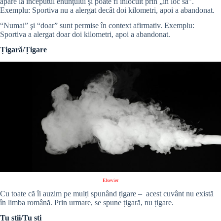
apare la începutul enunţului şi poate fi înlocuit prin „în loc să”.
Exemplu: Sportiva nu a alergat decât doi kilometri, apoi a abandonat.
“Numai” şi “doar” sunt permise în context afirmativ. Exemplu:
Sportiva a alergat doar doi kilometri, apoi a abandonat.
Țigară/Țigare
Elsevier
Cu toate că îi auzim pe mulți spunând țigare – acest cuvânt nu există
în limba română. Prin urmare, se spune țigară, nu țigare.
Tu știi/Tu ști