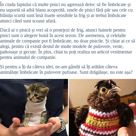
În ciuda faptului că multe pisici nu agreează deloc să fie îmbrăcate și
nu suportă să aibă blana acoperită, rasele de pisici fără păr sau cele cu
blănița scurtă sunt însă foarte sensibile la frig și ar trebui îmbrăcate
atunci când sunt scoase afară.
Dacă ai o pisică și vrei să o protejezi de frig, atunci hainele pentru
pisici sunt o alegere bună în acest sezon. De asemenea, și celelalte
animale de companie pot fi îmbrăcate, nu doar pisicile. Și chiar ai ce să
alegi, pentru că există destul de multe modele de pulovere, veste,
paltonașe și gecuțe. În plus, chiat tu poți realiza un articol vestimentar
pentru animalul de companie.
Și pentru a îți da câteva idei, ne-am gândit să îți arătăm câteva
animăluțe îmbrăcate în pulovere pufoase. Sunt drăgălașe, nu este așa?