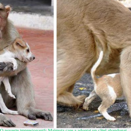
O poveste impresionantă: Maimuța care a adoptat un cățel abandonat