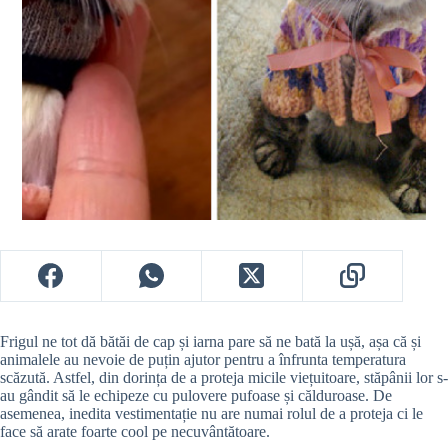
Frigul ne tot dă bătăi de cap și iarna pare să ne bată la ușă, așa că și
animalele au nevoie de puțin ajutor pentru a înfrunta temperatura
scăzută. Astfel, din dorința de a proteja micile viețuitoare, stăpânii lor s-
au gândit să le echipeze cu pulovere pufoase și călduroase. De
asemenea, inedita vestimentație nu are numai rolul de a proteja ci le
face să arate foarte cool pe necuvântătoare.