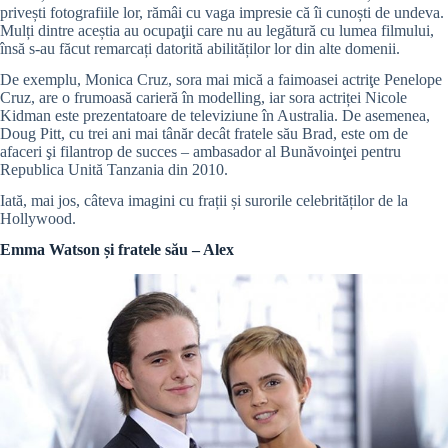
privești fotografiile lor, rămâi cu vaga impresie că îi cunoști de undeva.
Mulți dintre aceștia au ocupaţii care nu au legătură cu lumea filmului,
însă s-au făcut remarcați datorită abilităților lor din alte domenii.
De exemplu, Monica Cruz, sora mai mică a faimoasei actriţe Penelope
Cruz, are o frumoasă carieră în modelling, iar sora actriței Nicole
Kidman este prezentatoare de televiziune în Australia. De asemenea,
Doug Pitt, cu trei ani mai tânăr decât fratele său Brad, este om de
afaceri şi filantrop de succes – ambasador al Bunăvoinţei pentru
Republica Unită Tanzania din 2010.
Iată, mai jos, câteva imagini cu frații și surorile celebrităților de la
Hollywood.
Emma Watson și fratele său – Alex