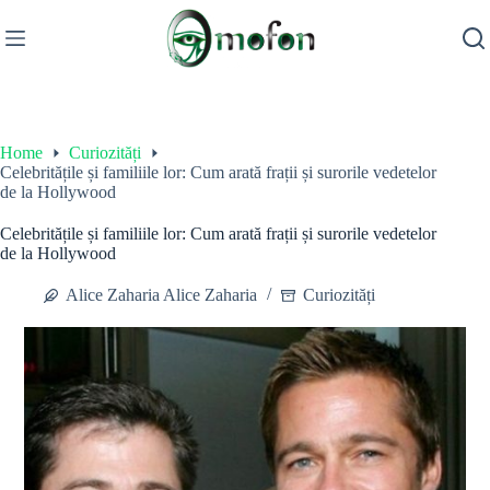
Skip
to
content
Home
Curiozități
Celebritățile și familiile lor: Cum arată frații și surorile vedetelor
de la Hollywood
Celebritățile și familiile lor: Cum arată frații și surorile vedetelor
de la Hollywood
Alice Zaharia Alice Zaharia
Curiozități