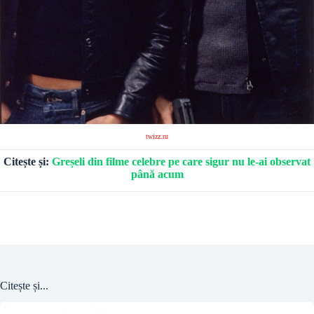
twizz.ru
Citește și:
Greșeli din filme celebre pe care sigur nu le-ai observat
până acum
Citește și...