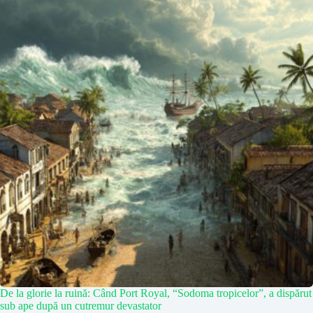
De la glorie la ruină: Când Port Royal, “Sodoma tropicelor”, a dispărut
sub ape după un cutremur devastator