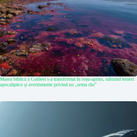
Marea biblică a Galileei s-a transformat în roșu-aprins, stârnind temeri
apocaliptice și avertismente privind un „semn rău”