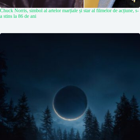
Chuck Norris, simbol al artelor marțiale și star al filmelor de acțiune, s-
a stins la 86 de ani