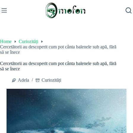
Skip
to
content
Home
Curiozități
Cercetătorii au descoperit cum pot cânta balenele sub apă, fără
să se înece
Cercetătorii au descoperit cum pot cânta balenele sub apă, fără
să se înece
Adela
Curiozități