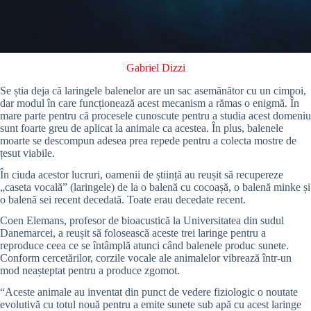
Gabriel Dizzi
Se știa deja că laringele balenelor are un sac asemănător cu un cimpoi,
dar modul în care funcționează acest mecanism a rămas o enigmă. În
mare parte pentru că procesele cunoscute pentru a studia acest domeniu
sunt foarte greu de aplicat la animale ca acestea. În plus, balenele
moarte se descompun adesea prea repede pentru a colecta mostre de
țesut viabile.
În ciuda acestor lucruri, oamenii de știință au reușit să recupereze
„caseta vocală” (laringele) de la o balenă cu cocoașă, o balenă minke și
o balenă sei recent decedată. Toate erau decedate recent.
Coen Elemans, profesor de bioacustică la Universitatea din sudul
Danemarcei, a reușit să folosească aceste trei laringe pentru a
reproduce ceea ce se întâmplă atunci când balenele produc sunete.
Conform cercetărilor, corzile vocale ale animalelor vibrează într-un
mod neașteptat pentru a produce zgomot.
“Aceste animale au inventat din punct de vedere fiziologic o noutate
evolutivă cu totul nouă pentru a emite sunete sub apă cu acest laringe