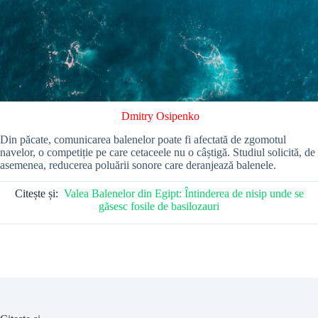
Dmitry Osipenko
Din păcate, comunicarea balenelor poate fi afectată de zgomotul
navelor, o competiție pe care cetaceele nu o câștigă. Studiul solicită, de
asemenea, reducerea poluării sonore care deranjează balenele.
Citește și:
Valea Balenelor din Egipt: Întinderea de nisip unde se
găsesc fosile de basilozauri