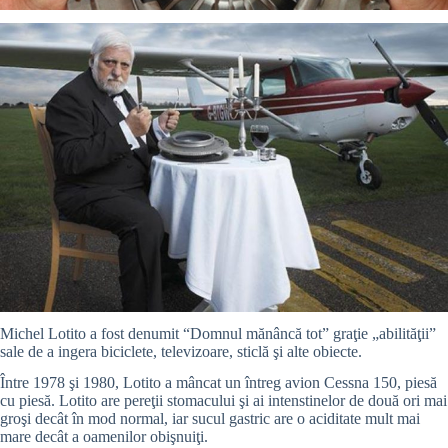
Michel Lotito a fost denumit “Domnul mănâncă tot” graţie „abilităţii”
sale de a ingera biciclete, televizoare, sticlă şi alte obiecte.
Între 1978 şi 1980, Lotito a mâncat un întreg avion Cessna 150, piesă
cu piesă. Lotito are pereţii stomacului şi ai intenstinelor de două ori mai
groşi decât în mod normal, iar sucul gastric are o aciditate mult mai
mare decât a oamenilor obişnuiţi.