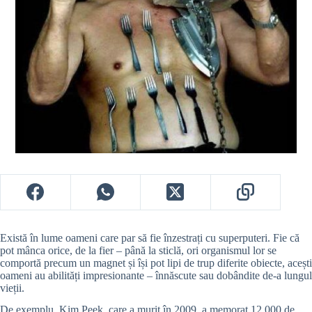
Există în lume oameni care par să fie înzestrați cu superputeri. Fie că
pot mânca orice, de la fier – până la sticlă, ori organismul lor se
comportă precum un magnet și își pot lipi de trup diferite obiecte, acești
oameni au abilități impresionante – înnăscute sau dobândite de-a lungul
vieții.
De exemplu, Kim Peek, care a murit în 2009, a memorat 12.000 de