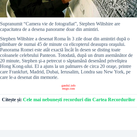
Supranumit “Camera vie de fotografiat”, Stephen Wiltshire are
capacitatea de a desena panorame doar din amintiri.
Stephen Wiltshire a desenat Roma în 3 zile doar din amintiri după o
plimbare de numai 45 de minute cu elicopterul deasupra oraşului.
Panorama Romei este atât exactă încât în desen se disting toate
coloanele celebrului Panteon. Totodată, după un drum asemănător de
20 minute, Stephen şi-a petrecut o săptamână desenând priveliştea
Hong Kong-ului. El a ajuns la un palmares de circa 20 oraşe, printre
care Frankfurt, Madrid, Dubai, Ierusalim, Londra sau New York, pe
care le-a desenat din memorie.
gandul.info
emgn.com
Citește și:
Cele mai nebunești recorduri din Cartea Recordurilor