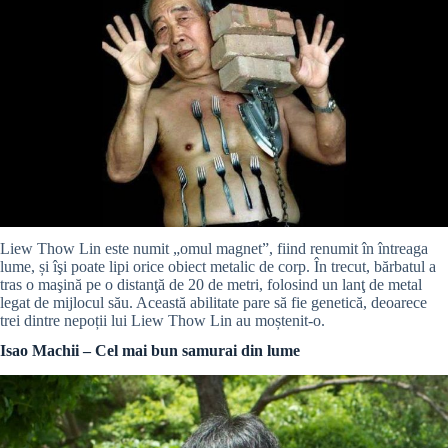
Liew Thow Lin este numit „omul magnet”, fiind renumit în întreaga
lume, și îşi poate lipi orice obiect metalic de corp. În trecut, bărbatul a
tras o maşină pe o distanţă de 20 de metri, folosind un lanţ de metal
legat de mijlocul său. Această abilitate pare să fie genetică, deoarece
trei dintre nepoții lui Liew Thow Lin au moștenit-o.
Isao Machii – Cel mai bun samurai din lume