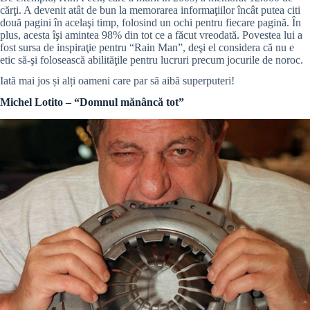
cărţi. A devenit atât de bun la memorarea informaţiilor încât putea citi
două pagini în acelaşi timp, folosind un ochi pentru fiecare pagină. În
plus, acesta îşi amintea 98% din tot ce a făcut vreodată. Povestea lui a
fost sursa de inspiraţie pentru “Rain Man”, deşi el considera că nu e
etic să-şi folosească abilităţile pentru lucruri precum jocurile de noroc.
Iată mai jos și alți oameni care par să aibă superputeri!
Michel Lotito – “Domnul mănâncă tot”