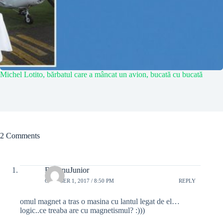
Michel Lotito, bărbatul care a mâncat un avion, bucată cu bucată
2 Comments
BybanuJunior
OCTOBER 1, 2017 / 8:50 PM
REPLY
omul magnet a tras o masina cu lantul legat de el…
logic..ce treaba are cu magnetismul? :)))