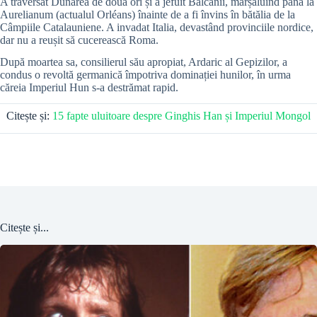
A traversat Dunărea de două ori și a jefuit Balcanii, mărșăluind până la
Aurelianum (actualul Orléans) înainte de a fi învins în bătălia de la
Câmpiile Catalauniene. A invadat Italia, devastând provinciile nordice,
dar nu a reușit să cucerească Roma.
După moartea sa, consilierul său apropiat, Ardaric al Gepizilor, a
condus o revoltă germanică împotriva dominației hunilor, în urma
căreia Imperiul Hun s-a destrămat rapid.
Citește și:
15 fapte uluitoare despre Ginghis Han și Imperiul Mongol
Citește și...