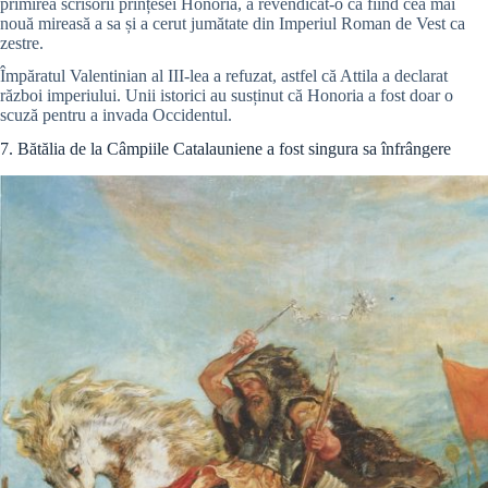
primirea scrisorii prințesei Honoria, a revendicat-o ca fiind cea mai
nouă mireasă a sa și a cerut jumătate din Imperiul Roman de Vest ca
zestre.
Împăratul Valentinian al III-lea a refuzat, astfel că Attila a declarat
război imperiului. Unii istorici au susținut că Honoria a fost doar o
scuză pentru a invada Occidentul.
7. Bătălia de la Câmpiile Catalauniene a fost singura sa înfrângere