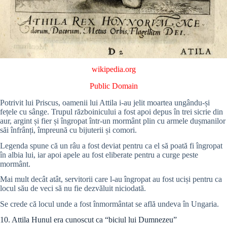
wikipedia.org
Public Domain
Potrivit lui Priscus, oamenii lui Attila i-au jelit moartea ungându-și
fețele cu sânge. Trupul războinicului a fost apoi depus în trei sicrie din
aur, argint și fier și îngropat într-un mormânt plin cu armele dușmanilor
săi înfrânți, împreună cu bijuterii și comori.
Legenda spune că un râu a fost deviat pentru ca el să poată fi îngropat
în albia lui, iar apoi apele au fost eliberate pentru a curge peste
mormânt.
Mai mult decât atât, servitorii care l-au îngropat au fost uciși pentru ca
locul său de veci să nu fie dezvăluit niciodată.
Se crede că locul unde a fost înmormântat se află undeva în Ungaria.
10. Attila Hunul era cunoscut ca “biciul lui Dumnezeu”