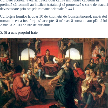
Cu toate acestea, avea să treacă doar câțiva ani pentru ca Attila să
pretindă că romanii au încălcat tratatul și să pornească o serie de atacuri
devastatoare prin orașele romane orientale în 441.
Cu forțele hunilor la doar 30 de kilometri de Constantinopol, împăratul
roman de est a fost forțat să accepte să mărească suma de aur plătită lui
Attila la 2.100 de lire de aur anual.
5. Și-a ucis propriul frate