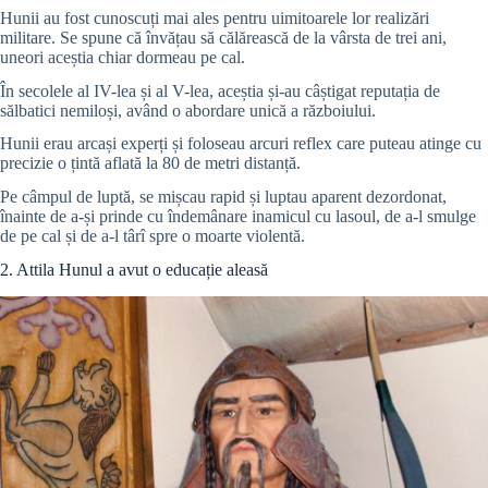
Hunii au fost cunoscuți mai ales pentru uimitoarele lor realizări
militare. Se spune că învățau să călărească de la vârsta de trei ani,
uneori aceștia chiar dormeau pe cal.
În secolele al IV-lea și al V-lea, aceștia și-au câștigat reputația de
sălbatici nemiloși, având o abordare unică a războiului.
Hunii erau arcași experți și foloseau arcuri reflex care puteau atinge cu
precizie o țintă aflată la 80 de metri distanță.
Pe câmpul de luptă, se mișcau rapid și luptau aparent dezordonat,
înainte de a-și prinde cu îndemânare inamicul cu lasoul, de a-l smulge
de pe cal și de a-l târî spre o moarte violentă.
2. Attila Hunul a avut o educație aleasă