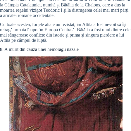
la Câmpia Catalauniei, numită și Bătălia de la Chalons, care a dus la
moartea regelui vizigot Teodoric I și la distrugerea celei mai mari părți
a armatei romane occidentale.
Cu toate acestea, forțele aliate au rezistat, iar Attila a fost nevoit să își
retragă armata înapoi în Europa Centrală. Bătălia a fost unul dintre cele
mai sângeroase conflicte din istorie și prima și singura pierdere a lui
Attila pe câmpul de luptă.
8. A murit din cauza unei hemoragii nazale