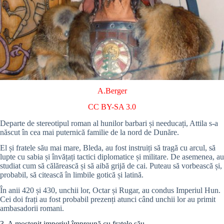
A.Berger
CC BY-SA 3.0
Departe de stereotipul roman al hunilor barbari și needucați, Attila s-a
născut în cea mai puternică familie de la nord de Dunăre.
El și fratele său mai mare, Bleda, au fost instruiți să tragă cu arcul, să
lupte cu sabia și învățați tactici diplomatice și militare. De asemenea, au
studiat cum să călărească și să aibă grijă de cai. Puteau să vorbească și,
probabil, să citească în limbile gotică și latină.
În anii 420 și 430, unchii lor, Octar și Rugar, au condus Imperiul Hun.
Cei doi frați au fost probabil prezenți atunci când unchii lor au primit
ambasadorii romani.
3. A moștenit imperiul împreună cu fratele său