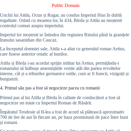
Public Domain
Unchii lui Attila, Octar și Rugar, au condus Imperiul Hun în dublă
regalitate. Odată cu moartea lor, în 434, Bleda și Attila au moștenit
controlul comun asupra imperiului.
Imperiul lor moștenit se întindea din regiunea Rinului până la granițele
Iranului sasanidian din Caucaz.
La începutul domniei sale, Attila s-a aliat cu generalul roman Aetius,
care fusese anterior ostatic al hunilor.
Attila și Bleda i-au acordat sprijin militar lui Aetius, permițându-i
romanului să înăbușe amenințările venite atât din partea revoltelor
interne, cât și a triburilor germanice ostile, cum ar fi francii, vizigoții și
burgunzii.
4. Primul său pas a fost să negocieze pacea cu romanii
Primul pas al lui Atilla și Bleda în calitate de conducători a fost să
negocieze un tratat cu Imperiul Roman de Răsărit.
Împăratul Teodosie al II-lea a fost de acord să plătească aproximativ
700 de lire de aur în fiecare an, pe baza promisiunii de pace între huni
și romani.