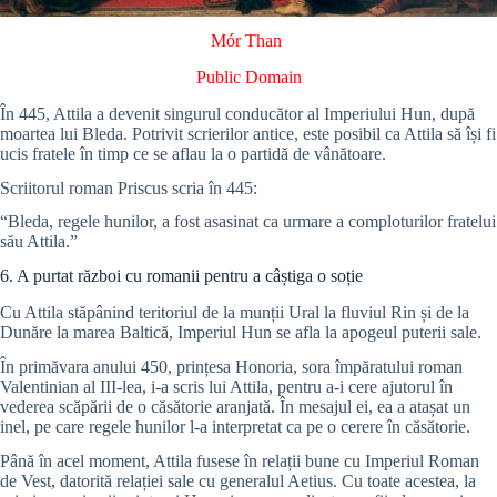
Mór Than
Public Domain
În 445, Attila a devenit singurul conducător al Imperiului Hun, după
moartea lui Bleda. Potrivit scrierilor antice, este posibil ca Attila să își fi
ucis fratele în timp ce se aflau la o partidă de vânătoare.
Scriitorul roman Priscus scria în 445:
“Bleda, regele hunilor, a fost asasinat ca urmare a comploturilor fratelui
său Attila.”
6. A purtat război cu romanii pentru a câștiga o soție
Cu Attila stăpânind teritoriul de la munții Ural la fluviul Rin și de la
Dunăre la marea Baltică, Imperiul Hun se afla la apogeul puterii sale.
În primăvara anului 450, prințesa Honoria, sora împăratului roman
Valentinian al III-lea, i-a scris lui Attila, pentru a-i cere ajutorul în
vederea scăpării de o căsătorie aranjată. În mesajul ei, ea a atașat un
inel, pe care regele hunilor l-a interpretat ca pe o cerere în căsătorie.
Până în acel moment, Attila fusese în relații bune cu Imperiul Roman
de Vest, datorită relației sale cu generalul Aetius. Cu toate acestea, la