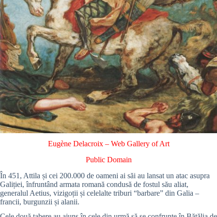
Eugène Delacroix
–
Web Gallery of Art
Public Domain
În 451, Attila și cei 200.000 de oameni ai săi au lansat un atac asupra
Galiției, înfruntând armata romană condusă de fostul său aliat,
generalul Aetius, vizigoții și celelalte triburi “barbare” din Galia –
francii, burgunzii și alanii.
Cele două tabere au ajuns în cele din urmă să se confrunte în Bătălia de