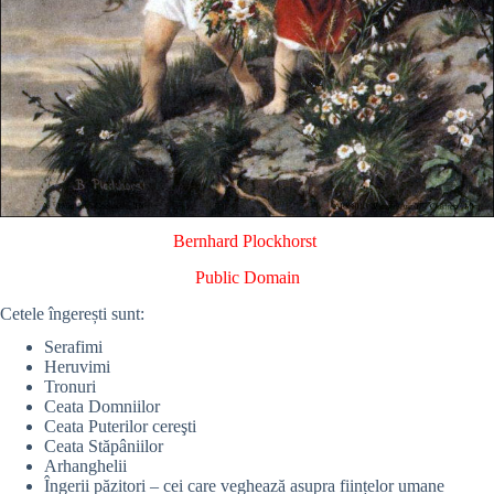
Bernhard Plockhorst
Public Domain
Cetele îngerești sunt:
Serafimi
Heruvimi
Tronuri
Ceata Domniilor
Ceata Puterilor cereşti
Ceata Stăpâniilor
Arhanghelii
Îngerii păzitori – cei care veghează asupra ființelor umane