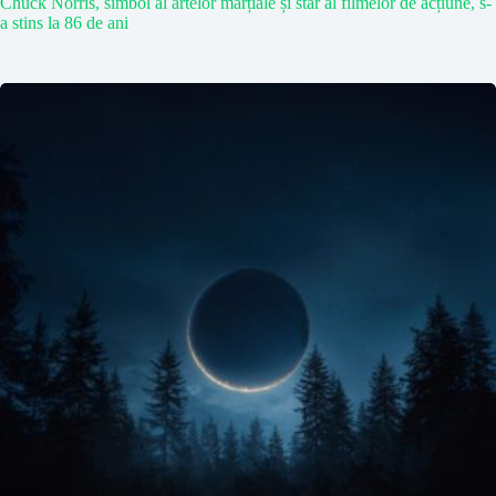
Chuck Norris, simbol al artelor marțiale și star al filmelor de acțiune, s-
a stins la 86 de ani