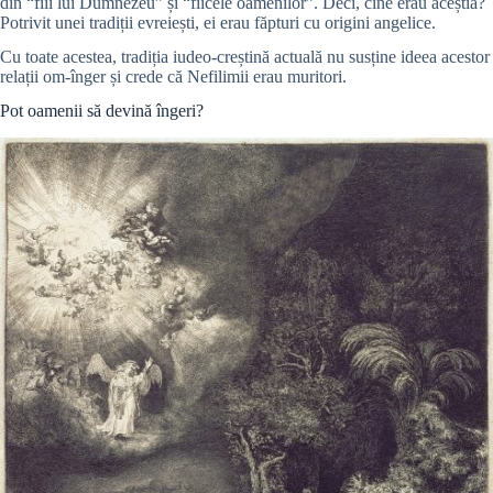
din “fiii lui Dumnezeu” și “fiicele oamenilor”. Deci, cine erau aceștia?
Potrivit unei tradiții evreiești, ei erau făpturi cu origini angelice.
Cu toate acestea, tradiția iudeo-creștină actuală nu susține ideea acestor
relații om-înger și crede că Nefilimii erau muritori.
Pot oamenii să devină îngeri?