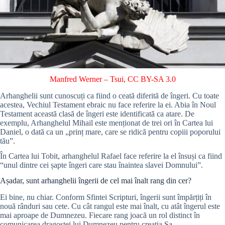
Manfred Werner – Tsui
,
CC BY-SA 3.0
Arhanghelii sunt cunoscuți ca fiind o ceată diferită de îngeri. Cu toate
acestea, Vechiul Testament ebraic nu face referire la ei. Abia în Noul
Testament această clasă de îngeri este identificată ca atare. De
exemplu, Arhanghelul Mihail este menționat de trei ori în Cartea lui
Daniel, o dată ca un „prinț mare, care se ridică pentru copiii poporului
tău”.
În Cartea lui Tobit, arhanghelul Rafael face referire la el însuși ca fiind
“unul dintre cei șapte îngeri care stau înaintea slavei Domnului”.
Așadar, sunt arhanghelii îngerii de cel mai înalt rang din cer?
Ei bine, nu chiar. Conform
Sfintei Scripturi, îngerii sunt împărțiți în
nouă rânduri sau cete.
Cu cât rangul este mai înalt, cu atât îngerul este
mai aproape de Dumnezeu.
Fiecare rang joacă un rol distinct în
comunicarea dragostei lui Dumnezeu pentru creația Sa.