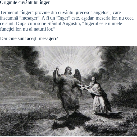
Originile cuvântului înger
Termenul “înger” provine din cuvântul grecesc “angelos”, care
înseamnă “mesager”. A fi un “înger” este, așadar, meseria lor, nu ceea
ce sunt. După cum scrie Sfântul Augustin, “Îngerul este numele
funcției lor, nu al naturii lor.”
Dar cine sunt acești mesageri?