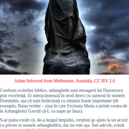
Adam Selwood from Melbourne, Australia
,
CC BY 2.0
Conform scrierilor biblice, arhanghelii sunt mesagerii lui Dumnezeu
prin excelență. Ei interacționează în mod direct cu oamenii în numele
Domnului, așa că sunt însărcinați cu misiuni foarte importante (de
exemplu, Buna vestire – ziua în care Fecioara Maria a primit vestea de
la Arhanghelul Gavriil că-L va naște pe Iisus).
S-ar putea crede că, de-a lungul timpului, creștinii au ajuns la un acord
cu privire la numele arhanghelilor, dar nu este așa. Într-adevăr, există