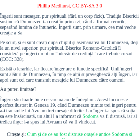
Phillip Medhurst
,
CC BY-SA 3.0
Îngerii sunt mesageri pur spirituali (fără un corp fizic). Tradiția Bisericii
susține că Dumnezeu i-a creat în prima zi, când a format cerurile,
separând lumina de întuneric. Îngerii sunt, prin urmare, cea mai veche
creație a Sa.
Pe scurt, și ei sunt creați după chipul și asemănarea lui Dumnezeu, deși
la un nivel superior, pur spiritual. Biserica Romano-Catolică îi
consideră pe îngeri drept un “adevăr de credință” care trebuie crezut
(CCC: 328).
Există o ierarhie, iar fiecare înger are o funcție specifică. Unii îngeri
sunt alături de Dumnezeu, în timp ce alții supraveghează alți îngeri, iar
apoi sunt cei care transmit mesajele lui Dumnezeu către oameni.
Au puteri limitate?
Îngerii știu foarte bine ce sarcină au de îndeplinit. Acest lucru este
perfect ilustrat în Geneza 19, când Dumnezeu trimite trei îngeri pentru
a-i transmite lui Avraam trei mesaje diferite. Un înger i-a spus că soția
sa este însărcinată, un altul l-a informat că
Sodoma
va fi distrusă, iar al
treilea înger i-a spus lui Avraam că va fi vindecat.
Citește și:
Cum și de ce au fost distruse orașele antice Sodoma și