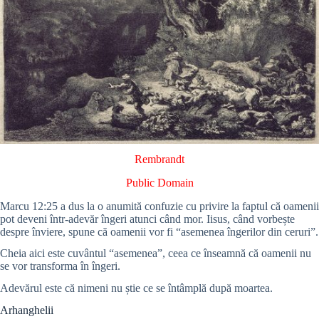
Rembrandt
Public Domain
Marcu 12:25 a dus la o anumită confuzie cu privire la faptul că oamenii
pot deveni într-adevăr îngeri atunci când mor. Iisus, când vorbește
despre înviere, spune că oamenii vor fi “asemenea îngerilor din ceruri”.
Cheia aici este cuvântul “asemenea”, ceea ce înseamnă că oamenii nu
se vor transforma în îngeri.
Adevărul este că nimeni nu știe ce se întâmplă după moartea.
Arhanghelii