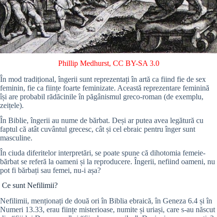
Phillip Medhurst
,
CC BY-SA 3.0
În mod tradițional, îngerii sunt reprezentați în artă ca fiind fie de sex
feminin, fie ca ființe foarte feminizate. Această reprezentare feminină
își are probabil rădăcinile în păgânismul greco-roman (de exemplu,
zeițele).
În Biblie, îngerii au nume de bărbat. Deși ar putea avea legătură cu
faptul că atât cuvântul grecesc, cât și cel ebraic pentru înger sunt
masculine.
În ciuda diferitelor interpretări, se poate spune că dihotomia femeie-
bărbat se referă la oameni și la reproducere. Îngerii, nefiind oameni, nu
pot fi bărbați sau femei, nu-i așa?
Ce sunt Nefilimii?
Nefilimii, menționați de două ori în Biblia ebraică, în Geneza 6.4 și în
Numeri 13.33, erau ființe misterioase, numite și uriași, care s-au născut