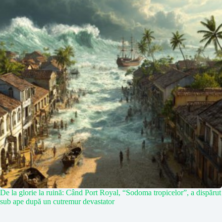
De la glorie la ruină: Când Port Royal, “Sodoma tropicelor”, a dispărut
sub ape după un cutremur devastator