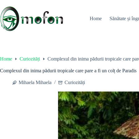
Skip
to
content
Home
Sănătate și îngr
Home
Curiozități
Complexul din inima pădurii tropicale care pare
Complexul din inima pădurii tropicale care pare a fi un colț de Paradis
Mihaela Mihaela
Curiozități