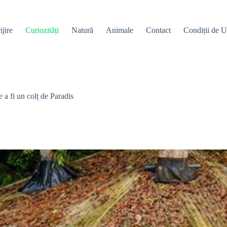
ijire
Curiozități
Natură
Animale
Contact
Condiții de Ut
 a fi un colț de Paradis