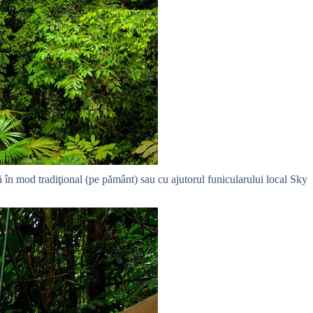
ilă în mod tradiţional (pe pământ) sau cu ajutorul funicularului local Sky