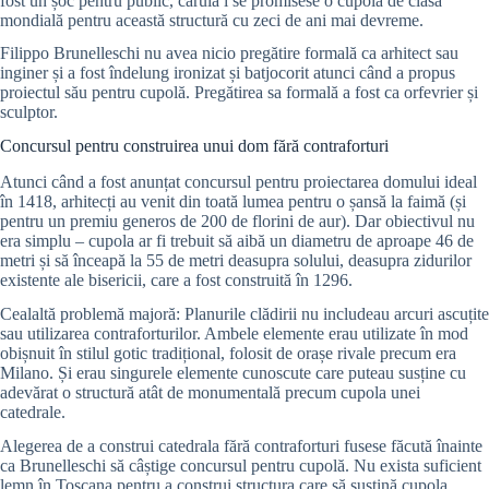
fost un șoc pentru public, căruia i se promisese o cupolă de clasă
mondială pentru această structură cu zeci de ani mai devreme.
Filippo Brunelleschi nu avea nicio pregătire formală ca arhitect sau
inginer și a fost îndelung ironizat și batjocorit atunci când a propus
proiectul său pentru cupolă. Pregătirea sa formală a fost ca orfevrier și
sculptor.
Concursul pentru construirea unui dom fără contraforturi
Atunci când a fost anunțat concursul pentru proiectarea domului ideal
în 1418, arhitecți au venit din toată lumea pentru o șansă la faimă (și
pentru un premiu generos de 200 de florini de aur). Dar obiectivul nu
era simplu – cupola ar fi trebuit să aibă un diametru de aproape 46 de
metri și să înceapă la 55 de metri deasupra solului, deasupra zidurilor
existente ale bisericii, care a fost construită în 1296.
Cealaltă problemă majoră: Planurile clădirii nu includeau arcuri ascuțite
sau utilizarea contraforturilor. Ambele elemente erau utilizate în mod
obișnuit în stilul gotic tradițional, folosit de orașe rivale precum era
Milano. Și erau singurele elemente cunoscute care puteau susține cu
adevărat o structură atât de monumentală precum cupola unei
catedrale.
Alegerea de a construi catedrala fără contraforturi fusese făcută înainte
ca Brunelleschi să câștige concursul pentru cupolă. Nu exista suficient
lemn în Toscana pentru a construi structura care să susțină cupola,