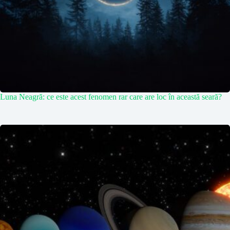
Luna Neagră: ce este acest fenomen rar care are loc în această seară?