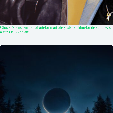
Chuck Norris, simbol al artelor marțiale și star al filmelor de acțiune, s-
a stins la 86 de ani