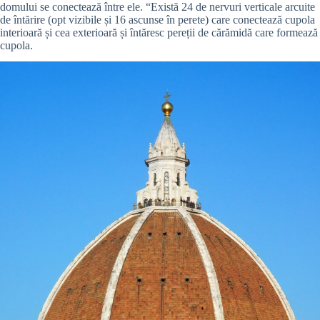
domului se conectează între ele. “Există 24 de nervuri verticale arcuite
de întărire (opt vizibile și 16 ascunse în perete) care conectează cupola
interioară și cea exterioară și întăresc pereții de cărămidă care formează
cupola.