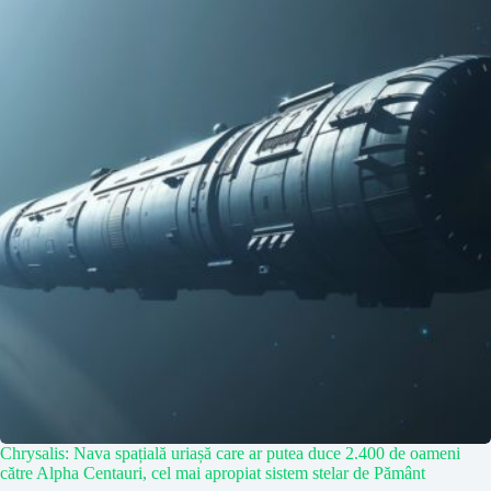
Chrysalis: Nava spațială uriașă care ar putea duce 2.400 de oameni
către Alpha Centauri, cel mai apropiat sistem stelar de Pământ