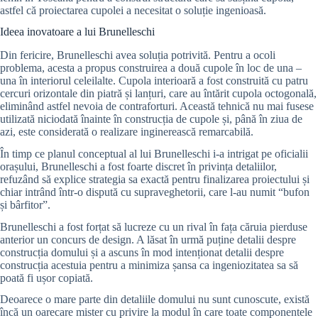
astfel că proiectarea cupolei a necesitat o soluție ingenioasă.
Ideea inovatoare a lui Brunelleschi
Din fericire, Brunelleschi avea soluția potrivită. Pentru a ocoli
problema, acesta a propus construirea a două cupole în loc de una –
una în interiorul celeilalte. Cupola interioară a fost construită cu patru
cercuri orizontale din piatră și lanțuri, care au întărit cupola octogonală,
eliminând astfel nevoia de contraforturi. Această tehnică nu mai fusese
utilizată niciodată înainte în construcția de cupole și, până în ziua de
azi, este considerată o realizare inginerească remarcabilă.
În timp ce planul conceptual al lui Brunelleschi i-a intrigat pe oficialii
orașului, Brunelleschi a fost foarte discret în privința detaliilor,
refuzând să explice strategia sa exactă pentru finalizarea proiectului și
chiar intrând într-o dispută cu supraveghetorii, care l-au numit “bufon
și bârfitor”.
Brunelleschi a fost forțat să lucreze cu un rival în fața căruia pierduse
anterior un concurs de design. A lăsat în urmă puține detalii despre
construcția domului și a ascuns în mod intenționat detalii despre
construcția acestuia pentru a minimiza șansa ca ingeniozitatea sa să
poată fi ușor copiată.
Deoarece o mare parte din detaliile domului nu sunt cunoscute, există
încă un oarecare mister cu privire la modul în care toate componentele