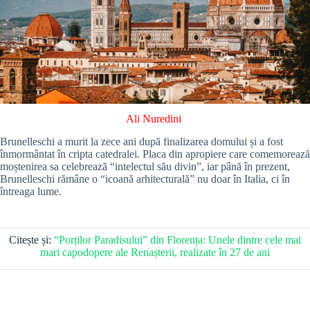
Ali Nuredini
Brunelleschi a murit la zece ani după finalizarea domului și a fost
înmormântat în cripta catedralei. Placa din apropiere care comemorează
moștenirea sa celebrează “intelectul său divin”, iar până în prezent,
Brunelleschi rămâne o “icoană arhitecturală” nu doar în Italia, ci în
întreaga lume.
Citește și:
“Porților Paradisului” din Florența: Unele dintre cele mai
mari capodopere ale Renașterii, realizate în 27 de ani