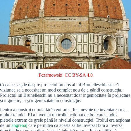
Fczarnowski
CC BY-SA 4.0
Ceea ce se știe despre proiectul prețios al lui Brunelleschi este că
viziunea sa a necesitat un mod complet nou de a gândi construcția.
Proiectul lui Brunelleschi nu a necesitat doar ingeniozitate în proiectare
și inginerie, ci și ingeniozitate în construcție.
Pentru a construi cupola fără centrare a fost nevoie de inventarea mai
multor tehnici. El a inventat un troliu acționat de boi care a adus
pietrele extrem de grele până la nivelul construcției. Troliul era acționat
de un
angrenaj
care permitea ca acesta să fie inversat fără a inversa
direcția de mers a boilor. Această tehnică nu mai fusese utilizată