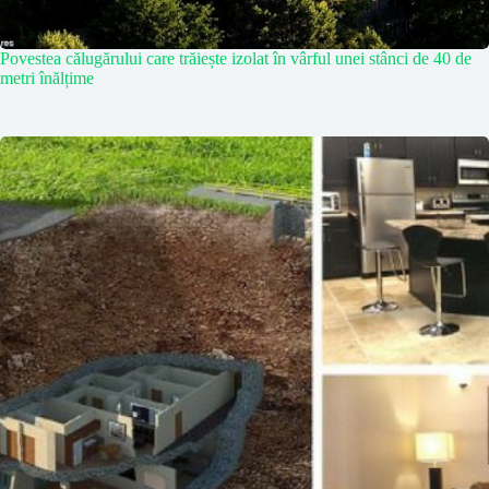
Povestea călugărului care trăiește izolat în vârful unei stânci de 40 de
metri înălțime