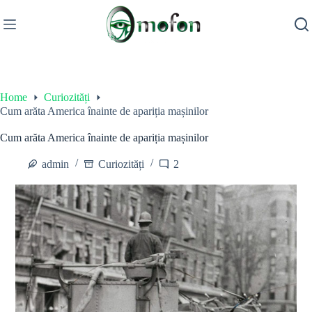
Skip
to
content
Home
Curiozități
Cum arăta America înainte de apariția mașinilor
Cum arăta America înainte de apariția mașinilor
admin
Curiozități
2