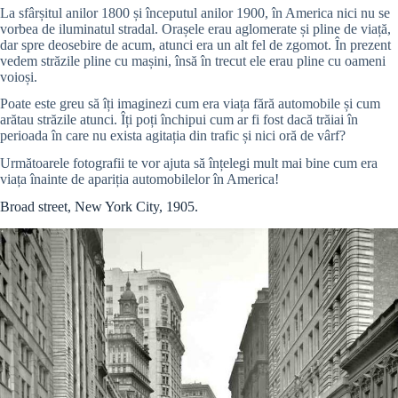
La sfârșitul anilor 1800 și începutul anilor 1900, în America nici nu se
vorbea de iluminatul stradal. Orașele erau aglomerate și pline de viață,
dar spre deosebire de acum, atunci era un alt fel de zgomot. În prezent
vedem străzile pline cu mașini, însă în trecut ele erau pline cu oameni
voioși.
Poate este greu să îți imaginezi cum era viața fără automobile și cum
arătau străzile atunci. Îți poți închipui cum ar fi fost dacă trăiai în
perioada în care nu exista agitația din trafic și nici oră de vârf?
Următoarele fotografii te vor ajuta să înțelegi mult mai bine cum era
viața înainte de apariția automobilelor în America!
Broad street, New York City, 1905.