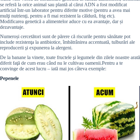
se referă la orice animal sau plantă al cărui ADN a fost modificat
artificial într-un laborator pentru diferite motive (pentru a avea mai
mulţi nutrienţi, pentru a fi mai rezistent la căldură, frig etc).
Modificarea genetică a alimentelor aduce cu ea avantaje, dar și
dezavantaje.
Numeroși cercetători sunt de părere că riscurile pentru sănătate pot
include rezistenţa la antibiotice, îmbătrânirea accentuată, tulburări ale
reproducerii şi expunerea la alergeni.
De la banane la vinete, toate fructele şi legumele din zilele noastre arată
diferit faţă de cum erau când nu le cultivau oamenii.Pentru a te
convinge de acest lucru – iată mai jos câteva exemple:
Pepenele