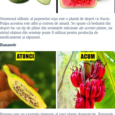
Stramosul sălbatic al pepenelui roşu este o plantă de deşert cu fructe.
Pulpa acesteia este albă și extrem de amară. Se spune că beduinii din
deşert fac un tip de pâine din semințele măcinate ale acestei plante, iar
uleiul obținut din semințe poate fi utilizat pentru producția de
medicamente și săpunuri.
Bananele
Banana este un exemplu timpuriu al unei plante domesticite. Bananele