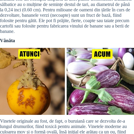
sălbatice au o mulțime de semințe destul de tari, au diametrul de până
la 0,24 inci (0.60 cm). Pentru milioane de oameni din țările în curs de
dezvoltare, bananele verzi (necoapte) sunt un fruct de bază, fiind
folosite pentru gătit. Ele pot fi prăjite, fierte, coapte sau taiate precum
cartofii sau folosite pentru fabricarea vinului de banane sau a berii de
banane.
Vânăta
Vinetele originale au fost, de fapt, o buruiană care se dezvolta de-a
lungul drumurilor, fiind toxică pentru animale. Vinetele moderne au
culoarea mov și o formă ovală, însă inițial ele arătau ca un ou, fiind