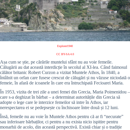
Explorer1940
CC BY-SA 4.0
Așa cum se știe, pe cărările muntelui sfânt nu au voie femeile.
Călugării au dat această interdicție în secolul al XI-lea. Când faimosul
călător britanic Robert Curzon a vizitat Muntele Athos, în 1840, a
întâlnit un orfan care fusese crescut de călugări și nu văzuse niciodată o
femeie, în afară de icoanele în care era întruchipată Fecioarei Maria.
În 1953, vizita de trei zile a unei femei din Grecia, Maria Poimenidou –
care s-a deghizat în bărbat – a determinat autoritățile din Grecia să
adopte o lege care le interzice femeilor să intre în Athos, iar
nerespectarea ei se pedepsește cu închisoare între două și 12 luni.
Însă, femeile nu au voie în Muntele Athos pentru că ar fi “necurate”
sau inferioare bărbaților, ci pentru a nu exista nicio ispitire pentru
monarhii de acolo, din această perspectivă. Există chiar și o tradiție