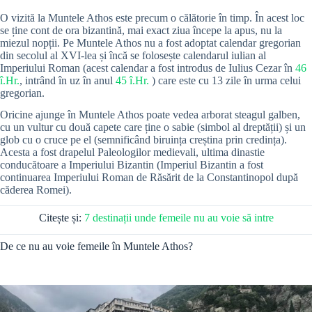
O vizită la Muntele Athos este precum o călătorie în timp. În acest loc
se ține cont de ora bizantină, mai exact ziua începe la apus, nu la
miezul nopții. Pe Muntele Athos nu a fost adoptat calendar gregorian
din secolul al XVI-lea și încă se folosește calendarul iulian al
Imperiului Roman (acest calendar a fost introdus de Iulius Cezar în
46
î.Hr.
, intrând în uz în anul
45 î.Hr.
) care este cu 13 zile în urma celui
gregorian.
Oricine ajunge în Muntele Athos poate vedea arborat steagul galben,
cu un vultur cu două capete care ține o sabie (simbol al dreptății) și un
glob cu o cruce pe el (semnificând biruința creștina prin credința).
Acesta a fost drapelul Paleologilor medievali, ultima dinastie
conducătoare a Imperiului Bizantin (Imperiul Bizantin a fost
continuarea Imperiului Roman de Răsărit de la Constantinopol după
căderea Romei).
Citește și:
7 destinații unde femeile nu au voie să intre
De ce nu au voie femeile în Muntele Athos?