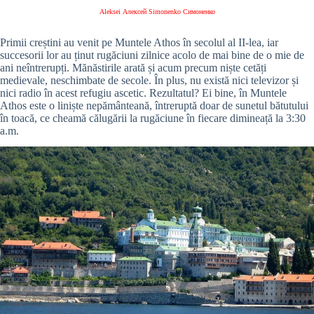
Aleksei Алексей Simonenko Симоненко
Primii creștini au venit pe Muntele Athos în secolul al II-lea, iar
succesorii lor au ținut rugăciuni zilnice acolo de mai bine de o mie de
ani neîntrerupți. Mănăstirile arată și acum precum niște cetăți
medievale, neschimbate de secole. În plus, nu există nici televizor și
nici radio în acest refugiu ascetic. Rezultatul? Ei bine, în Muntele
Athos este o liniște nepământeană, întreruptă doar de sunetul bătutului
în toacă, ce cheamă călugării la rugăciune în fiecare dimineață la 3:30
a.m.