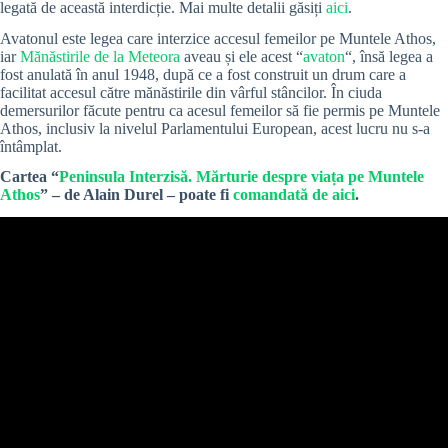
legată de această interdicție. Mai multe detalii găsiți
aici
.
Avatonul este legea care interzice accesul femeilor pe Muntele Athos,
iar
Mănăstirile de la Meteora
aveau și ele acest “
avaton
“, însă legea a
fost anulată în anul 1948, după ce a fost construit un drum care a
facilitat accesul către mănăstirile din vârful stâncilor. În ciuda
demersurilor făcute pentru ca acesul femeilor să fie permis pe Muntele
Athos, inclusiv la nivelul Parlamentului European, acest lucru nu s-a
întâmplat.
Cartea “
Peninsula Interzisă. Mărturie despre viața pe Muntele
Athos
” – de Alain Durel – poate fi
comandată de aici
.