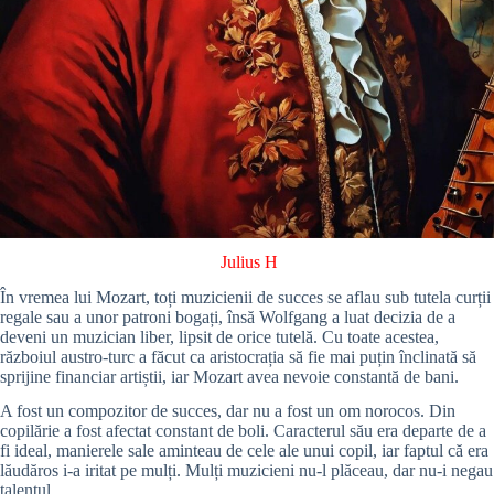
Julius H
În vremea lui Mozart, toți muzicienii de succes se aflau sub tutela curții
regale sau a unor patroni bogați, însă Wolfgang a luat decizia de a
deveni un muzician liber, lipsit de orice tutelă. Cu toate acestea,
războiul austro-turc a făcut ca aristocrația să fie mai puțin înclinată să
sprijine financiar artiștii, iar Mozart avea nevoie constantă de bani.
A fost un compozitor de succes, dar nu a fost un om norocos. Din
copilărie a fost afectat constant de boli. Caracterul său era departe de a
fi ideal, manierele sale aminteau de cele ale unui copil, iar faptul că era
lăudăros i-a iritat pe mulți. Mulți muzicieni nu-l plăceau, dar nu-i negau
talentul.