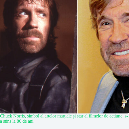
Chuck Norris, simbol al artelor marțiale și star al filmelor de acțiune, s-
a stins la 86 de ani