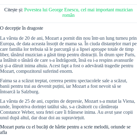
Citește și:
Povestea lui George Enescu, cel mai important muzician
român
O decepție în dragoste
La vârsta de 20 de ani, Mozart a pornit din nou într-un lung turneu prin
Europa, de data aceasta însoțit de mama sa. În ciuda distanțelor mari pe
care familia lor trebuia să le parcurgă și a lipsei aproape totale de timp
liber, tânărul muzician a găsit timp pentru distracții. În drum spre Paris,
a întâlnit o tânără de care s-a îndrăgostit, însă ea i-a respins avansurile
și și-a dăruit inima altuia. Acest fapt a fost o adevărată tragedie pentru
Mozart, compozitorul suferind enorm.
Faima sa a scăzut treptat, cererea pentru spectacolele sale a scăzut,
banii pentru trai au devenit puțini, iar Mozart a fost nevoit să se
întoarcă la Salzburg.
La vârsta de 25 de ani, cuprins de depresie, Mozart s-a mutat la Viena,
unde, împotriva dorinței tatălui său, s-a căsătorit cu cântăreața
Constance Weber, sora fetei care îi frânsese inima. Au avut șase copii
unul după altul, dar doar doi au supraviețuit.
Mozart purta cu el bucăți de hârtie pentru a scrie melodii, oriunde se
afla