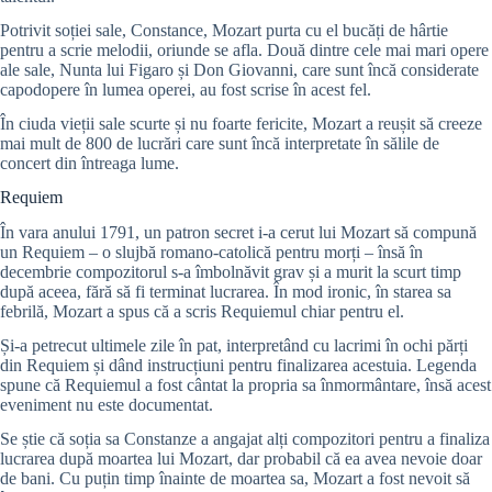
Potrivit soției sale, Constance, Mozart purta cu el bucăți de hârtie
pentru a scrie melodii, oriunde se afla. Două dintre cele mai mari opere
ale sale, Nunta lui Figaro și Don Giovanni, care sunt încă considerate
capodopere în lumea operei, au fost scrise în acest fel.
În ciuda vieții sale scurte și nu foarte fericite, Mozart a reușit să creeze
mai mult de 800 de lucrări care sunt încă interpretate în sălile de
concert din întreaga lume.
Requiem
În vara anului 1791, un patron secret i-a cerut lui Mozart să compună
un Requiem – o slujbă romano-catolică pentru morți – însă în
decembrie compozitorul s-a îmbolnăvit grav și a murit la scurt timp
după aceea, fără să fi terminat lucrarea. În mod ironic, în starea sa
febrilă, Mozart a spus că a scris Requiemul chiar pentru el.
Și-a petrecut ultimele zile în pat, interpretând cu lacrimi în ochi părți
din Requiem și dând instrucțiuni pentru finalizarea acestuia. Legenda
spune că Requiemul a fost cântat la propria sa înmormântare, însă acest
eveniment nu este documentat.
Se știe că soția sa Constanze a angajat alți compozitori pentru a finaliza
lucrarea după moartea lui Mozart, dar probabil că ea avea nevoie doar
de bani. Cu puțin timp înainte de moartea sa, Mozart a fost nevoit să