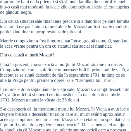
împrumute bani de la prieteni și să-și mute familia din centrul Vienei
într-o casă mai modestă, în acele zile compozitorul scria că era cuprins
de gânduri negre.
Din cauza situației sale financiare precare și a datoriilor pe care familia
le acumulase până atunci, funeraliile lui Mozart au fost foarte modeste,
participând doar un grup restrâns de prieteni.
Marele compozitor a fost înmormântat într-o groapă comună, standard
la acea vreme pentru un om cu statutul său social și financiar.
Din ce cauză a murit Mozart?
Până în prezent, cauza exactă a morții lui Mozart rămâne un mister.
Compozitorul, care a suferit de numeroase boli în primii ani de viață, a
început să se simtă deosebit de rău în septembrie 1791, în timp ce se
afla la Praga pentru premiera operei sale “Clemența lui Titus”.
În ultimele două săptămâni ale vieții sale, Mozart s-a simțit deosebit de
rău, a făcut febră și uneori era inconștient. În data de 5 decembrie
1791, Mozart a murit la vârsta de 35 de ani.
S-a descoperit că, în momentul morții lui Mozart, în Viena a avut loc o
creștere bruscă a deceselor tinerilor care au murit având aproximativ
aceleași simptome precum a avut Mozart. Cercetătorii au speculat că ar
fi putut fi vorba de o epidemie necunoscută. De asemenea, ei au ajuns
la concluzia că Mozart a avut o infecție streptococică care a provocat