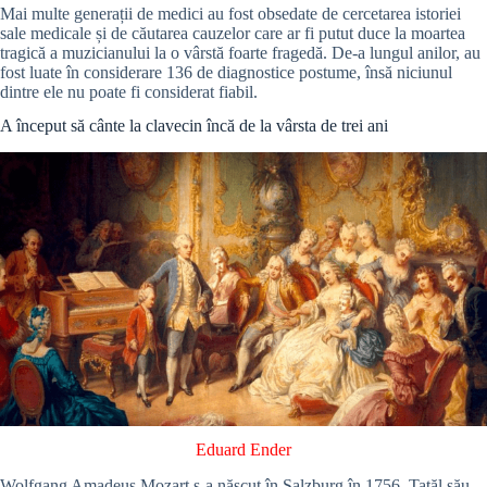
Mai multe generații de medici au fost obsedate de cercetarea istoriei
sale medicale și de căutarea cauzelor care ar fi putut duce la moartea
tragică a muzicianului la o vârstă foarte fragedă. De-a lungul anilor, au
fost luate în considerare 136 de diagnostice postume, însă niciunul
dintre ele nu poate fi considerat fiabil.
A început să cânte la clavecin încă de la vârsta de trei ani
Eduard Ender
Wolfgang Amadeus Mozart s-a născut în Salzburg în 1756. Tatăl său