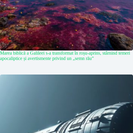
Marea biblică a Galileei s-a transformat în roșu-aprins, stârnind temeri
apocaliptice și avertismente privind un „semn rău”