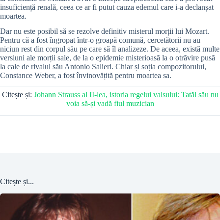
insuficiență renală, ceea ce ar fi putut cauza edemul care i-a declanșat
moartea.
Dar nu este posibil să se rezolve definitiv misterul morții lui Mozart.
Pentru că a fost îngropat într-o groapă comună, cercetătorii nu au
niciun rest din corpul său pe care să îl analizeze. De aceea, există multe
versiuni ale morții sale, de la o epidemie misterioasă la o otrăvire pusă
la cale de rivalul său Antonio Salieri. Chiar și soția compozitorului,
Constance Weber, a fost învinovățită pentru moartea sa.
Citește și:
Johann Strauss al II-lea, istoria regelui valsului: Tatăl său nu
voia să-și vadă fiul muzician
Citește și...