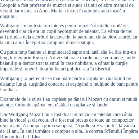
Leopold a fost profesor de muzică și autor al unui celebru manual de
vioară, iar mama sa Anna Maria a lucrat în administrația locală a
orașului.
Wolfgang a manifestat un interes pentru muzică încă din copilărie,
devenind clar că era un copil neobișnuit de talentat. La vârsta de trei
ani prindea deja acorduri la clavecin, la patru ani cânta piese scurte, iar
la cinci ani a început să compună muzică singur.
Cu puțin timp înainte să împlinească șapte ani, tatăl său l-a dus într-un
lung turneu prin Europa. Au vizitat toate marile orașe europene, unde
băiatul și-a demonstrat talentul în case nobiliare, a cântat la curțile
imperiale și, uneori, doar în locuri publice sau în biserică.
Wolfgang și-a petrecut cea mai mare parte a copilăriei călătorind pe
distanțe lungi, susținând concerte și câștigând o mulțime de bani pentru
familia sa.
Doamnele de la curte l-au copleșit pe tânărul Mozart cu daruri și multă
atenție. Oriunde apărea, era răsfățat cu aplauze și laude.
Dar Wolfgang Mozart nu a fost doar un muzician talentat care cânta
bine la vioară și clavecin, el a fost mai presus de toate un compozitor
remarcabil. A compus prima sa operă, “Apollo și Hyacinth”, la vârsta
de 11 ani. În anul următor a compus o alta, la cererea Sfântului Împărat
Roman Iosif al II-lea.