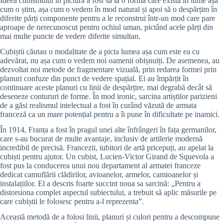
Ideea cubismului în pictură a fost să ia o formă care există în lume așa
cum o știm, așa cum o vedem în mod natural și apoi să o despărțim în
diferite părți componente pentru a le reconstrui într-un mod care pare
aproape de nerecunoscut pentru ochiul uman, pictând acele părți din
mai multe puncte de vedere diferite simultan.
Cubiștii căutau o modalitate de a picta lumea așa cum este ea cu
adevărat, nu așa cum o vedem noi oamenii obișnuiți. De asemenea, au
dezvoltat noi metode de fragmentare vizuală, prin redarea formei prin
planuri confuze din punct de vedere spațial. Ei au împărțit în
continuare aceste planuri cu linii de despărțire, mai degrabă decât să
deseneze contururi de forme. În mod ironic, sarcina artiștilor parizieni
de a găsi realismul intelectual a fost în curând văzută de armata
franceză ca un mare potențial pentru a îi pune în dificultate pe inamici.
În 1914, Franța a fost în pragul unei alte înfrângeri în fața germanilor,
care s-au bucurat de multe avantaje, inclusiv de artilerie modernă
incredibil de precisă. Francezii, iubitori de artă pricepuți, au apelat la
cubiști pentru ajutor. Un cubist, Lucien-Victor Girand de Squevola a
fost pus la conducerea unui nou departament al armatei franceze
dedicat camuflării clădirilor, avioanelor, armelor, camioanelor și
instalațiilor. El a descris foarte succint noua sa sarcină: „Pentru a
distorsiona complet aspectul subiectului, a trebuit să aplic măsurile pe
care cubiștii le folosesc pentru a-l reprezenta”.
Această metodă de a folosi linii, planuri și culori pentru a descompune