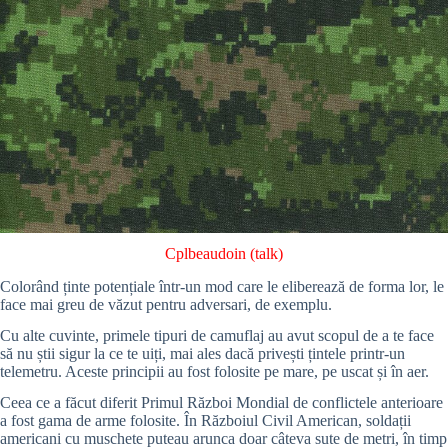
Cplbeaudoin
(
talk
)
Colorând ținte potențiale într-un mod care le eliberează de forma lor, le
face mai greu de văzut pentru adversari, de exemplu.
Cu alte cuvinte, primele tipuri de camuflaj au avut scopul de a te face
să nu știi sigur la ce te uiți, mai ales dacă privești țintele printr-un
telemetru. Aceste principii au fost folosite pe mare, pe uscat și în aer.
Ceea ce a făcut diferit Primul Război Mondial de conflictele anterioare
a fost gama de arme folosite. În Războiul Civil American, soldații
americani cu muschete puteau arunca doar câteva sute de metri, în timp