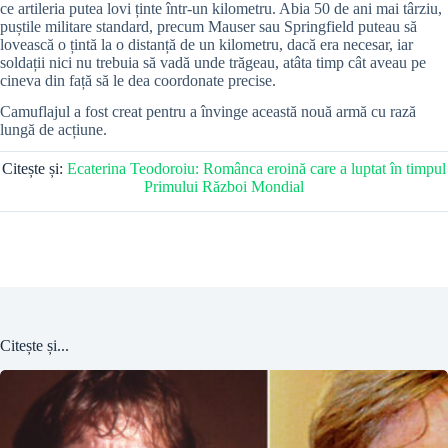
ce artileria putea lovi ținte într-un kilometru. Abia 50 de ani mai târziu,
puștile militare standard, precum Mauser sau Springfield puteau să
lovească o țintă la o distanță de un kilometru, dacă era necesar, iar
soldații nici nu trebuia să vadă unde trăgeau, atâta timp cât aveau pe
cineva din față să le dea coordonate precise.
Camuflajul a fost creat pentru a învinge această nouă armă cu rază
lungă de acțiune.
Citește și:
Ecaterina Teodoroiu: Românca eroină care a luptat în timpul
Primului Război Mondial
Citește și...