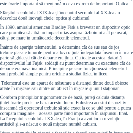
este foarte important să menționăm ceva extrem de important: Optica.
Sfârșitul secolului al XIX-lea și începutul secolului al XX-lea au
dezvoltat două inovații cheie: optica și cubismul.
În 1890, amiralul american Bradley Fisk a brevetat un dispozitiv optic
care promitea să aibă un impact uriaș asupra războiului atât pe uscat,
cât și pe mare în următoarele decenii: telemetrul.
Înainte de apariția telemetrului, a determina cât de sus sau de jos
trebuie plasate tunurile pentru a lovi o țintă îndepărtată însemna în mare
parte să ghicești cât de departe era ținta. Cu toate acestea, datorită
dispozitivului lui Fajsk, soldații au putut determina cu exactitate cât de
departe era nava inamică. Principiile pe care funcționează telemetrul
sunt probabil simple pentru oricine a studiat fizica în liceu.
Telemetrul este un aparat de măsurare a distanţei dintre două obiecte
aflate în mişcare sau dintre un obiect în mişcare şi unul staţionar.
Conform principiilor trigonometrice de bază, puteți calcula distanța
țintei foarte precis pe baza acestui lucru. F
olosirea acestui dispozitiv
înseamnă că operatorul trebuie să știe exact la ce se uită pentru a putea
compara imaginile – această parte fiind importantă în răspunsul final.
L
a începutul secolului al XX-lea, în Franța a avut loc o revoluție
artistică și s-a născut o nouă mișcare numită cubism.