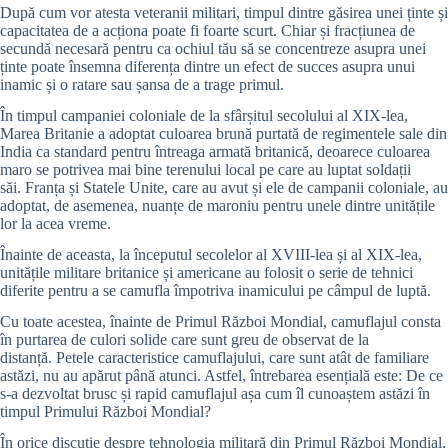
După cum vor atesta veteranii militari, timpul dintre găsirea unei ținte și
capacitatea de a acționa poate fi foarte scurt. Chiar și fracțiunea de
secundă necesară pentru ca ochiul tău să se concentreze asupra unei
ținte poate însemna diferența dintre un efect de succes asupra unui
inamic și o ratare sau șansa de a trage primul.
În timpul campaniei coloniale de la sfârșitul secolului al XIX-lea,
Marea Britanie a adoptat culoarea brună purtată de regimentele sale din
India ca standard pentru întreaga armată britanică, deoarece culoarea
maro se potrivea mai bine terenului local pe care au luptat soldații
săi. Franța și Statele Unite, care au avut și ele de campanii coloniale, au
adoptat, de asemenea, nuanțe de maroniu pentru unele dintre unitățile
lor la acea vreme.
Înainte de aceasta, la începutul secolelor al XVIII-lea și al XIX-lea,
unitățile militare britanice și americane au folosit o serie de tehnici
diferite pentru a se camufla împotriva inamicului pe câmpul de luptă.
Cu toate acestea, înainte de Primul Război Mondial, camuflajul consta
în purtarea de culori solide care sunt greu de observat de la
distanță. Petele caracteristice camuflajului, care sunt atât de familiare
astăzi, nu au apărut până atunci. Astfel, întrebarea esențială este: De ce
s-a dezvoltat brusc și rapid camuflajul așa cum îl cunoaștem astăzi în
timpul Primului Război Mondial?
În orice discuție despre tehnologia militară din Primul Război Mondial,