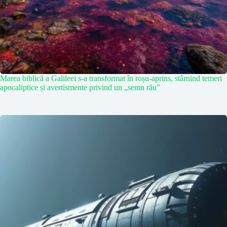
Marea biblică a Galileei s-a transformat în roșu-aprins, stârnind temeri
apocaliptice și avertismente privind un „semn rău”