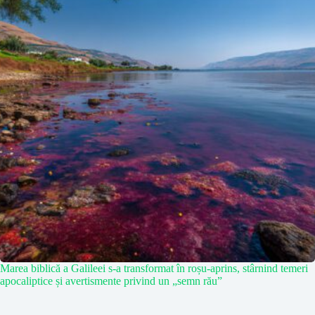
Marea biblică a Galileei s-a transformat în roșu-aprins, stârnind temeri
apocaliptice și avertismente privind un „semn rău”