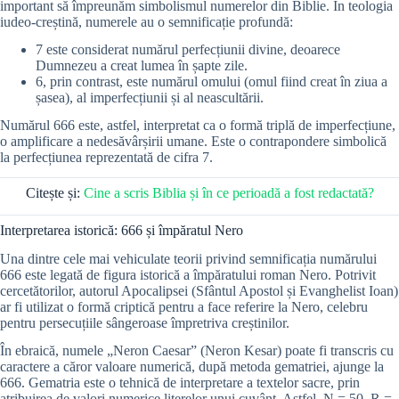
important să împreunăm simbolismul numerelor din Biblie. În teologia
iudeo-creștină, numerele au o semnificație profundă:
7 este considerat numărul perfecțiunii divine, deoarece
Dumnezeu a creat lumea în șapte zile.
6, prin contrast, este numărul omului (omul fiind creat în ziua a
șasea), al imperfecțiunii și al neascultării.
Numărul 666 este, astfel, interpretat ca o formă triplă de imperfecțiune,
o amplificare a nedesăvârșirii umane. Este o contrapondere simbolică
la perfecțiunea reprezentată de cifra 7.
Citește și:
Cine a scris Biblia și în ce perioadă a fost redactată?
Interpretarea istorică: 666 și împăratul Nero
Una dintre cele mai vehiculate teorii privind semnificația numărului
666 este legată de figura istorică a împăratului roman Nero. Potrivit
cercetătorilor, autorul Apocalipsei (Sfântul Apostol și Evanghelist Ioan)
ar fi utilizat o formă criptică pentru a face referire la Nero, celebru
pentru persecuțiile sângeroase împretriva creștinilor.
În ebraică, numele „Neron Caesar” (Neron Kesar) poate fi transcris cu
caractere a căror valoare numerică, după metoda gematriei, ajunge la
666. Gematria este o tehnică de interpretare a textelor sacre, prin
atribuirea de valori numerice literelor unui cuvânt. Astfel, N = 50, R =