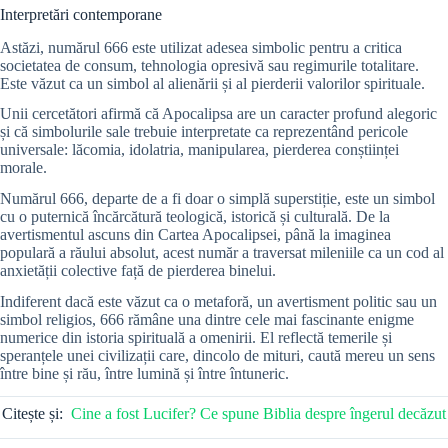
Interpretări contemporane
Astăzi, numărul 666 este utilizat adesea simbolic pentru a critica
societatea de consum, tehnologia opresivă sau regimurile totalitare.
Este văzut ca un simbol al alienării și al pierderii valorilor spirituale.
Unii cercetători afirmă că Apocalipsa are un caracter profund alegoric
și că simbolurile sale trebuie interpretate ca reprezentând pericole
universale: lăcomia, idolatria, manipularea, pierderea conștiinței
morale.
Numărul 666, departe de a fi doar o simplă superstiție, este un simbol
cu o puternică încărcătură teologică, istorică și culturală. De la
avertismentul ascuns din Cartea Apocalipsei, până la imaginea
populară a răului absolut, acest număr a traversat mileniile ca un cod al
anxietății colective față de pierderea binelui.
Indiferent dacă este văzut ca o metaforă, un avertisment politic sau un
simbol religios, 666 rămâne una dintre cele mai fascinante enigme
numerice din istoria spirituală a omenirii. El reflectă temerile și
speranțele unei civilizații care, dincolo de mituri, caută mereu un sens
între bine și rău, între lumină și între întuneric.
Citește și:
Cine a fost Lucifer? Ce spune Biblia despre îngerul decăzut