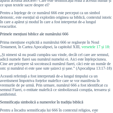
apărut această asociere? Care este semnificația reală a acestui număr și
ce spun textele sacre despre el?
Pentru a înțelege de ce numărul 666 este perceput ca un simbol
demonic, este esențial să explorăm originea sa biblică, contextul istoric
în care a apărut și modul în care a fost interpretat de-a lungul
veacurilor.
Primele mențiuni biblice ale numărului 666
Prima mențiune explicită a numărului 666 se regăsește în Noul
Testament, în Cartea Apocalipsei, la capitolul XIII,
versetele 17 și 18
:
„Și nimeni să nu poată cumpăra sau vinde, decât cel care are semnul,
adică numele fiarei sau numărul numelui ei. Aici este înțelepciunea.
Cine are pricepere să socotească numărul fiarei, căci este un număr de
om: și numărul ei este șase sute șaizeci și șase.” (Apocalipsa 13:17-18)
Această referință a fost interpretată de-a lungul timpului ca un
avertisment împotriva forțelor malefice care se vor manifesta în
vremurile de pe urmă. Prin urmare, numărul 666 a fost identificat cu
semnul Fiarei, o entitate malefică ce simbolizează corupția, teroarea și
antihristul.
Semnificația simbolică a numerelor în tradiția biblică
Pentru a încadra semnificația lui 666 în contextul religios, este