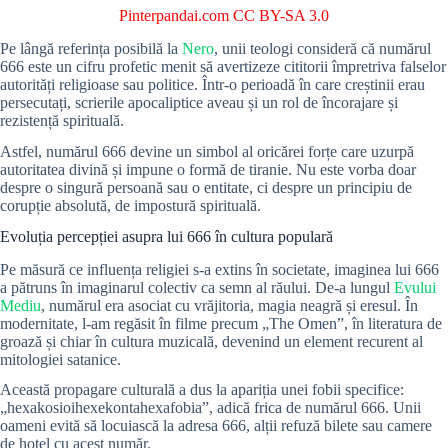
Pinterpandai.com
CC BY-SA 3.0
Pe lângă referința posibilă la
Nero
, unii teologi consideră că numărul
666 este un cifru profetic menit să avertizeze cititorii împretriva falselor
autorități religioase sau politice. Într-o perioadă în care creștinii erau
persecutați, scrierile apocaliptice aveau și un rol de încorajare și
rezistență spirituală.
Astfel, numărul 666 devine un simbol al oricărei forțe care uzurpă
autoritatea divină și impune o formă de tiranie. Nu este vorba doar
despre o singură persoană sau o entitate, ci despre un principiu de
corupție absolută, de impostură spirituală.
Evoluția percepției asupra lui 666 în cultura populară
Pe măsură ce influența religiei s-a extins în societate, imaginea lui 666
a pătruns în imaginarul colectiv ca semn al răului. De-a lungul
Evului
Mediu
, numărul era asociat cu vrăjitoria, magia neagră și eresul. În
modernitate, l-am regăsit în filme precum „The Omen”, în literatura de
groază și chiar în cultura muzicală, devenind un element recurent al
mitologiei satanice.
Această propagare culturală a dus la apariția unei fobii specifice:
„hexakosioihexekontahexafobia”, adică frica de numărul 666. Unii
oameni evită să locuiască la adresa 666, alții refuză bilete sau camere
de hotel cu acest număr.