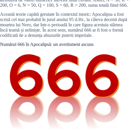
200, O = 6, N = 50, Q = 100, S = 60, R = 200, suma totală fiind 666.
Această teorie capătă greutate în contextul istoric: Apocalipsa a fost
scrisă cel mai probabil în jurul anului 95 d.Hr., la câteva decenii după
moartea lui Nero, dar într-o perioadă în care figura acestuia stârnea
încă teamă și neliniște. În acest sens, numărul 666 ar fi fost o formă
codificată de a denunța abuzurile puterii imperiale.
Numărul 666 în Apocalipsă: un avertisment ascuns