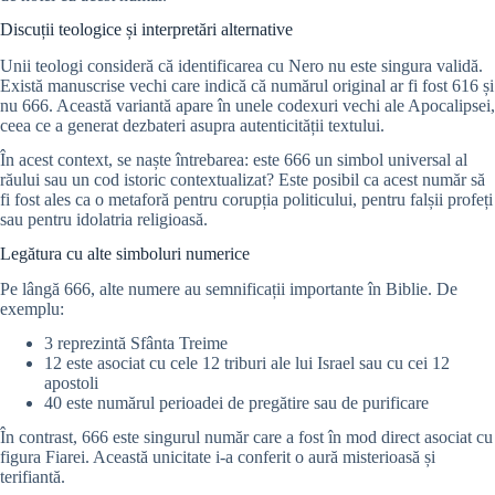
Discuții teologice și interpretări alternative
Unii teologi consideră că identificarea cu Nero nu este singura validă.
Există manuscrise vechi care indică că numărul original ar fi fost 616 și
nu 666. Această variantă apare în unele codexuri vechi ale Apocalipsei,
ceea ce a generat dezbateri asupra autenticității textului.
În acest context, se naște întrebarea: este 666 un simbol universal al
răului sau un cod istoric contextualizat? Este posibil ca acest număr să
fi fost ales ca o metaforă pentru corupția politicului, pentru falșii profeți
sau pentru idolatria religioasă.
Legătura cu alte simboluri numerice
Pe lângă 666, alte numere au semnificații importante în Biblie. De
exemplu:
3 reprezintă Sfânta Treime
12 este asociat cu cele 12 triburi ale lui Israel sau cu cei 12
apostoli
40 este numărul perioadei de pregătire sau de purificare
În contrast, 666 este singurul număr care a fost în mod direct asociat cu
figura Fiarei. Această unicitate i-a conferit o aură misterioasă și
terifiantă.