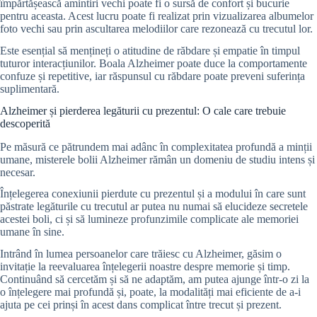
împărtășească amintiri vechi poate fi o sursă de confort și bucurie
pentru aceasta. Acest lucru poate fi realizat prin vizualizarea albumelor
foto vechi sau prin ascultarea melodiilor care rezonează cu trecutul lor.
Este esențial să mențineți o atitudine de răbdare și empatie în timpul
tuturor interacțiunilor. Boala Alzheimer poate duce la comportamente
confuze și repetitive, iar răspunsul cu răbdare poate preveni suferința
suplimentară.
Alzheimer și pierderea legăturii cu prezentul: O cale care trebuie
descoperită
Pe măsură ce pătrundem mai adânc în complexitatea profundă a minții
umane, misterele bolii Alzheimer rămân un domeniu de studiu intens și
necesar.
Înțelegerea conexiunii pierdute cu prezentul și a modului în care sunt
păstrate legăturile cu trecutul ar putea nu numai să elucideze secretele
acestei boli, ci și să lumineze profunzimile complicate ale memoriei
umane în sine.
Intrând în lumea persoanelor care trăiesc cu Alzheimer, găsim o
invitație la reevaluarea înțelegerii noastre despre memorie și timp.
Continuând să cercetăm și să ne adaptăm, am putea ajunge într-o zi la
o înțelegere mai profundă și, poate, la modalități mai eficiente de a-i
ajuta pe cei prinși în acest dans complicat între trecut și prezent.