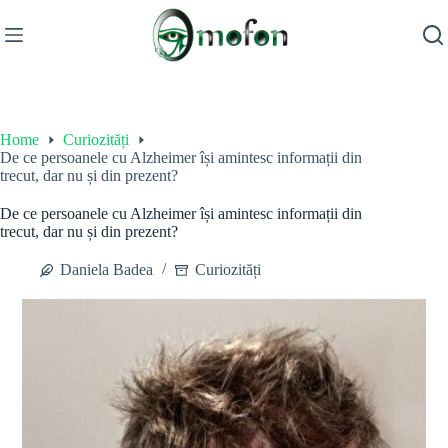
Skip
to
content
Home
Curiozități
De ce persoanele cu Alzheimer își amintesc informații din
trecut, dar nu și din prezent?
De ce persoanele cu Alzheimer își amintesc informații din
trecut, dar nu și din prezent?
Daniela Badea
Curiozități