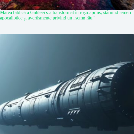
Marea biblică a Galileei s-a transformat în roșu-aprins, stârnind temeri
apocaliptice și avertismente privind un „semn rău”