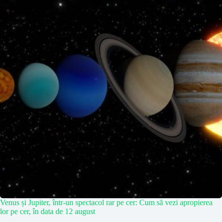
Venus și Jupiter, într-un spectacol rar pe cer: Cum să vezi apropierea
lor pe cer, în data de 12 august