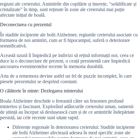
regiuni ale creierului. Amintirile din copilărie și tinerețe, “solidificate și
cristalizate” în timp, sunt reținute în zone ale creierului mai puțin
afectate inițial de boală.
Deconectarea cu prezentul
În stadiile incipiente ale bolii Alzheimer, regiunile creierului asociate cu
formarea de noi amintiri, cum ar fi hipocampul, suferă o deteriorare
semnificativă.
Această uzură îi împiedică pe indivizi să rețină informații noi, ceea ce
duce la o deconectare de prezent, o ceață persistentă care împiedică
ancorarea evenimentelor recente în memoria durabilă.
Arta de a rememora devine astfel un fel de puzzle incomplet, în care
piesele prezentului se desprind constant.
O călătorie în minte: Dezlegarea misterului
Boala Alzheimer deschide o fereastră către un fenomen profund
misterios și fascinant. Explorând adâncurile creierului uman, oamenii
de știință au început să deslușească cum și de ce amintirile îndepărtate
persistă, iar cele recente sunt uitate rapid.
Diferențe regionale în deteriorarea creierului: Stadiile incipiente
ale bolii Alzheimer afectează adesea în mod specific zone ale