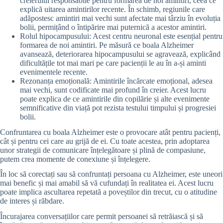
creierului responsabile pentru formarea de noi amintiri, ceea ce
explică uitarea amintirilor recente. În schimb, regiunile care
adăpostesc amintiri mai vechi sunt afectate mai târziu în evoluția
bolii, permițând o întipărire mai puternică a acestor amintiri.
Rolul hipocampusului: Acest centru neuronal este esențial pentru
formarea de noi amintiri. Pe măsură ce boala Alzheimer
avansează, deteriorarea hipocampusului se agravează, explicând
dificultățile tot mai mari pe care pacienții le au în a-și aminti
evenimentele recente.
Rezonanța emoțională: Amintirile încărcate emoțional, adesea
mai vechi, sunt codificate mai profund în creier. Acest lucru
poate explica de ce amintirile din copilărie și alte evenimente
semnificative din viață pot rezista testului timpului și progresiei
bolii.
Confruntarea cu boala Alzheimer este o provocare atât pentru pacienți,
cât și pentru cei care au grijă de ei. Cu toate acestea, prin adoptarea
unor strategii de comunicare înțelegătoare și plină de compasiune,
putem crea momente de conexiune și înțelegere.
În loc să corectați sau să confruntați persoana cu Alzheimer, este uneori
mai benefic și mai amabil să vă cufundați în realitatea ei. Acest lucru
poate implica ascultarea repetată a poveștilor din trecut, cu o atitudine
de interes și răbdare.
Încurajarea conversațiilor care permit persoanei să retrăiască și să