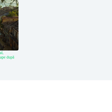
al,
 ape după