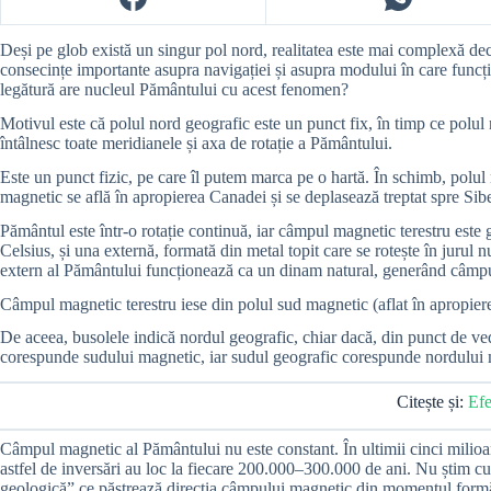
Deși pe glob există un singur pol nord, realitatea este mai complexă decâ
consecințe importante asupra navigației și asupra modului în care funcți
legătură are nucleul Pământului cu acest fenomen?
Motivul este că polul nord geografic este un punct fix, în timp ce polul
întâlnesc toate meridianele și axa de rotație a Pământului.
Este un punct fizic, pe care îl putem marca pe o hartă. În schimb, polul 
magnetic se află în apropierea Canadei și se deplasează treptat spre Sib
Pământul este într-o rotație continuă, iar câmpul magnetic terestru est
Celsius, și una externă, formată din metal topit care se rotește în jurul
extern al Pământului funcționează ca un dinam natural, generând câmpu
Câmpul magnetic terestru iese din polul sud magnetic (aflat în apropierea
De aceea, busolele indică nordul geografic, chiar dacă, din punct de vede
corespunde sudului magnetic, iar sudul geografic corespunde nordului 
Citește și:
Efe
Câmpul magnetic al Pământului nu este constant. În ultimii cinci milioan
astfel de inversări au loc la fiecare 200.000–300.000 de ani. Nu știm cu 
geologică” ce păstrează direcția câmpului magnetic din momentul formăr