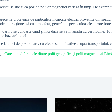
ersat, se știe și că poziția polilor magnetici variază în timp. De exempl
ece ne protejează de particulele încărcate electric provenite din spațiu,
nde interacționează cu atmosfera, generând spectaculoasele aurore boreal
r, dar nu se cunoaște când și nici dacă se va întâmpla cu certitudine. T
 se bazează pe el.
e la erori de poziționare, cu efecte semnificative asupra transportului, c
 și:
Care sunt diferențele dintre polii geografici și polii magnetici ai Păm