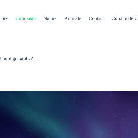
ijire
Curiozități
Natură
Animale
Contact
Condiții de Ut
l nord geografic?