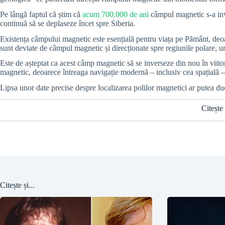
Pe lângă faptul că știm că
acum 700.000 de ani
câmpul magnetic s-a inv
continuă să se deplaseze încet spre Siberia.
Existența câmpului magnetic este esențială pentru viața pe Pământ, deoar
sunt deviate de câmpul magnetic și direcționate spre regiunile polare, u
Este de așteptat ca acest câmp magnetic să se inverseze din nou în viito
magnetic, deoarece întreaga navigație modernă – inclusiv cea spațială –
Lipsa unor date precise despre localizarea polilor magnetici ar putea duc
Citește
Citește și...