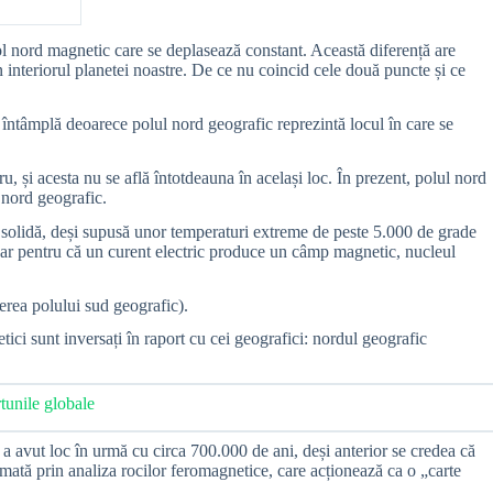
pol nord magnetic care se deplasează constant. Această diferență are
 interiorul planetei noastre. De ce nu coincid cele două puncte și ce
 întâmplă deoarece polul nord geografic reprezintă locul în care se
u, și acesta nu se află întotdeauna în același loc. În prezent, polul nord
 nord geografic.
, solidă, deși supusă unor temperaturi extreme de peste 5.000 de grade
i. Iar pentru că un curent electric produce un câmp magnetic, nucleul
erea polului sud geografic).
ici sunt inversați în raport cu cei geografici: nordul geografic
rtunile globale
a avut loc în urmă cu circa 700.000 de ani, deși anterior se credea că
rmată prin analiza rocilor feromagnetice, care acționează ca o „carte