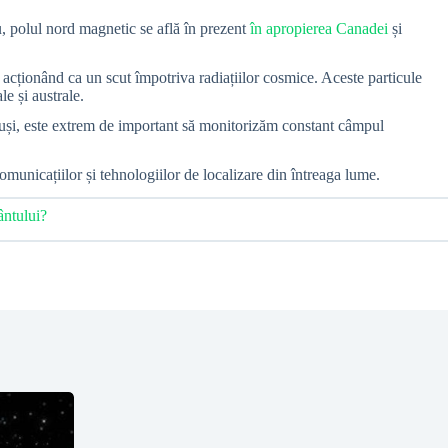
u, polul nord magnetic se află în prezent
în apropierea Canadei
și
 acționând ca un scut împotriva radiațiilor cosmice. Aceste particule
e și australe.
otuși, este extrem de important să monitorizăm constant câmpul
omunicațiilor și tehnologiilor de localizare din întreaga lume.
ântului?