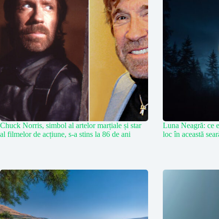
Chuck Norris, simbol al artelor marțiale și star
Luna Neagră: ce e
al filmelor de acțiune, s-a stins la 86 de ani
loc în această sea