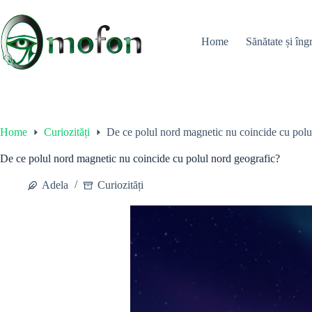
Skip
to
content
Home
Sănătate și îngr
Home
Curiozități
De ce polul nord magnetic nu coincide cu polu
De ce polul nord magnetic nu coincide cu polul nord geografic?
Adela
Curiozități