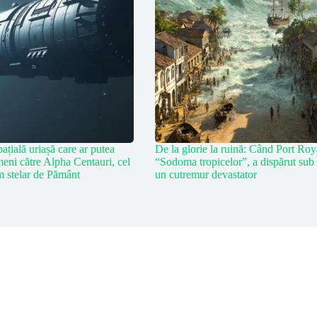
ațială uriașă care ar putea
De la glorie la ruină: Când Port Roy
eni către Alpha Centauri, cel
“Sodoma tropicelor”, a dispărut sub
m stelar de Pământ
un cutremur devastator