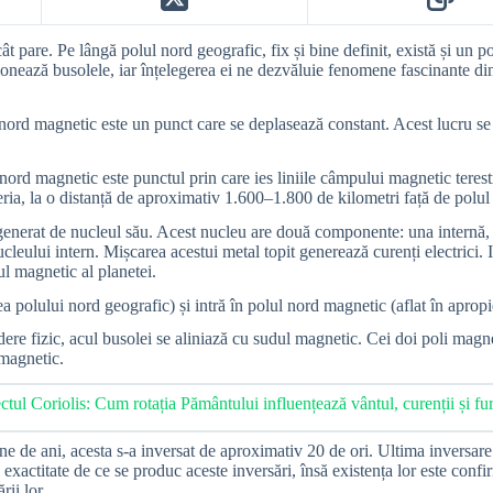
t pare. Pe lângă polul nord geografic, fix și bine definit, există și un 
onează busolele, iar înțelegerea ei ne dezvăluie fenomene fascinante din
 nord magnetic este un punct care se deplasează constant. Acest lucru se
nord magnetic este punctul prin care ies liniile câmpului magnetic terestr
eria, la o distanță de aproximativ 1.600–1.800 de kilometri față de polul
e generat de nucleul său. Acest nucleu are două componente: una internă
 nucleului intern. Mișcarea acestui metal topit generează curenți electric
l magnetic al planetei.
 polului nord geografic) și intră în polul nord magnetic (aflat în apropi
re fizic, acul busolei se aliniază cu sudul magnetic. Cei doi poli magnet
magnetic.
ctul Coriolis: Cum rotația Pământului influențează vântul, curenții și fu
e de ani, acesta s-a inversat de aproximativ 20 de ori. Ultima inversare 
exactitate de ce se produc aceste inversări, însă existența lor este confi
ii lor.