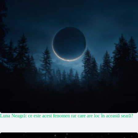
Luna Neagră: ce este acest fenomen rar care are loc în această seară?