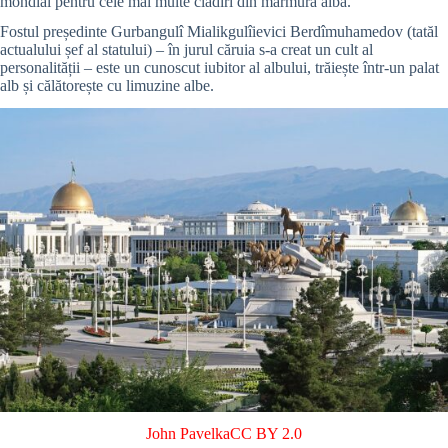
mondial pentru cele mai multe clădiri din marmură albă.
Fostul președinte Gurbangulî Mialikgulîievici Berdîmuhamedov (tatăl
actualului șef al statului) – în jurul căruia s-a creat un cult al
personalității – este un cunoscut iubitor al albului, trăiește într-un palat
alb și călătorește cu limuzine albe.
John Pavelka
CC BY 2.0