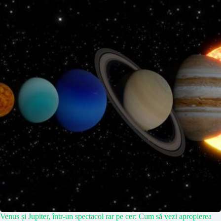
Venus și Jupiter, într-un spectacol rar pe cer: Cum să vezi apropierea