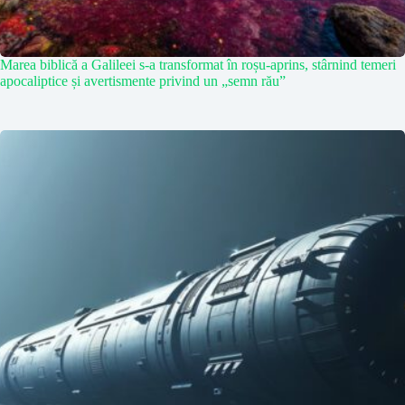
Marea biblică a Galileei s-a transformat în roșu-aprins, stârnind temeri
apocaliptice și avertismente privind un „semn rău”