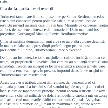
state.
Ce a dus la apariția acestei restricții
Turkmenistanul, care îl are ca președinte pe Serdar Berdîmuhamedov,
este o țară cunoscută pentru politicile sale dure și pentru lista de
restricții privind mașinile care intră în țară. Mașinile cu caroserie neagră
au fost, de asemenea, interzise din ianuarie 2018, în mandatul fostului
președinte, Gurbangulî Mialikgulîievici Berdîmuhamedov.
Chiar și mașinile demnitarilor sunt albe sau au o altă culoare deschisă.
În toate celelalte state, președinții preferă negru pentru mașinile
prezidențiale. Ei bine, Turkmenistanul face o excepție.
De fapt, au fost interzise toate mașinile de culoare închisă, nu doar cele
negre, iar proprietarii autovehiculelor care nu au o nuanță deschisă sunt
amendați. Treptat, au început să fie date amenzi și pentru jantele, care
erau, de asemenea, negre. În prezent, importul de astfel de mașini în
Turkmenistan este restricționat.
Acest lucru este atribuit climei din regiune, dar oamenii cred că
antipatia personală a fostului șef al statului față de negru și alte culori
închise este de fapt motivul principal pentru această restricție. De altfel,
guvernul a cheltuit miliarde de dolari remodelând capitala într-un „oraș
alb” acoperind toate marile clădiri cu marmură. Capitala Ashgabat,
cunoscută sub numele de „Orașul de marmură albă”, deține recordul