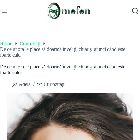
Skip
to
content
Home
Curiozități
De ce unora le place să doarmă înveliți, chiar și atunci când este
foarte cald
De ce unora le place să doarmă înveliți, chiar și atunci când este
foarte cald
Adela
Curiozități