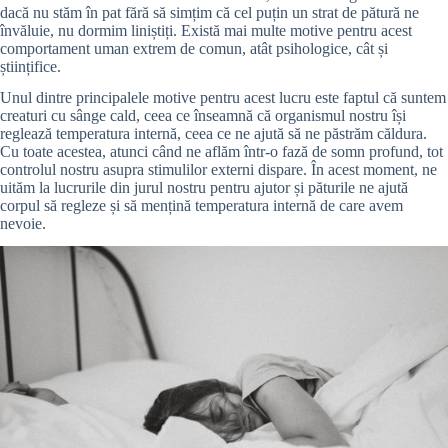
dacă nu stăm în pat fără să simțim că cel puțin un strat de pătură ne
învăluie, nu dormim liniștiți. Există mai multe motive pentru acest
comportament uman extrem de comun, atât psihologice, cât și
științifice.
Unul dintre principalele motive pentru acest lucru este faptul că suntem
creaturi cu sânge cald, ceea ce înseamnă că organismul nostru își
reglează temperatura internă, ceea ce ne ajută să ne păstrăm căldura.
Cu toate acestea, atunci când ne aflăm într-o fază de somn profund, tot
controlul nostru asupra stimulilor externi dispare. În acest moment, ne
uităm la lucrurile din jurul nostru pentru ajutor și păturile ne ajută
corpul să regleze și să mențină temperatura internă de care avem
nevoie.