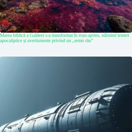
Marea biblică a Galileei s-a transformat în roșu-aprins, stârnind temeri
apocaliptice și avertismente privind un „semn rău”