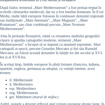
După Isidor, termenul „Mare Mediterraneum” a fost preluat treptat în
scrierile cărturarilor medievali, dar nu a fost imediat dominant. În Evul
Mediu, multe hărți europene foloseau în continuare denumiri regionale
sau tradiționale: „Mare Internum”, „Mare Magnum”, „Mare
Romanum”, sau chiar combinații precum „Mare Nostrum
Mediterraneum”.
Abia în perioada Renașterii, odată cu renașterea studiului geografiei
clasice și apariția cartografiei moderne, termenul „Mare
Mediterraneum” a început să se impună ca standard toponimic. Mari
cartografi ai epocii, precum Gerardus Mercator și fiul său Rumold
Mercator, au folosit această denumire în hărțile lor din secolul al XVI-
lea și al XVII-lea.
În același timp, limbile europene în plină formare (franceza, italiana,
spaniola, engleza, germana) au adoptat, cu variații minime, acest
termen:
fr. Méditerranée
it. Mediterraneo
esp. Mediterráneo
eng. Mediterranean
ger. Mittelmeer (
marul de mijloc
)
Astfel, numele a devenit reflexul unei viziuni europene despre lume, în