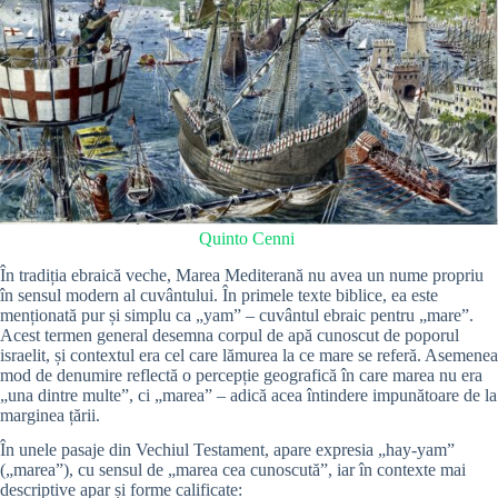
Quinto Cenni
În tradiția ebraică veche, Marea Mediterană nu avea un nume propriu
în sensul modern al cuvântului. În primele texte biblice, ea este
menționată pur și simplu ca „yam” – cuvântul ebraic pentru „mare”.
Acest termen general desemna corpul de apă cunoscut de poporul
israelit, și contextul era cel care lămurea la ce mare se referă. Asemenea
mod de denumire reflectă o percepție geografică în care marea nu era
„una dintre multe”, ci „marea” – adică acea întindere impunătoare de la
marginea țării.
În unele pasaje din Vechiul Testament, apare expresia „hay-yam”
(„marea”), cu sensul de „marea cea cunoscută”, iar în contexte mai
descriptive apar și forme calificate: