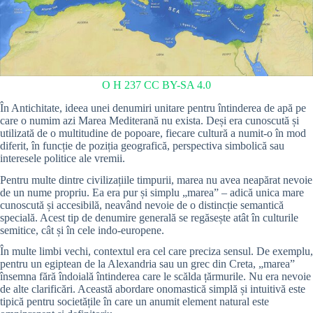
O H 237
CC BY-SA 4.0
În Antichitate, ideea unei denumiri unitare pentru întinderea de apă pe
care o numim azi Marea Mediterană nu exista. Deși era cunoscută și
utilizată de o multitudine de popoare, fiecare cultură a numit-o în mod
diferit, în funcție de poziția geografică, perspectiva simbolică sau
interesele politice ale vremii.
Pentru multe dintre civilizațiile timpurii, marea nu avea neapărat nevoie
de un nume propriu. Ea era pur și simplu „marea” – adică unica mare
cunoscută și accesibilă, neavând nevoie de o distincție semantică
specială. Acest tip de denumire generală se regăsește atât în culturile
semitice, cât și în cele indo-europene.
În multe limbi vechi, contextul era cel care preciza sensul. De exemplu,
pentru un egiptean de la Alexandria sau un grec din Creta, „marea”
însemna fără îndoială întinderea care le scălda țărmurile. Nu era nevoie
de alte clarificări. Această abordare onomastică simplă și intuitivă este
tipică pentru societățile în care un anumit element natural este