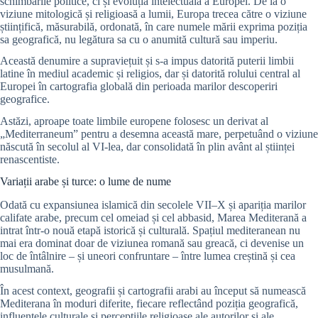
schimbările politice, ci și evoluția intelectuală a Europei. De la o
viziune mitologică și religioasă a lumii, Europa trecea către o viziune
științifică, măsurabilă, ordonată, în care numele mării exprima poziția
sa geografică, nu legătura sa cu o anumită cultură sau imperiu.
Această denumire a supraviețuit și s-a impus datorită puterii limbii
latine în mediul academic și religios, dar și datorită rolului central al
Europei în cartografia globală din perioada marilor descoperiri
geografice.
Astăzi, aproape toate limbile europene folosesc un derivat al
„Mediterraneum” pentru a desemna această mare, perpetuând o viziune
născută în secolul al VI-lea, dar consolidată în plin avânt al științei
renascentiste.
Variații arabe și turce: o lume de nume
Odată cu expansiunea islamică din secolele VII–X și apariția marilor
califate arabe, precum cel omeiad și cel abbasid, Marea Mediterană a
intrat într-o nouă etapă istorică și culturală. Spațiul mediteranean nu
mai era dominat doar de viziunea romană sau greacă, ci devenise un
loc de întâlnire – și uneori confruntare – între lumea creștină și cea
musulmană.
În acest context, geografii și cartografii arabi au început să numească
Mediterana în moduri diferite, fiecare reflectând poziția geografică,
influențele culturale și percepțiile religioase ale autorilor și ale