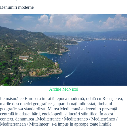
Denumiri moderne
Archie McNicol
Pe măsură ce Europa a intrat în epoca modernă, odată cu Renașterea,
marile descoperiri geografice și apariția națiunilor-stat, limbajul
geografic s-a standardizat. Marea Mediterană a devenit o prezență
centrală în atlase, hărți, enciclopedii și lucrări științifice. În acest
context, denumirea „Mediterranée / Mediterraneo / Mediterráneo /
Mediterranean / Mittelmeer” s-a impus în aproape toate limbile