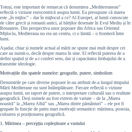
Totuși, este important de remarcat că denumirea „Mediterranean”
reflectă o viziune eurocentrică asupra lumii. Ea presupune că marea
este „în mijloc” – dar în mijlocul a ce? Al Europei, al lumii cunoscute
de către grecii și romanii antici, al hărților desenate în Evul Mediu și în
Renaștere. Din perspectiva unor popoare din Africa sau Orientul
Mijlociu, Mediterana nu era un centru, ci o limită – o frontieră între
lumi.
Așadar, chiar și numele actual al mării ne spune mai mult despre cei
care au numit-o, decât despre marea în sine. El reflectă puterea de a
defini spațiul și de a-i conferi sens, dar și capacitatea limbajului de a
transmite ideologie.
Motivațiile din spatele numelor: geografie, putere, simbolism
Denumirile pe care diverse popoare le-au atribuit de-a lungul timpului
Mării Mediterane nu sunt întâmplătoare. Fiecare reflectă o viziune
asupra lumii, un raport de putere, o interpretare culturală sau o realitate
geografică. Deși numele au fost extrem de variate – de la „Marea
noastră” la „Marea Albă” sau „Marea dintre pământuri” – ele pot fi
grupate în funcție de patru mari motivații semantice: mărimea, posesia,
culoarea și poziționarea geografică.
1. Mărimea – percepția copleșitoare a vastului