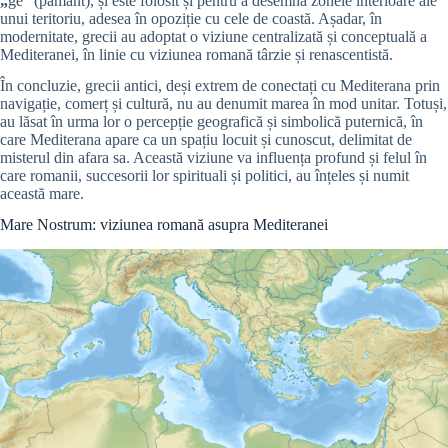
„
ge” (pământ), și este folosit și pentru a desemna zonele interioare ale
unui teritoriu, adesea în opoziție cu cele de coastă. Așadar, în
modernitate, grecii au adoptat o viziune centralizată și conceptuală a
Mediteranei, în linie cu viziunea romană târzie și renascentistă.
În concluzie, grecii antici, deși extrem de conectați cu Mediterana prin
navigație, comerț și cultură, nu au denumit marea în mod unitar. Totuși,
au lăsat în urma lor o percepție geografică și simbolică puternică, în
care Mediterana apare ca un spațiu locuit și cunoscut, delimitat de
misterul din afara sa. Această viziune va influența profund și felul în
care romanii, succesorii lor spirituali și politici, au înțeles și numit
această mare.
Mare Nostrum: viziunea romană asupra Mediteranei