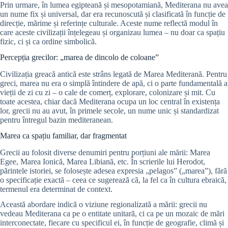
Prin urmare, în lumea egipteană și mesopotamiană, Mediterana nu avea
un nume fix și universal, dar era recunoscută și clasificată în funcție de
direcție, mărime și referințe culturale. Aceste nume reflectă modul în
care aceste civilizații înțelegeau și organizau lumea – nu doar ca spațiu
fizic, ci și ca ordine simbolică.
Percepția grecilor: „marea de dincolo de coloane”
Civilizația greacă antică este strâns legată de Marea Mediterană. Pentru
greci, marea nu era o simplă întindere de apă, ci o parte fundamentală a
vieții de zi cu zi – o cale de comerț, explorare, colonizare și mit. Cu
toate acestea, chiar dacă Mediterana ocupa un loc central în existența
lor, grecii nu au avut, în primele secole, un nume unic și standardizat
pentru întregul bazin mediteranean.
Marea ca spațiu familiar, dar fragmentat
Grecii au folosit diverse denumiri pentru porțiuni ale mării: Marea
Egee, Marea Ionică, Marea Libiană, etc. În scrierile lui Herodot,
părintele istoriei, se folosește adesea expresia „pelagos” („marea”), fără
o specificație exactă – ceea ce sugerează că, la fel ca în cultura ebraică,
termenul era determinat de context.
Această abordare indică o viziune regionalizată a mării: grecii nu
vedeau Mediterana ca pe o entitate unitară, ci ca pe un mozaic de mări
interconectate, fiecare cu specificul ei, în funcție de geografie, climă și