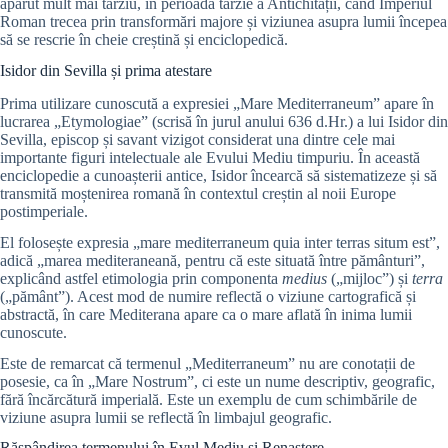
apărut mult mai târziu, în perioada târzie a Antichității, când Imperiul
Roman trecea prin transformări majore și viziunea asupra lumii începea
să se rescrie în cheie creștină și enciclopedică.
Isidor din Sevilla și prima atestare
Prima utilizare cunoscută a expresiei „Mare Mediterraneum” apare în
lucrarea „Etymologiae” (scrisă în jurul anului 636 d.Hr.) a lui Isidor din
Sevilla, episcop și savant vizigot considerat una dintre cele mai
importante figuri intelectuale ale Evului Mediu timpuriu. În această
enciclopedie a cunoașterii antice, Isidor încearcă să sistematizeze și să
transmită moștenirea romană în contextul creștin al noii Europe
postimperiale.
El folosește expresia „mare mediterraneum quia inter terras situm est”,
adică „marea mediteraneană, pentru că este situată între pământuri”,
explicând astfel etimologia prin componenta
medius
(„mijloc”) și
terra
(„pământ”). Acest mod de numire reflectă o viziune cartografică și
abstractă, în care Mediterana apare ca o mare aflată în inima lumii
cunoscute.
Este de remarcat că termenul „Mediterraneum” nu are conotații de
posesie, ca în „Mare Nostrum”, ci este un nume descriptiv, geografic,
fără încărcătură imperială. Este un exemplu de cum schimbările de
viziune asupra lumii se reflectă în limbajul geografic.
Răspândirea termenului în Evul Mediu și Renaștere