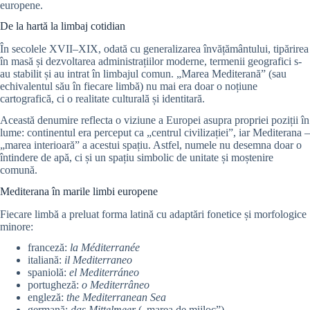
europene.
De la hartă la limbaj cotidian
În secolele XVII–XIX, odată cu generalizarea învățământului, tipărirea
în masă și dezvoltarea administrațiilor moderne, termenii geografici s-
au stabilit și au intrat în limbajul comun. „Marea Mediterană” (sau
echivalentul său în fiecare limbă) nu mai era doar o noțiune
cartografică, ci o realitate culturală și identitară.
Această denumire reflecta o viziune a Europei asupra propriei poziții în
lume: continentul era perceput ca „centrul civilizației”, iar Mediterana –
„marea interioară” a acestui spațiu. Astfel, numele nu desemna doar o
întindere de apă, ci și un spațiu simbolic de unitate și moștenire
comună.
Mediterana în marile limbi europene
Fiecare limbă a preluat forma latină cu adaptări fonetice și morfologice
minore:
franceză:
la Méditerranée
italiană:
il Mediterraneo
spaniolă:
el Mediterráneo
portugheză:
o Mediterrâneo
engleză:
the Mediterranean Sea
germană:
das Mittelmeer
(„marea de mijloc”)