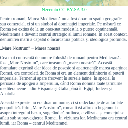
Nzeemin
CC BY-SA 3.0
Pentru romani, Marea Mediterană nu a fost doar un spațiu geografic
sau comercial, ci și un simbol al dominației imperiale. Pe măsură ce
Roma s-a extins de la un oraș-stat modest la o putere continentală,
Mediterana a devenit centrul strategic al lumii romane. În acest context,
denumirea mării a căpătat o încărcătură politică și ideologică profundă.
„Mare Nostrum” – Marea noastră
Cea mai cunoscută denumire folosită de romani pentru Mediterană a
fost „Mare Nostrum”, care înseamnă „marea noastră”. Această
formulare exprimă clar ideea de posesie și apartenență: marea aparținea
Romei, era controlată de Roma și era un element definitoriu al puterii
imperiale. Termenul apare frecvent în sursele latine, în special în
perioada de apogeu a Imperiului, când Roma domina toate țărmurile
mediteraneene – din Hispania și Galia până în Egipt, Iudeea și
Anatolia.
Această expresie nu era doar un nume, ci și o declarație de autoritate
geopolitică. Prin „Mare Nostrum”, romanii își afirmau hegemonia
asupra întregului bazin, sugerând că ordinea, civilizația și comerțul se
aflau sub supravegherea Romei. În viziunea lor, Mediterana era centrul
lumii, iar Roma – centrul Mediteranei.