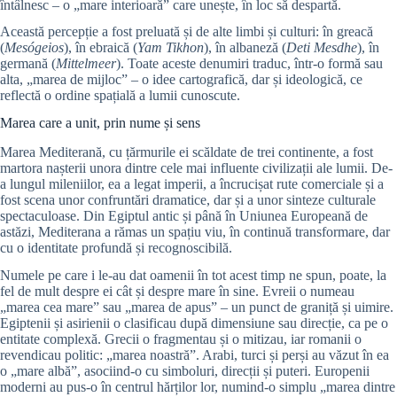
întâlnesc – o „mare interioară” care unește, în loc să despartă.
Această percepție a fost preluată și de alte limbi și culturi: în greacă
(
Mesógeios
), în ebraică (
Yam Tikhon
), în albaneză (
Deti Mesdhe
), în
germană (
Mittelmeer
). Toate aceste denumiri traduc, într-o formă sau
alta, „marea de mijloc” – o idee cartografică, dar și ideologică, ce
reflectă o ordine spațială a lumii cunoscute.
Marea care a unit, prin nume și sens
Marea Mediterană, cu țărmurile ei scăldate de trei continente, a fost
martora nașterii unora dintre cele mai influente civilizații ale lumii. De-
a lungul mileniilor, ea a legat imperii, a încrucișat rute comerciale și a
fost scena unor confruntări dramatice, dar și a unor sinteze culturale
spectaculoase. Din Egiptul antic și până în Uniunea Europeană de
astăzi, Mediterana a rămas un spațiu viu, în continuă transformare, dar
cu o identitate profundă și recognoscibilă.
Numele pe care i le-au dat oamenii în tot acest timp ne spun, poate, la
fel de mult despre ei cât și despre mare în sine. Evreii o numeau
„marea cea mare” sau „marea de apus” – un punct de graniță și uimire.
Egiptenii și asirienii o clasificau după dimensiune sau direcție, ca pe o
entitate complexă. Grecii o fragmentau și o mitizau, iar romanii o
revendicau politic: „marea noastră”. Arabi, turci și perși au văzut în ea
o „mare albă”, asociind-o cu simboluri, direcții și puteri. Europenii
moderni au pus-o în centrul hărților lor, numind-o simplu „marea dintre