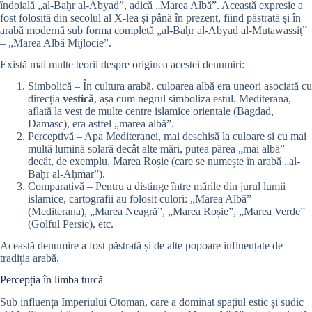
îndoială „al-Baḥr al-Abyaḍ”, adică „Marea Albă”. Această expresie a
fost folosită din secolul al X-lea și până în prezent, fiind păstrată și în
arabă modernă sub forma completă „al-Baḥr al-Abyaḍ al-Mutawassiṭ”
– „Marea Albă Mijlocie”.
Există mai multe teorii despre originea acestei denumiri:
Simbolică – În cultura arabă, culoarea albă era uneori asociată cu
direcția
vestică
, așa cum negrul simboliza estul. Mediterana,
aflată la vest de multe centre islamice orientale (Bagdad,
Damasc), era astfel „marea albă”.
Perceptivă – Apa Mediteranei, mai deschisă la culoare și cu mai
multă lumină solară decât alte mări, putea părea „mai albă”
decât, de exemplu, Marea Roșie (care se numește în arabă „al-
Baḥr al-Aḥmar”).
Comparativă – Pentru a distinge între mările din jurul lumii
islamice, cartografii au folosit culori: „Marea Albă”
(Mediterana), „Marea Neagră”, „Marea Roșie”, „Marea Verde”
(Golful Persic), etc.
Această denumire a fost păstrată și de alte popoare influențate de
tradiția arabă.
Percepția în limba turcă
Sub influența Imperiului Otoman, care a dominat spațiul estic și sudic