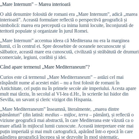
„Mare Internum” – Marea interioară
O altă denumire folosită de romani era „Mare Internum”, adică „marea
interioară”. Această formulare reflectă o perspectivă geografică și
simbolică: marea era percepută ca inima lumii locuite, înconjurată de
teritorii populate și organizate în jurul Romei.
„Mare Internum” accentua ideea că Mediterana nu era la marginea
lumii, ci în centrul ei. Spre deosebire de oceanele necunoscute și
sălbatice, această mare era cunoscută, civilizată și străbătută de drumuri
comerciale, legiuni, corăbii și idei.
Când apare termenul „Mare Mediterraneum”?
Curios este că termenul „Mare Mediterraneum” – astăzi cel mai
răspândit nume al acestei mări – nu a fost folosit de romani în
Antichitate, cel puțin nu în primele secole ale imperiului. Acesta apare
mult mai târziu, în secolul al VI-lea d.Hr., în scrierile lui Isidor din
Sevilla, un savant și cleric vizigot din Hispania.
„Mare Mediterraneum” înseamnă, literalmente, „marea dintre
pământuri” (din latină:
medius
– mijloc,
terra
– pământ), și reflectă o
viziune geografică mai abstractă, în care Mediterana este văzută ca o
mare aflată în mijlocul lumii cunoscute. Această interpretare este mai
puțin imperială și mai mult cartografică, apărând într-o epocă în care
gândirea geografică începea să se dezvolte în mod sistematic.