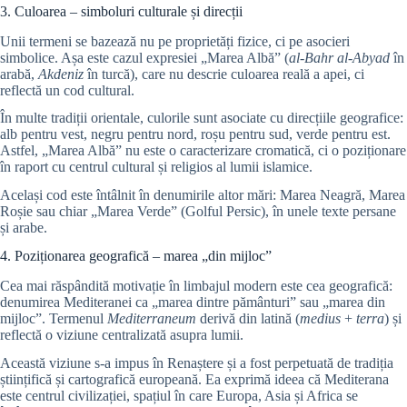
3. Culoarea – simboluri culturale și direcții
Unii termeni se bazează nu pe proprietăți fizice, ci pe asocieri
simbolice. Așa este cazul expresiei „Marea Albă” (
al-Bahr al-Abyad
în
arabă,
Akdeniz
în turcă), care nu descrie culoarea reală a apei, ci
reflectă un cod cultural.
În multe tradiții orientale, culorile sunt asociate cu direcțiile geografice:
alb pentru vest, negru pentru nord, roșu pentru sud, verde pentru est.
Astfel, „Marea Albă” nu este o caracterizare cromatică, ci o poziționare
în raport cu centrul cultural și religios al lumii islamice.
Același cod este întâlnit în denumirile altor mări: Marea Neagră, Marea
Roșie sau chiar „Marea Verde” (Golful Persic), în unele texte persane
și arabe.
4. Poziționarea geografică – marea „din mijloc”
Cea mai răspândită motivație în limbajul modern este cea geografică:
denumirea Mediteranei ca „marea dintre pământuri” sau „marea din
mijloc”. Termenul
Mediterraneum
derivă din latină (
medius
+
terra
) și
reflectă o viziune centralizată asupra lumii.
Această viziune s-a impus în Renaștere și a fost perpetuată de tradiția
științifică și cartografică europeană. Ea exprimă ideea că Mediterana
este centrul civilizației, spațiul în care Europa, Asia și Africa se