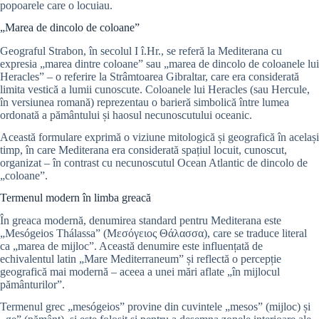
popoarele care o locuiau.
„Marea de dincolo de coloane”
Geograful Strabon, în secolul I î.Hr., se referă la Mediterana cu
expresia „marea dintre coloane” sau „marea de dincolo de coloanele lui
Heracles” – o referire la Strâmtoarea Gibraltar, care era considerată
limita vestică a lumii cunoscute. Coloanele lui Heracles (sau Hercule,
în versiunea romană) reprezentau o barieră simbolică între lumea
ordonată a pământului și haosul necunoscutului oceanic.
Această formulare exprimă o viziune mitologică și geografică în același
timp, în care Mediterana era considerată spațiul locuit, cunoscut,
organizat – în contrast cu necunoscutul Ocean Atlantic de dincolo de
„coloane”.
Termenul modern în limba greacă
În greaca modernă, denumirea standard pentru Mediterana este
„Mesógeios Thálassa” (Μεσόγειος Θάλασσα), care se traduce literal
ca „marea de mijloc”. Această denumire este influențată de
echivalentul latin „Mare Mediterraneum” și reflectă o percepție
geografică mai modernă – aceea a unei mări aflate „în mijlocul
pământurilor”.
Termenul grec „mesógeios” provine din cuvintele „mesos” (mijloc) și