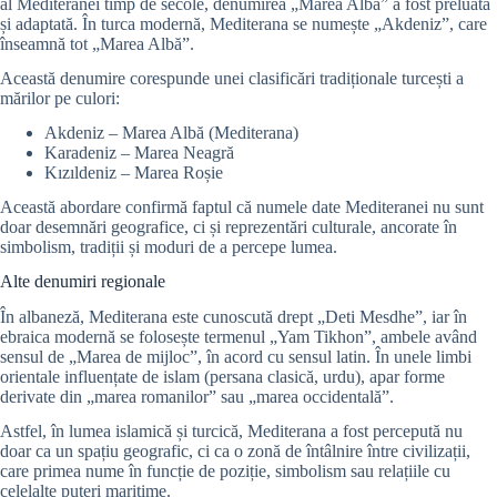
al Mediteranei timp de secole, denumirea „Marea Albă” a fost preluată
și adaptată. În turca modernă, Mediterana se numește „Akdeniz”, care
înseamnă tot „Marea Albă”.
Această denumire corespunde unei clasificări tradiționale turcești a
mărilor pe culori:
Akdeniz – Marea Albă (Mediterana)
Karadeniz – Marea Neagră
Kızıldeniz – Marea Roșie
Această abordare confirmă faptul că numele date Mediteranei nu sunt
doar desemnări geografice, ci și reprezentări culturale, ancorate în
simbolism, tradiții și moduri de a percepe lumea.
Alte denumiri regionale
În albaneză, Mediterana este cunoscută drept „Deti Mesdhe”, iar în
ebraica modernă se folosește termenul „Yam Tikhon”, ambele având
sensul de „Marea de mijloc”, în acord cu sensul latin. În unele limbi
orientale influențate de islam (persana clasică, urdu), apar forme
derivate din „marea romanilor” sau „marea occidentală”.
Astfel, în lumea islamică și turcică, Mediterana a fost percepută nu
doar ca un spațiu geografic, ci ca o zonă de întâlnire între civilizații,
care primea nume în funcție de poziție, simbolism sau relațiile cu
celelalte puteri maritime.