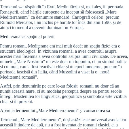
Termenul s-a răspândit în Evul Mediu târziu și, mai ales, în perioada
Renașterii, când hărțile europene au început să folosească „Mare
Mediterraneum” ca denumire standard. Cartografi celebri, precum
Rumold Mercator, l-au inclus pe hărțile lor încă din anii 1590, și de
atunci termenul a devenit dominant în Europa.
Mediterana ca spațiu al puterii
Pentru romani, Mediterana era mai mult decât un spațiu fizic: era o
structură ideologică. În viziunea romană, a avea controlul asupra
acestei mări însemna a avea controlul asupra lumii civilizate. De aceea,
numele „Mare Nostrum” nu este doar un toponim, ci un simbol politic
și cultural, care a fost reactivat chiar și în epoci moderne, precum în
perioada fascistă din Italia, când Mussolini a visat la o „nouă
Mediterană romană”.
Astfel, prin denumirile pe care le-au folosit, romanii nu doar că au
numit această mare, ci au modelat percepția despre ea pentru secole
întregi. Moștenirea lor lingvistică, geopolitică și simbolică este vizibilă
chiar și în prezent.
Apariția termenului „Mare Mediterraneum” și consacrarea sa
Termenul „Mare Mediterraneum”, deși astăzi este universal asociat cu
această întindere de apă, nu a fost inventat de romanii clasici, ci a