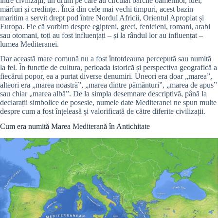
între civilizații, un drum pe care au circulat bărcile oamenilor, idei,
mărfuri și credințe.. Încă din cele mai vechi timpuri, acest bazin
maritim a servit drept pod între Nordul Africii, Orientul Apropiat și
Europa. Fie că vorbim despre egipteni, greci, fenicieni, romani, arabi
sau otomani, toți au fost influențați – și la rândul lor au influențat –
lumea Mediteranei.
Dar această mare comună nu a fost întotdeauna percepută sau numită
la fel. În funcție de cultura, perioada istorică și perspectiva geografică a
fiecărui popor, ea a purtat diverse denumiri. Uneori era doar „marea”,
alteori era „marea noastră”, „marea dintre pământuri”, „marea de apus”
sau chiar „marea albă”. De la simpla desemnare descriptivă, până la
declarații simbolice de posesie, numele date Mediteranei ne spun multe
despre cum a fost înțeleasă și valorificată de către diferite civilizații.
Cum era numită Marea Mediterană în Antichitate