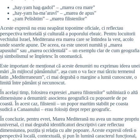
„hay-yam hag-gadol” – „marea cea mare”
„hay-yam ha-ma’araví” – „marea de apus”
„yam Pelishtim” – „marea filistenilor”
Aceste expresii nu erau neapărat toponime oficiale, ci reflectau
perspectiva teritorială și culturală a poporului ebraic. Pentru locuitorii
vechiului Israel, Mediterana era marea care se întindea la vest, acolo
unde soarele apune. De aceea, ea este uneori numită și „marea
apusului” sau „marea occidentală” – un exemplu clar de cum geografia
și simbolismul se împletesc în onomastică.
Este important de menționat că aceste denumiri nu exprimau ideea unei
mări „în mijlocul pământului”, așa cum o va face mai târziu termenul
latin „Mediterraneum”, ci mai degrabă o margine a lumii cunoscute, o
limită între pământ și necunoscut.
În același timp, folosirea expresiei „marea filistenilor” subliniază o altă
dimensiune a denumirii: asocierea geografică cu popoarele de pe
coastă. În acest caz, filistenii – un popor maritim stabilit pe coasta
sudică a Canaanului – erau folosiți drept reper geografic.
În concluzie, pentru evrei, Marea Mediterană nu avea un nume propriu
universal, ci mai degrabă identificatori descriptivi care reflectau
dimensiunea, poziția și relația cu alte popoare. Aceste expresii oferă o
perspectivă locală, contextuală, și pun în lumină caracterul funcțional,