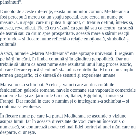
pământuri”.
Dincolo de aceste diferențe, există un numitor comun: Mediterana a
fost percepută mereu ca un spațiu special, care cerea un nume pe
măsură. Un spațiu care nu putea fi ignorat, ci trebuia definit, înțeles și,
adesea, revendicat. Fie că era văzută ca graniță sau ca centru, ca sursă
de teamă sau ca drum spre prosperitate, această mare a stârnit reacții
profunde – și fiecare nume reflectă o relație emoțională, simbolică și
culturală.
Astăzi, numele „Marea Mediterană” este aproape universal. Îl regăsim
pe hărți, în cărți, în limba comună și în gândirea geopolitică. Dar nu
trebuie să uităm că acest nume este rezultatul unui lung proces istoric,
în care fiecare epocă și cultură și-a adus contribuția. El nu e un simplu
termen geografic, ci o sinteză de sensuri și experiențe umane.
Marea nu s-a schimbat. Aceleași valuri care au dus corăbiile
fenicienilor, galerele romane, navele otomane sau vapoarele comerciale
moderne bat și azi țărmurile Greciei, Italiei, Egiptului, Tunisiei și
Franței. Dar modul în care o numim și o înțelegem s-a schimbat – și
continuă să evolueze.
În fiecare nume pe care l-a purtat Mediterana se ascunde o viziune
asupra lumii. Iar în această diversitate de voci care au încercat s-o
numească, se conturează poate cel mai fidel portret al unei mări care nu
desparte, ci unește.