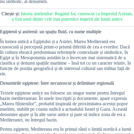
nu simbolic, al denumirii.
Citește și:
Istoria asirienilor: Regatul lor, cunoscut ca Imperiul Asirian,
a fost unul dintre cele mai puternice imperii ale lumii antice
Egiptenii și asirienii: un spațiu fluid, cu nume multiple
În lumea antică a Egiptului și a Asiriei, Marea Mediterană era
cunoscută și percepută printr-o prismă diferită de cea a evreilor. Dacă
în cultura ebraică predominau referințele contextuale și simbolice, în
Egipt și în Mesopotamia asistăm la o încercare mai sistematică de a
clasifica și denumi spațiile maritime – însă tot cu un caracter relativ, în
funcție de poziția geografică și de interesul cultural sau militar față de
ele.
Denumirile egiptene: între necunoscut și delimitare regională
Textele egiptene antice nu folosesc un singur nume pentru întregul
bazin mediteranean. În unele inscripții și documente, apare expresia
„Marea filistenilor”, probabil inspirată de proximitatea acestui popor
maritim, stabilit pe coasta sudică a actualului Israel și Gaza. Această
denumire apare și în alte surse antice și pare să indice zona de est a
Mediteranei, nu întregul bazin.
Pentru egipteni, Mediterana era în primul rând o limită nordică a lumii