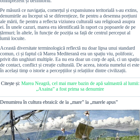
omniprezent și definitoriu.
Pe măsură ce navigația, comerțul și expansiunea teritorială s-au extins,
denumirile au început să se diferențieze, fie pentru a desemna porțiuni
ale mării, fie pentru a reflecta viziunea culturală sau religioasă asupra
ei. În unele cazuri, marea era identificată în raport cu popoarele de pe
țărmuri; în altele, în funcție de poziția sa față de centrul perceput al
lumii locuite.
Această diversitate terminologică reflectă nu doar lipsa unui standard
comun, ci și faptul că Marea Mediterană era un spațiu viu, polifonic,
privit din unghiuri multiple. Ea nu era doar un corp de apă, ci un spațiu
de contact, conflict și creație culturală. De aceea, istoria numelui ei este
în același timp o istorie a percepțiilor și relațiilor dintre civilizații.
Citește și:
Marea Neagră, cel mai mare bazin de apă salmastră al lumii:
„Axaina” a fost prima sa denumire
Denumirea în cultura ebraică: de la „mare” la „marele apus”