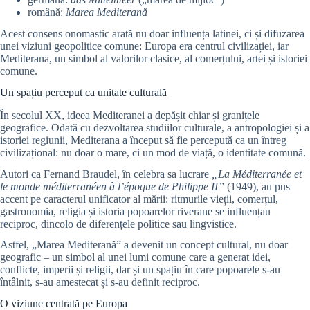
română:
Marea Mediterană
Acest consens onomastic arată nu doar influența latinei, ci și difuzarea
unei viziuni geopolitice comune: Europa era centrul civilizației, iar
Mediterana, un simbol al valorilor clasice, al comerțului, artei și istoriei
comune.
Un spațiu perceput ca unitate culturală
În secolul XX, ideea Mediteranei a depășit chiar și granițele
geografice. Odată cu dezvoltarea studiilor culturale, a antropologiei și a
istoriei regiunii, Mediterana a început să fie percepută ca un întreg
civilizațional: nu doar o mare, ci un mod de viață, o identitate comună.
Autori ca Fernand Braudel, în celebra sa lucrare
„La Méditerranée et
le monde méditerranéen à l’époque de Philippe II”
(1949), au pus
accent pe caracterul unificator al mării: ritmurile vieții, comerțul,
gastronomia, religia și istoria popoarelor riverane se influențau
reciproc, dincolo de diferențele politice sau lingvistice.
Astfel, „Marea Mediterană” a devenit un concept cultural, nu doar
geografic – un simbol al unei lumi comune care a generat idei,
conflicte, imperii și religii, dar și un spațiu în care popoarele s-au
întâlnit, s-au amestecat și s-au definit reciproc.
O viziune centrată pe Europa