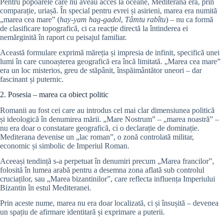
Pentru popoarele care nu aveau acces la oceane, Mediterana era, prin
comparație, uriașă. În special pentru evrei și asirieni, marea era numită
„marea cea mare” (
hay-yam hag-gadol
,
Tâmtu rabîtu
) – nu ca formă
de clasificare topografică, ci ca reacție directă la întinderea ei
nemărginită în raport cu peisajul familiar.
Această formulare exprimă măreția și impresia de infinit, specifică unei
lumi în care cunoașterea geografică era încă limitată. „Marea cea mare”
era un loc misterios, greu de stăpânit, înspăimântător uneori – dar
fascinant și puternic.
2. Posesia – marea ca obiect politic
Romanii au fost cei care au introdus cel mai clar dimensiunea politică
și ideologică în denumirea mării. „Mare Nostrum” – „marea noastră” –
nu era doar o constatare geografică, ci o declarație de dominație.
Mediterana devenise un „lac roman”, o zonă controlată militar,
economic și simbolic de Imperiul Roman.
Aceeași tendință s-a perpetuat în denumiri precum „Marea francilor”,
folosită în lumea arabă pentru a desemna zona aflată sub controlul
cruciaților, sau „Marea bizantinilor”, care reflecta influența Imperiului
Bizantin în estul Mediteranei.
Prin aceste nume, marea nu era doar localizată, ci și însușită – devenea
un spațiu de afirmare identitară și exprimare a puterii.