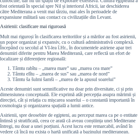
cunoscute, dar nu un spațiu de explorare extensivă. Cultura egipteană a
fost orientată în special spre Nil și interiorul Africii, iar deschiderea
către Mediterana a venit mai târziu, mai ales în perioadele de
expansiune militară sau contact cu civilizațiile din Levant.
Asirienii: clasificare mai riguroasă
Mult mai riguroși în clasificarea teritoriilor și a mărilor au fost asirienii,
un popor organizat și expansiv, cu o cultură administrativă complexă.
Începând cu secolul al VI-lea î.Hr., în documentele asiriene apar trei
denumiri diferite pentru Marea Mediterană, care reflectă un efort de
localizare și diferențiere regională:
Tâmtu rabîtu – „marea mare” sau „marea cea mare”
Tâmtu elîtu – „marea de sus” sau „marea de nord”
Tâmtu ša šulmi šamši – „marea de la apusul soarelui”
Aceste denumiri sunt semnificative nu doar prin diversitate, ci și prin
dimensiunea conceptuală. Ele exprimă atât percepția asupra mărimii și
direcției, cât și relația cu mișcarea soarelui – o constantă importantă în
cosmologia și organizarea spațială a lumii antice.
Asirienii, spre deosebire de egipteni, au perceput marea ca pe o entitate
întinsă și stratificată, ceea ce arată că aveau conștiința unei Mediterane
întregi, nu doar a unei porțiuni. Acest lucru este remarcabil, având în
vedere că încă nu exista o hartă unificată a bazinului mediteranean.